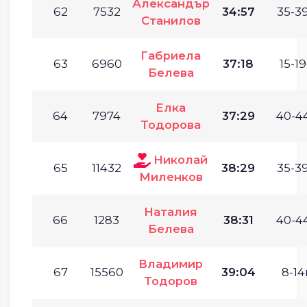
Александър
62
7532
34:57
35-39
Станилов
Габриела
63
6960
37:18
15-19
Белева
Елка
64
7974
37:29
40-44
Тодорова
Николай
65
11432
38:29
35-39
Миленков
Наталия
66
1283
38:31
40-44
Белева
Владимир
67
15560
39:04
8-14г
Тодоров