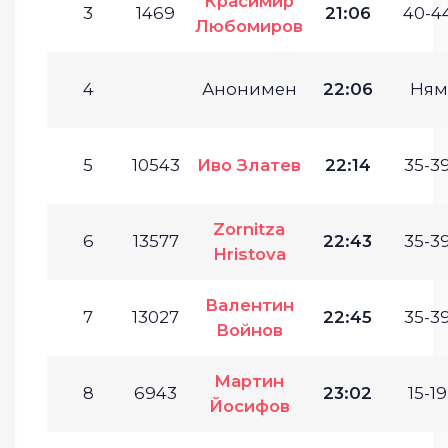
Красимир
3
1469
21:06
40-44
Любомиров
4
Анонимен
22:06
Ням
5
10543
Иво Златев
22:14
35-39
Zornitza
6
13577
22:43
35-39
Hristova
Валентин
7
13027
22:45
35-39
Войнов
Мартин
8
6943
23:02
15-19
Йосифов