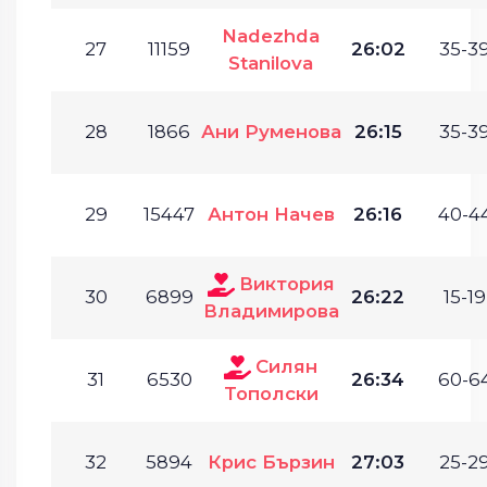
Nadezhda
27
11159
26:02
35-39
Stanilova
28
1866
Ани Руменова
26:15
35-39
29
15447
Антон Начев
26:16
40-44
Виктория
30
6899
26:22
15-19
Владимирова
Силян
31
6530
26:34
60-64
Тополски
32
5894
Крис Бързин
27:03
25-29