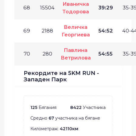
Иваничка
68
15504
39:29
35-39
Тодорова
Величка
69
2188
54:52
40-44
Георгиева
Павлина
70
280
54:55
35-39
Ветрилова
Рекордите на 5KM RUN -
Западен Парк
125
Бягания
8422
Участника
Средно
67
участника на бягане
Километраж:
42110км