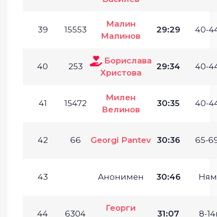
Малин
39
15553
29:29
40-44
Малинов
Борислава
40
253
29:34
40-44
Христова
Милен
41
15472
30:35
40-44
Велинов
42
66
Georgi Pantev
30:36
65-69
43
Анонимен
30:46
Ням
Георги
44
6304
31:07
8-14г