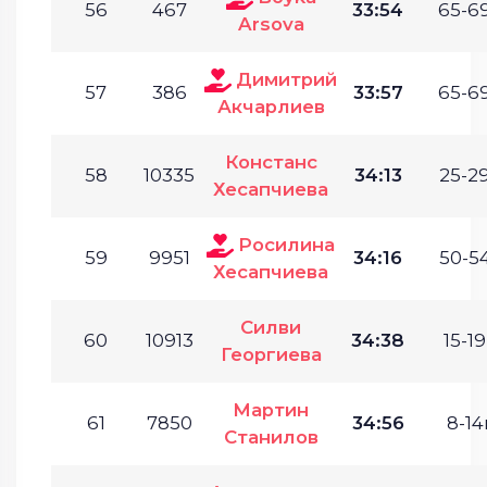
56
467
33:54
65-69
Arsova
Димитрий
57
386
33:57
65-69
Акчарлиев
Констанс
58
10335
34:13
25-29
Хесапчиева
Росилина
59
9951
34:16
50-54
Хесапчиева
Силви
60
10913
34:38
15-19
Георгиева
Мартин
61
7850
34:56
8-14г
Станилов