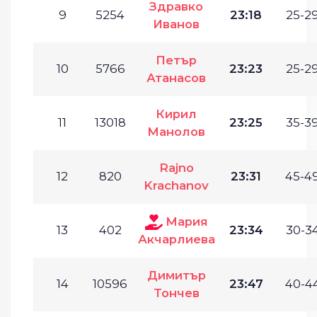
Здравко
9
5254
23:18
25-29
Иванов
Петър
10
5766
23:23
25-29
Атанасов
Кирил
11
13018
23:25
35-39
Манолов
Rajno
12
820
23:31
45-49
Krachanov
Мария
13
402
23:34
30-34
Акчарлиева
Димитър
14
10596
23:47
40-44
Тончев