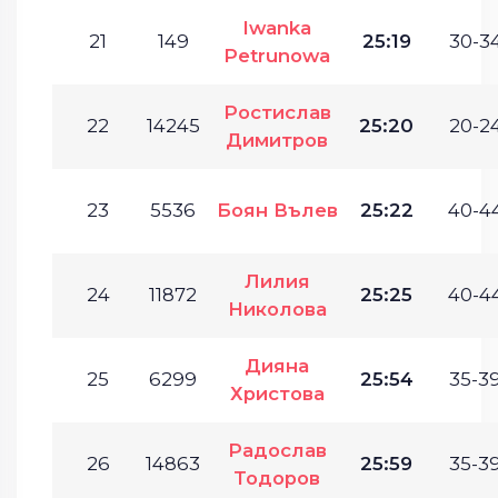
Iwanka
21
149
25:19
30-34
Petrunowa
Ростислав
22
14245
25:20
20-24
Димитров
23
5536
Боян Вълев
25:22
40-44
Лилия
24
11872
25:25
40-44
Николова
Дияна
25
6299
25:54
35-39
Христова
Радослав
26
14863
25:59
35-39
Тодоров