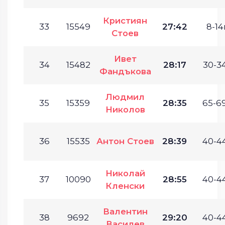
Кристиян
33
15549
27:42
8-14г
Стоев
Ивет
34
15482
28:17
30-34
Фандъкова
Людмил
35
15359
28:35
65-69
Николов
36
15535
Антон Стоев
28:39
40-44
Николай
37
10090
28:55
40-44
Кленски
Валентин
38
9692
29:20
40-44
Василев