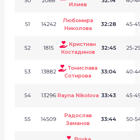
50
2088
32:14
40-44
Илиев
Любомира
51
14242
32:28
45-49
Николова
Кристиан
52
1815
32:45
25-29
Костадинов
Тонислава
53
13882
33:04
40-44
Сотирова
54
13296
Rayna Nikolova
33:43
45-49
Радослав
55
14509
33:44
50-54
Заманов
Boyka