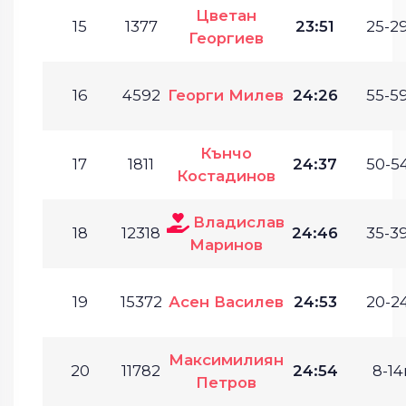
Цветан
15
1377
23:51
25-29
Георгиев
16
4592
Георги Милев
24:26
55-59
Кънчо
17
1811
24:37
50-54
Костадинов
Владислав
18
12318
24:46
35-39
Маринов
19
15372
Асен Василев
24:53
20-24
Максимилиян
20
11782
24:54
8-14г
Петров