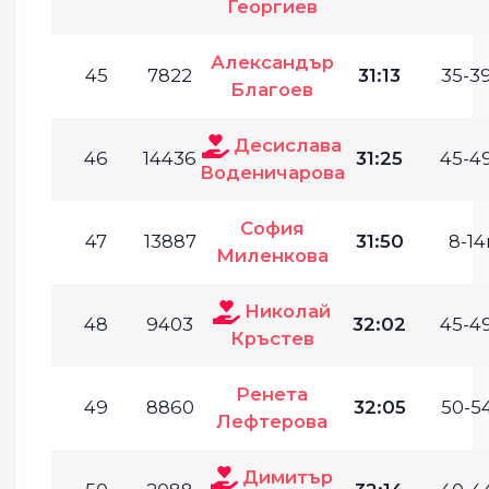
Георгиев
Александър
45
7822
31:13
35-39
Благоев
Десислава
46
14436
31:25
45-49
Воденичарова
София
47
13887
31:50
8-14г
Миленкова
Николай
48
9403
32:02
45-49
Кръстев
Ренета
49
8860
32:05
50-54
Лефтерова
Димитър