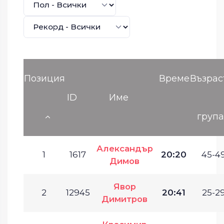
Позиция
Време
Възрас
ID
Име
груп
Александър
1
1617
20:20
45-49
Димов
Явор
2
12945
20:41
25-29
Димитров