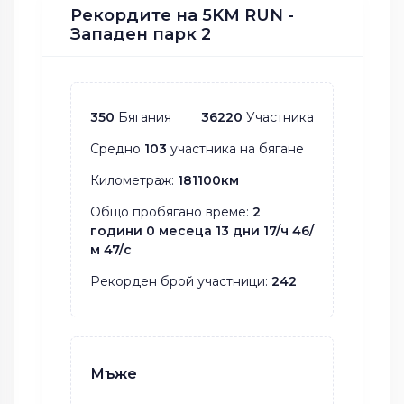
Рекордите на 5KM RUN -
Западен парк 2
350
Бягания
36220
Участника
Средно
103
участника на бягане
Километраж:
181100км
Общо пробягано време:
2
години 0 месеца 13 дни 17/ч 46/
м 47/с
Рекорден брой участници:
242
Мъже