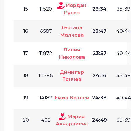
Йордан
15
11520
23:34
35-39
Русев
Гергана
16
6587
23:47
40-44
Малчева
Лилия
17
11872
23:57
40-44
Николова
Димитър
18
10596
24:16
45-49
Тончев
19
14187
Емил Козлев
24:38
40-44
Мария
20
402
24:49
35-39
Акчарлиева