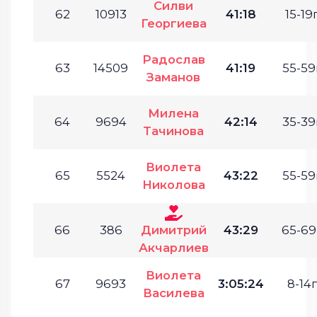
Силви
62
10913
41:18
15-19г
Георгиева
Радослав
63
14509
41:19
55-59
Заманов
Милена
64
9694
42:14
35-39
Тачинова
Виолета
65
5524
43:22
55-59
Николова
66
386
Димитрий
43:29
65-69
Акчарлиев
Виолета
67
9693
3:05:24
8-14г
Василева