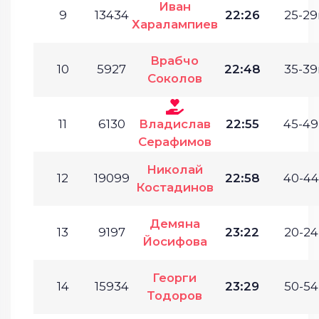
Иван
9
13434
22:26
25-29
Харалампиев
Врабчо
10
5927
22:48
35-39
Соколов
11
6130
Владислав
22:55
45-49
Серафимов
Николай
12
19099
22:58
40-44
Костадинов
Демяна
13
9197
23:22
20-24
Йосифова
Георги
14
15934
23:29
50-54
Тодоров