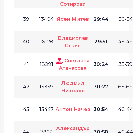
Сотирова
39
13404
Ясен Митев
29:44
30-34
Владислав
40
16128
29:51
45-49
Стоев
Светлана
41
18991
30:24
35-39
Атанасова
Людмил
42
15359
30:27
65-69
Николов
43
15447
Антон Начев
30:54
40-44
Александър
44
7822
30:58
40-44