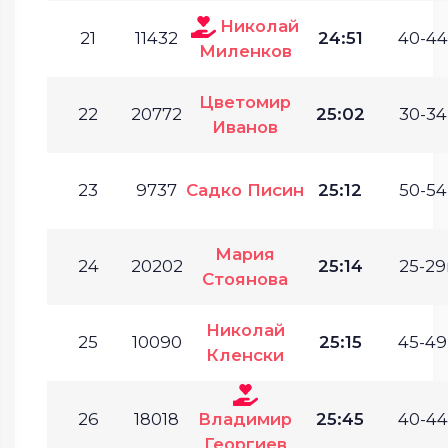
Николай
21
11432
24:51
40-44
Миленков
Цветомир
22
20772
25:02
30-34
Иванов
23
9737
Садко Писин
25:12
50-54
Мария
24
20202
25:14
25-29
Стоянова
Николай
25
10090
25:15
45-49
Кленски
26
18018
Владимир
25:45
40-44
Георгиев