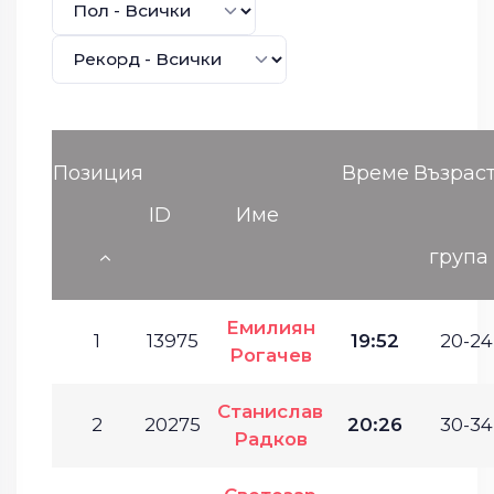
Позиция
Време
Възрас
ID
Име
група
Емилиян
1
13975
19:52
20-24
Рогачев
Станислав
2
20275
20:26
30-34
Радков