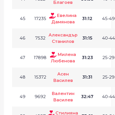
Благоев
Евелина
45
17235
31:12
45-49
Дамянова
Александър
46
7532
31:15
40-44
Станилов
Милена
47
17898
31:23
25-29
Любенова
Асен
48
15372
31:31
25-29
Василев
Валентин
49
9692
32:47
40-44
Василев
Стилияна