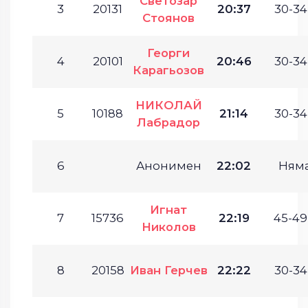
Светозар
3
20131
20:37
30-34
Стоянов
Георги
4
20101
20:46
30-34
Карагьозов
НИКОЛАЙ
5
10188
21:14
30-34
Лабрадор
6
Анонимен
22:02
Ням
Игнат
7
15736
22:19
45-49
Николов
8
20158
Иван Герчев
22:22
30-34