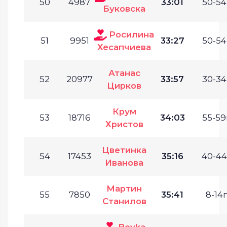
50
4987
33:01
50-54
Буковска
Росилина
51
9951
33:27
50-54
Хесапчиева
Атанас
52
20977
33:57
30-34
Цирков
Крум
53
18716
34:03
55-59
Христов
Цветинка
54
17453
35:16
40-44
Иванова
Мартин
55
7850
35:41
8-14г
Станилов
Boyka