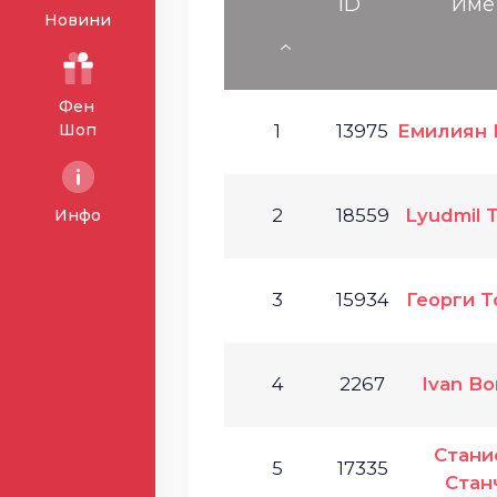
ID
Име
Новини
Фен
Шоп
1
13975
Емилиян 
2
18559
Lyudmil 
Инфо
3
15934
Георги 
4
2267
Ivan Bo
Стани
5
17335
Стан