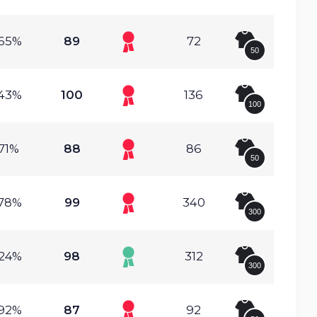
.65%
89
72
50
.43%
100
136
100
.71%
88
86
50
.78%
99
340
300
.24%
98
312
300
.92%
87
92