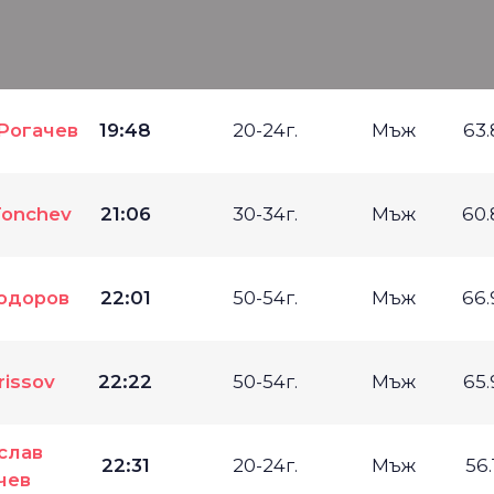
Рогачев
19:48
20-24г.
Мъж
63
Tonchev
21:06
30-34г.
Мъж
60
Тодоров
22:01
50-54г.
Мъж
66
rissov
22:22
50-54г.
Мъж
65
слав
22:31
20-24г.
Мъж
56
чев