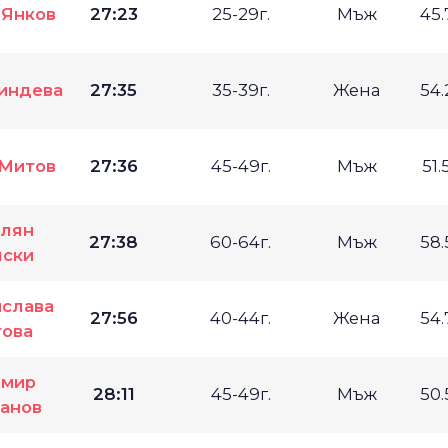
 Янков
27:23
25-29г.
Мъж
45
индева
27:35
35-39г.
Жена
54
 Митов
27:36
45-49г.
Мъж
51
лян
27:38
60-64г.
Мъж
58
лски
слава
27:56
40-44г.
Жена
54
това
имир
28:11
45-49г.
Мъж
50
анов