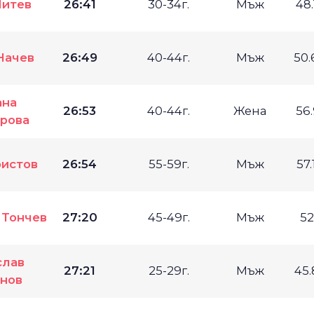
Митев
26:41
30-34г.
Мъж
48
Начев
26:49
40-44г.
Мъж
50
ана
26:53
40-44г.
Жена
56
рова
ристов
26:54
55-59г.
Мъж
57
 Тончев
27:20
45-49г.
Мъж
52
слав
27:21
25-29г.
Мъж
45
нов