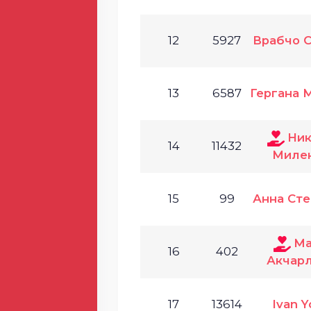
12
5927
Врабчо 
13
6587
Гергана 
Ник
14
11432
Миле
15
99
Анна Ст
Ма
16
402
Акчар
17
13614
Ivan Y