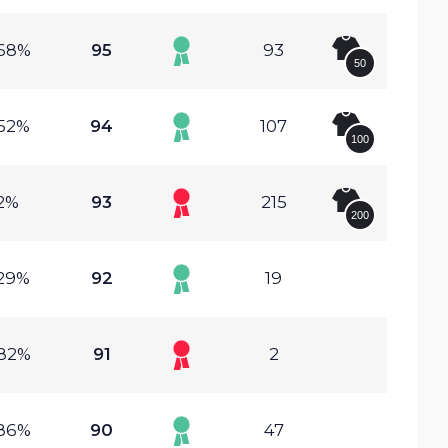
.68%
95
93
50
.52%
94
107
100
2%
93
215
200
.29%
92
19
.82%
91
2
.86%
90
47