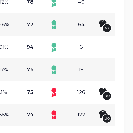
.12%
78
40
.68%
77
64
50
.91%
94
6
.17%
76
19
.1%
75
126
100
.85%
74
177
100