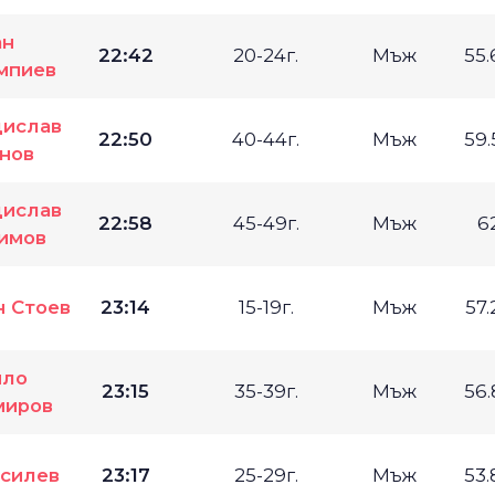
ан
22:42
20-24г.
Мъж
55
мпиев
ислав
22:50
40-44г.
Мъж
59
нов
ислав
22:58
45-49г.
Мъж
6
имов
н Стоев
23:14
15-19г.
Мъж
57
йло
23:15
35-39г.
Мъж
56
миров
асилев
23:17
25-29г.
Мъж
53