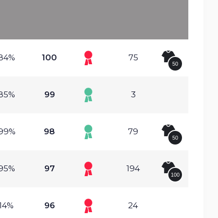
.84%
100
75
50
.85%
99
3
.99%
98
79
50
.95%
97
194
100
.14%
96
24