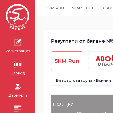
5KM RUN
5KM SELFIE
XLKM
Резултати от бягане №51
Регистрация
5KM Run
Баркод
Дарители
Позиция