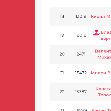
18
13018
Кирил М
Вла
19
18018
Геор
Валент
20
2471
Миха
21
15472
Милен В
Koнст
22
15387
Топо
23
16749
Камен Т