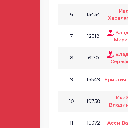
Ив
6
13434
Харала
Влад
7
12318
Мари
Влад
8
6130
Сераф
9
15549
Кристия
Ива
10
19758
Влади
11
15372
Асен В