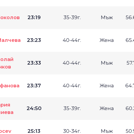
Соколов
23:19
35-39г.
Мъж
56
Малчева
23:23
40-44г.
Жена
65
олай
23:33
40-44г.
Мъж
57
нков
ефанова
23:37
40-44г.
Жена
64
рия
24:50
35-39г.
Жена
60
лиева
ocev
25:13
30-34г.
Мъж
50