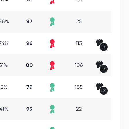
.76%
97
25
.74%
96
113
100
.51%
80
106
100
.12%
79
185
100
.41%
95
22