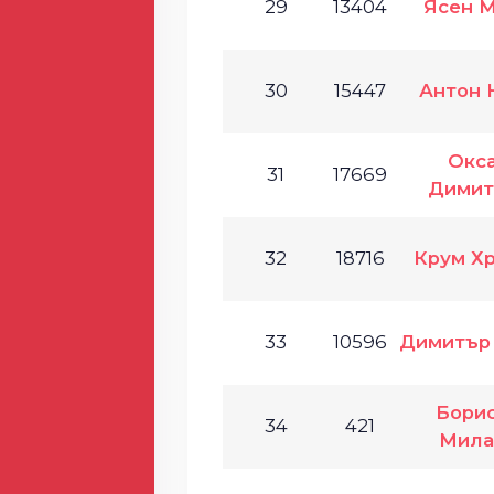
29
13404
Ясен 
30
15447
Антон 
Окс
31
17669
Димит
32
18716
Крум Х
33
10596
Димитър
Бори
34
421
Мила