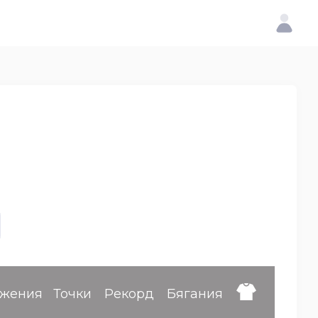
ижения
Точки
Рекорд
Бягания