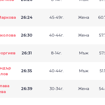
Маркова
26:24
45-49г.
Жена
60
иколова
26:30
40-44г.
Жена
57
еоргиев
26:31
8-14г.
Мъж
57
андър
26:35
40-44г.
Мъж
51
илов
лава
26:39
30-34г.
Жена
54
ева