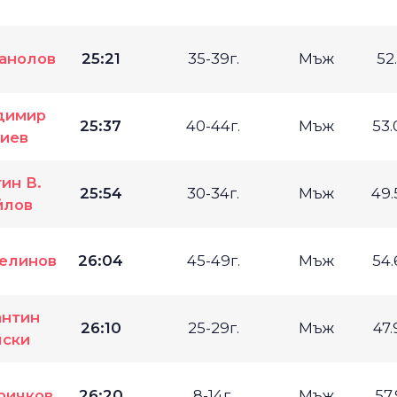
анолов
25:21
35-39г.
Мъж
52
димир
25:37
40-44г.
Мъж
53
гиев
ин В.
25:54
30-34г.
Мъж
49
йлов
елинов
26:04
45-49г.
Мъж
54
антин
26:10
25-29г.
Мъж
47
лски
ричков
26:20
8-14г.
Мъж
57