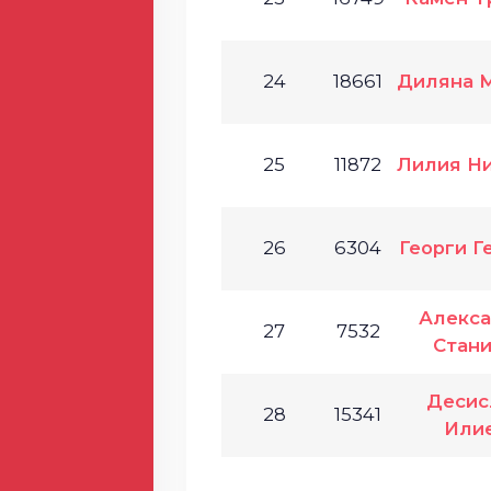
24
18661
Диляна 
25
11872
Лилия Н
26
6304
Георги Г
Алекс
27
7532
Стан
Десис
28
15341
Или