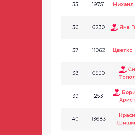
35
19751
Михаил
36
6230
Яна Г
37
11062
Цветко
Си
38
6530
Топо
Бори
39
253
Хрис
Крас
40
13683
Шишм