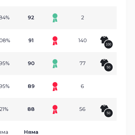
.84%
92
2
.08%
91
140
100
.95%
90
77
50
.95%
89
6
.21%
88
56
50
яма
Няма