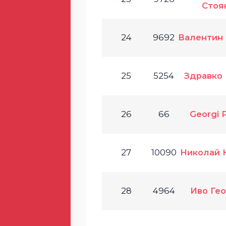
Стоя
24
9692
Валентин
25
5254
Здравко
26
66
Georgi 
27
10090
Николай 
28
4964
Иво Ге