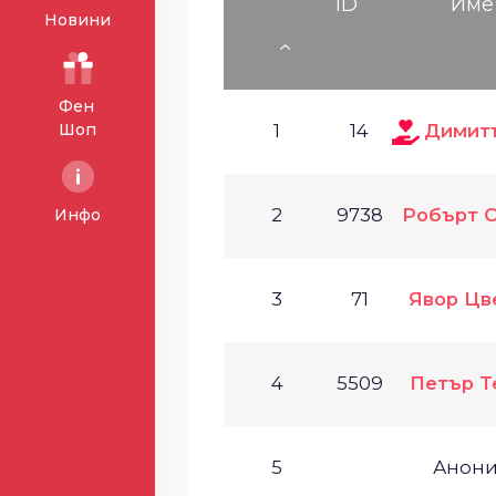
ID
Име
Новини
Фен
Шоп
1
14
Димитъ
2
9738
Робърт 
Инфо
3
71
Явор Цв
4
5509
Петър Т
5
Анон