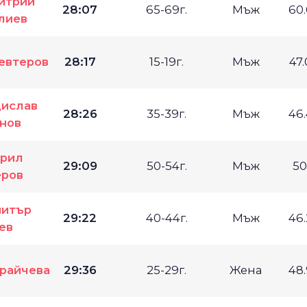
итрий
28:07
65-69г.
Мъж
60
лиев
евтеров
28:17
15-19г.
Мъж
47
ислав
28:26
35-39г.
Мъж
46
нов
рил
29:09
50-54г.
Мъж
50
еров
итър
29:22
40-44г.
Мъж
46
ев
Драйчева
29:36
25-29г.
Жена
48