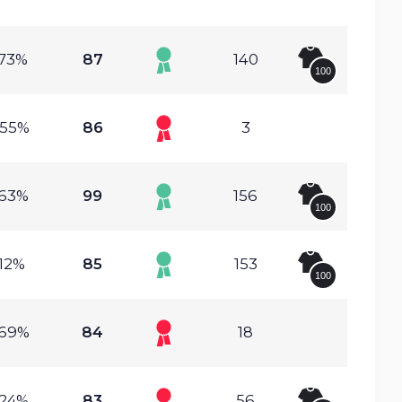
.73%
87
140
100
.55%
86
3
.63%
99
156
100
.12%
85
153
100
.69%
84
18
.24%
83
56