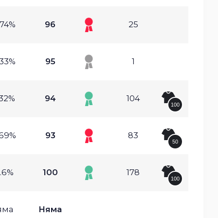
.74%
96
25
.33%
95
1
.32%
94
104
100
.69%
93
83
50
.6%
100
178
100
яма
Няма