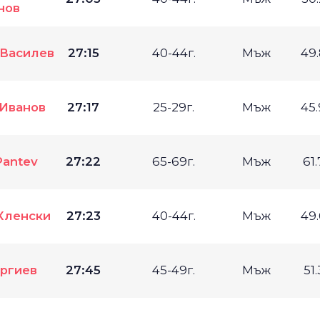
нов
 Василев
27:15
40-44г.
Мъж
49
 Иванов
27:17
25-29г.
Мъж
45
Pantev
27:22
65-69г.
Мъж
61
Кленски
27:23
40-44г.
Мъж
49
оргиев
27:45
45-49г.
Мъж
51