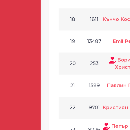
18
1811
Кънчо Ко
19
13487
Emil P
Бори
20
253
Хрис
21
1589
Павлин 
22
9701
Кристиян
Петър 
23
9726