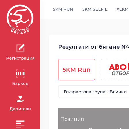
5KM RUN
5KM SELFIE
XLKM
Резултати от бягане №4
Регистрация
5KM Run
Баркод
Дарители
Позиция