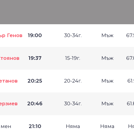
р Генов
19:00
30-34г.
Мъж
67
Стоянов
19:37
15-19г.
Мъж
67
етанов
20:25
20-24г.
Мъж
61
ерзиев
20:46
30-34г.
Мъж
61
имен
21:10
Няма
Няма
Н