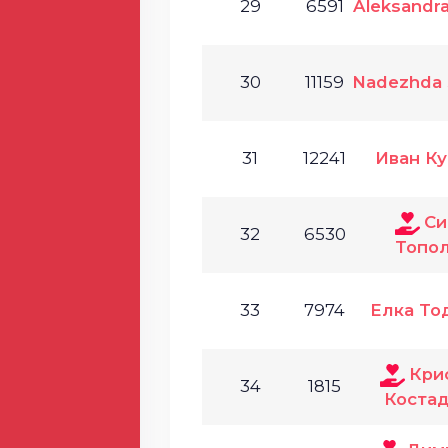
29
6591
Aleksandra
30
11159
Nadezhda S
31
12241
Иван К
Си
32
6530
Топо
33
7974
Елка То
Кри
34
1815
Коста