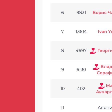
6
9831
Борис Ч
7
13614
Ivan Y
8
4697
Георг
Влад
9
6130
Сераф
Ма
10
402
Акчар
11
Анон