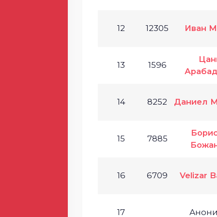
12
12305
Иван 
Цан
13
1596
Араба
14
8252
Даниел 
Бори
15
7885
Божа
16
6709
Velizar 
17
Анон