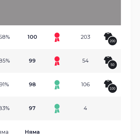
.58%
100
203
200
.85%
99
54
50
.91%
98
106
100
.83%
97
4
яма
Няма