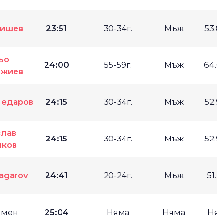
Мишев
23:51
30-34г.
Мъж
53
ьо
24:00
55-59г.
Мъж
64
джиев
Медаров
24:15
30-34г.
Мъж
52
слав
24:15
30-34г.
Мъж
52
нков
Bagarov
24:41
20-24г.
Мъж
51
имен
25:04
Няма
Няма
Н