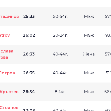
стадинов
25:33
50-54г.
Мъж
57
etrov
26:02
20-24г.
Мъж
48
слава
26:33
40-44г.
Жена
57
това
Петров
26:35
40-44г.
Мъж
51
 Кръстев
26:54
8-14г.
Мъж
56
Стоянов
27:03
40-44г.
Мъж
50