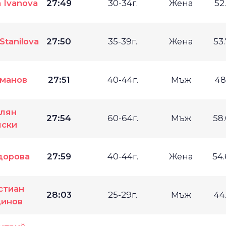
 Ivanova
27:49
30-34г.
Жена
52
tanilova
27:50
35-39г.
Жена
53
уманов
27:51
40-44г.
Мъж
48
лян
27:54
60-64г.
Мъж
58
лски
дорова
27:59
40-44г.
Жена
54
стиан
28:03
25-29г.
Мъж
44
динов