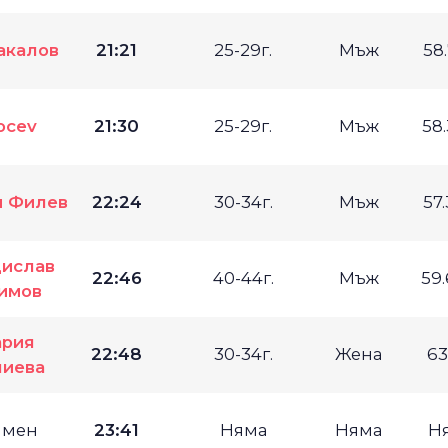
акалов
21:21
25-29г.
Мъж
58
ocev
21:30
25-29г.
Мъж
58
и Филев
22:24
30-34г.
Мъж
57
ислав
22:46
40-44г.
Мъж
59
имов
рия
22:48
30-34г.
Жена
63
лиева
имен
23:41
Няма
Няма
Н