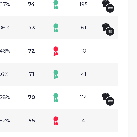
.07%
74
195
100
.06%
73
61
50
.46%
72
10
.6%
71
41
.28%
70
114
100
.92%
95
4