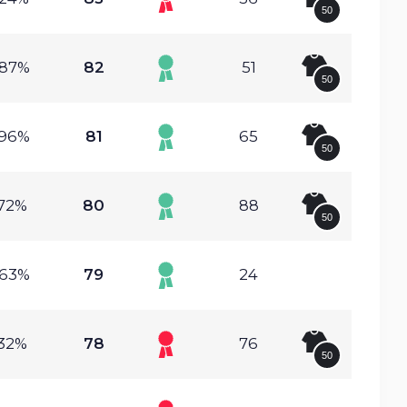
50
.87%
82
51
50
.96%
81
65
50
.72%
80
88
50
.63%
79
24
.32%
78
76
50