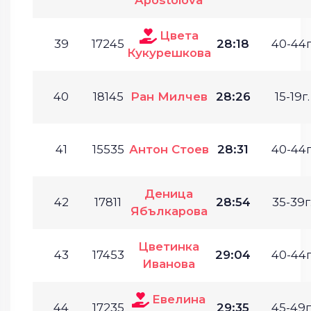
Цвета
39
17245
28:18
40-44г
Кукурешкова
40
18145
Ран Милчев
28:26
15-19г.
41
15535
Антон Стоев
28:31
40-44г
Деница
42
17811
28:54
35-39г
Ябълкарова
Цветинка
43
17453
29:04
40-44г
Иванова
Евелина
44
17235
29:35
45-49г