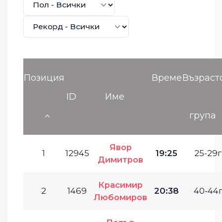
Позиция
Време
Възраст
ID
Име
група
Явор
1
12945
19:25
25-29г
Димитров
Красимир
2
1469
20:38
40-44г
Любомиров