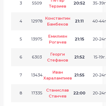
Петър
3
5509
20:52
35-39г
Терзиев
Константин
4
12978
21:11
40-44г
Бамбеков
Емилиян
5
13975
21:15
20-24г
Рогачев
Георги
6
6303
21:52
15-19г.
Стефанов
Иван
7
13434
21:55
20-24г
Харалампиев
Станислав
8
17335
22:00
20-24г
Станчев