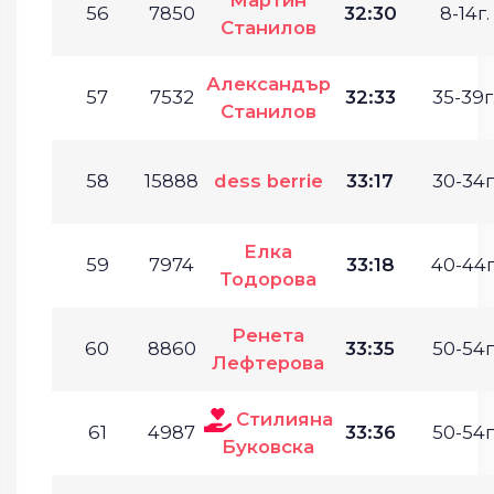
56
7850
32:30
8-14г.
Станилов
Александър
57
7532
32:33
35-39г
Станилов
58
15888
dess berrie
33:17
30-34г
Елка
59
7974
33:18
40-44г
Тодорова
Ренета
60
8860
33:35
50-54г
Лефтерова
Стилияна
61
4987
33:36
50-54г
Буковска