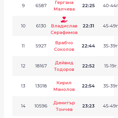
Гергана
9
6587
22:25
40-44г
Малчева
10
6130
Владислав
22:31
45-49г
Серафимов
Врабчо
11
5927
22:44
35-39г
Соколов
Дейвид
12
18167
22:52
15-19г.
Тодоров
Кирил
13
13018
22:54
35-39г
Манолов
Димитър
14
10596
23:23
45-49г
Тончев