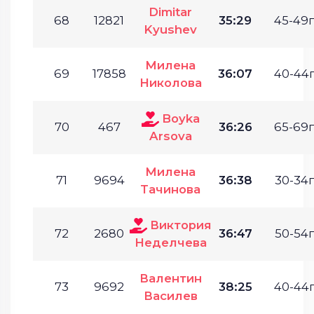
Dimitar
68
12821
35:29
45-49г
Kyushev
Милена
69
17858
36:07
40-44г
Николова
Boyka
70
467
36:26
65-69г
Arsova
Милена
71
9694
36:38
30-34г
Тачинова
Виктория
72
2680
36:47
50-54г
Неделчева
Валентин
73
9692
38:25
40-44г
Василев