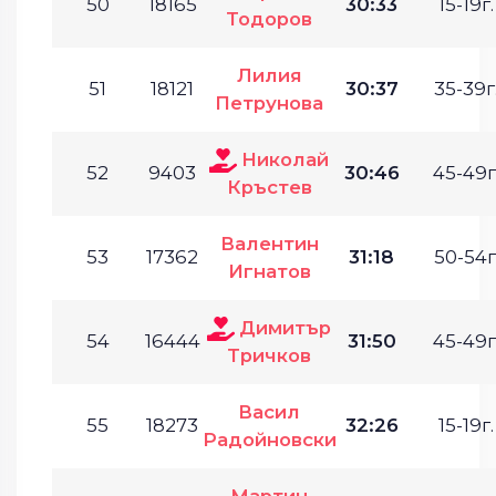
50
18165
30:33
15-19г.
Тодоров
Лилия
51
18121
30:37
35-39г
Петрунова
Николай
52
9403
30:46
45-49г
Кръстев
Валентин
53
17362
31:18
50-54г
Игнатов
Димитър
54
16444
31:50
45-49г
Тричков
Васил
55
18273
32:26
15-19г.
Радойновски
Мартин