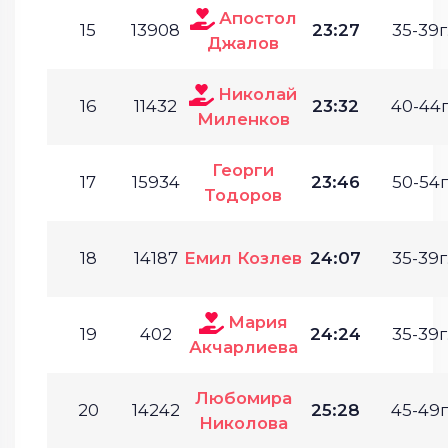
Апостол
15
13908
23:27
35-39г
Джалов
Николай
16
11432
23:32
40-44г
Миленков
Георги
17
15934
23:46
50-54г
Тодоров
18
14187
Емил Козлев
24:07
35-39г
Мария
19
402
24:24
35-39г
Акчарлиева
Любомира
20
14242
25:28
45-49г
Николова