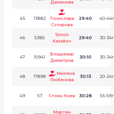
Дамянова
45
13882
Тонислава
29:40
40-44г
Сотирова
Simon
46
5385
29:40
30-34г
Kazakov
Владимир
47
10941
30:10
30-34г
Димитров
Милена
48
17898
30:13
20-24г
Любенова
49
57
Стоян Коев
30:28
55-59г
Мартин