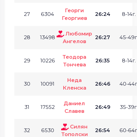
Георги
27
6304
26:24
8-14г.
Георгиев
Любомир
28
13498
26:27
45-49г
Ангелов
Теодора
29
10226
26:35
8-14г.
Тончева
Неда
30
10091
26:46
40-44г
Кленска
Даниел
31
17552
26:49
35-39г
Славев
Силян
32
6530
26:54
60-64г
Тополски