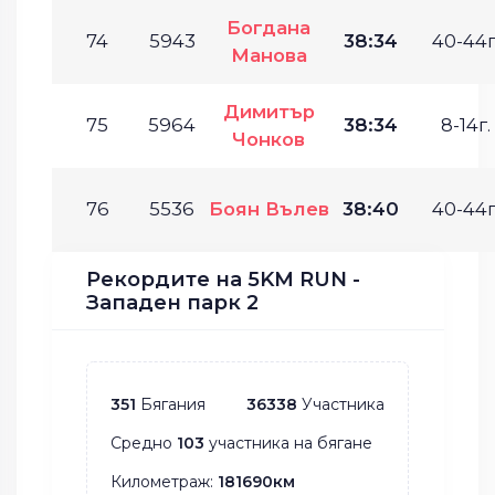
Богдана
74
5943
38:34
40-44г
Манова
Димитър
75
5964
38:34
8-14г.
Чонков
76
5536
Боян Вълев
38:40
40-44г
Рекордите на 5KM RUN -
Западен парк 2
351
Бягания
36338
Участника
Средно
103
участника на бягане
Километраж:
181690км