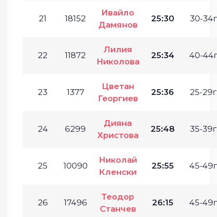
Ивайло
21
18152
25:30
30-34г
Дамянов
Лилия
22
11872
25:34
40-44г
Николова
Цветан
23
1377
25:36
25-29г
Георгиев
Дияна
24
6299
25:48
35-39г
Христова
Николай
25
10090
25:55
45-49г
Кленски
Теодор
26
17496
26:15
45-49г
Станчев