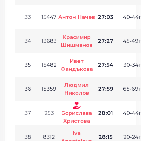
33
15447
Антон Начев
27:03
40-44г
Красимир
34
13683
27:27
45-49г
Шишманов
Ивет
35
15482
27:54
30-34г
Фандъкова
Людмил
36
15359
27:59
65-69г
Николов
37
253
Борислава
28:01
40-44г
Христова
Iva
38
8312
28:15
20-24г
Apostolova