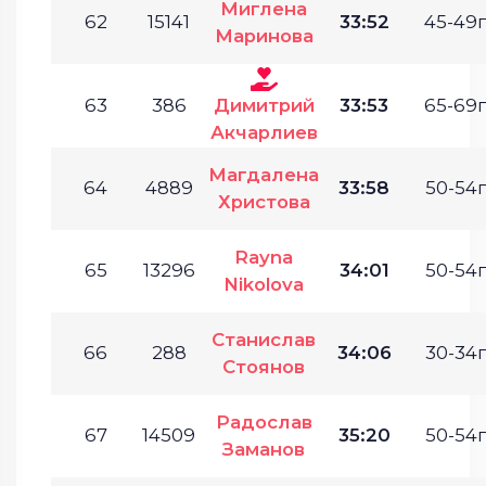
Миглена
62
15141
33:52
45-49г
Маринова
63
386
Димитрий
33:53
65-69г
Акчарлиев
Магдалена
64
4889
33:58
50-54г
Христова
Rayna
65
13296
34:01
50-54г
Nikolova
Станислав
66
288
34:06
30-34г
Стоянов
Радослав
67
14509
35:20
50-54г
Заманов