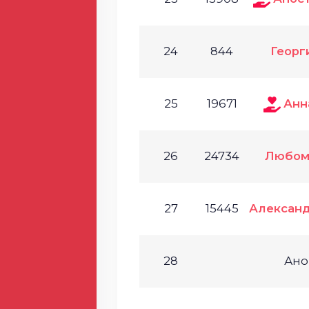
24
844
Георг
25
19671
Анн
26
24734
Любом
27
15445
Алексан
28
Ано