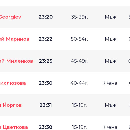
 Georgiev
23:20
35-39г.
Мъж
ей Маринов
23:22
50-54г.
Мъж
ай Миленков
23:25
45-49г.
Мъж
ихлюзова
23:30
40-44г.
Жена
н Йоргов
23:31
15-19г.
Мъж
я Цветкова
23:38
15-19г.
Жена