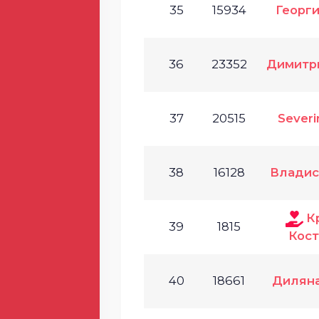
35
15934
Георг
36
23352
Димитр
37
20515
Severi
38
16128
Владис
К
39
1815
Кос
40
18661
Диляна