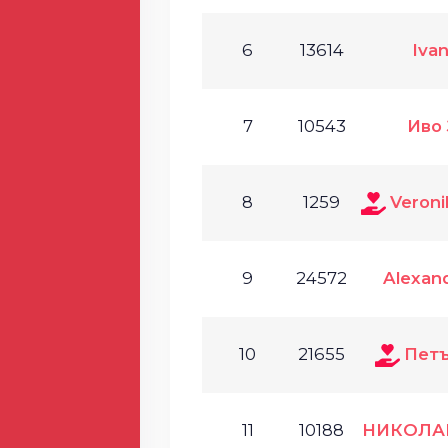
6
13614
Iva
7
10543
Иво
8
1259
Veroni
9
24572
Alexan
10
21655
Петъ
11
10188
НИКОЛАЙ