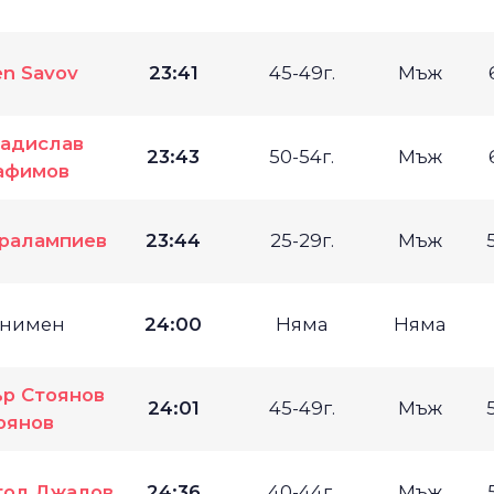
n Savov
23:41
45-49г.
Мъж
адислав
23:43
50-54г.
Мъж
афимов
аралампиев
23:44
25-29г.
Мъж
нимен
24:00
Няма
Няма
р Стоянов
24:01
45-49г.
Мъж
оянов
тол Джалов
24:36
40-44г.
Мъж