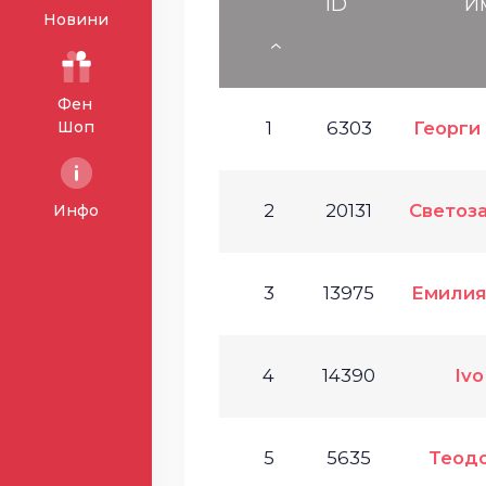
ID
И
Новини
Фен
Шоп
1
6303
Георги
2
20131
Светоз
Инфо
3
13975
Емилия
4
14390
Ivo
5
5635
Теод