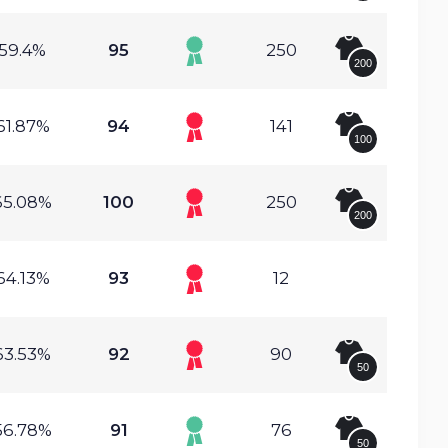
59.4%
95
250
200
61.87%
94
141
100
65.08%
100
250
200
64.13%
93
12
63.53%
92
90
50
56.78%
91
76
50