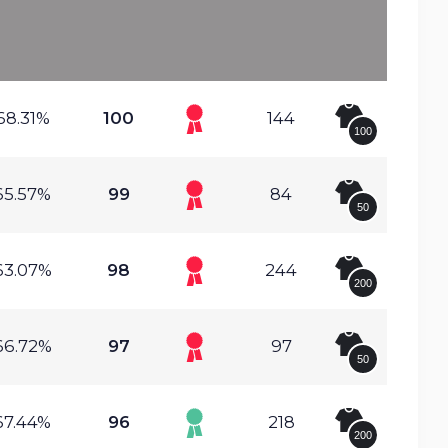
68.31%
100
144
100
65.57%
99
84
50
63.07%
98
244
200
66.72%
97
97
50
67.44%
96
218
200