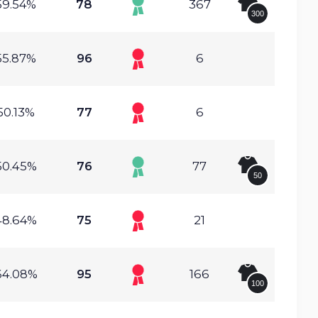
59.54%
78
367
300
55.87%
96
6
50.13%
77
6
50.45%
76
77
50
48.64%
75
21
64.08%
95
166
100