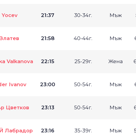
n Yocev
21:37
30-34г.
Мъж
 Златев
21:58
40-44г.
Мъж
ka Valkanova
22:15
25-29г.
Жена
der Ivanov
23:00
50-54г.
Мъж
р Цветков
23:13
50-54г.
Мъж
 Лабрадор
23:16
35-39г.
Мъж