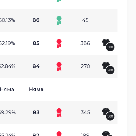
60.13%
86
45
62.19%
85
386
300
52.84%
84
270
200
Няма
Няма
59.29%
83
345
300
55.24%
82
199