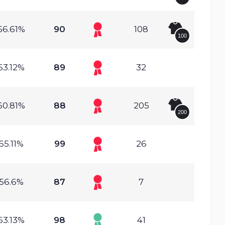
56.61%
90
108
100
63.12%
89
32
60.81%
88
205
200
65.11%
99
26
56.6%
87
7
63.13%
98
41