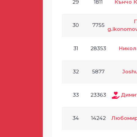
29
1811
Кънчо 
Г
30
7755
g.ikonomo
31
28353
Никол
32
5877
Josh
33
23363
Дими
34
14242
Любомир