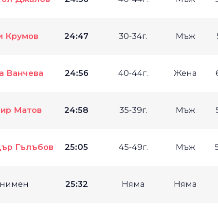
и Крумов
24:47
30-34г.
Мъж
а Ванчева
24:56
40-44г.
Жена
ир Матов
24:58
35-39г.
Мъж
дър Гълъбов
25:05
45-49г.
Мъж
нимен
25:32
Няма
Няма