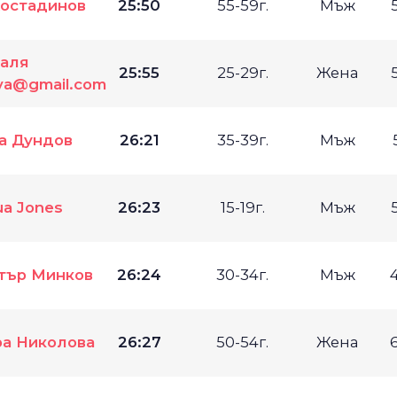
Костадинов
25:50
55-59г.
Мъж
аля
25:55
25-29г.
Жена
va@gmail.com
а Дундов
26:21
35-39г.
Мъж
ua Jones
26:23
15-19г.
Мъж
тър Минков
26:24
30-34г.
Мъж
а Николова
26:27
50-54г.
Жена