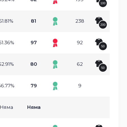
100
51.81%
81
238
200
61.36%
97
92
50
52.91%
80
62
50
56.77%
79
9
Няма
Няма