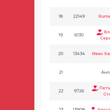
18
22149
Rume
Вл
19
6130
Сер
20
13434
Иван Х
21
Ано
Петъ
22
9726
Ст
23
13908
Апос