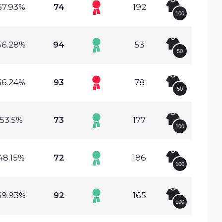
57.93%
74
192
100
56.28%
94
53
50
56.24%
93
78
50
53.5%
73
177
100
48.15%
72
186
100
59.93%
92
165
100