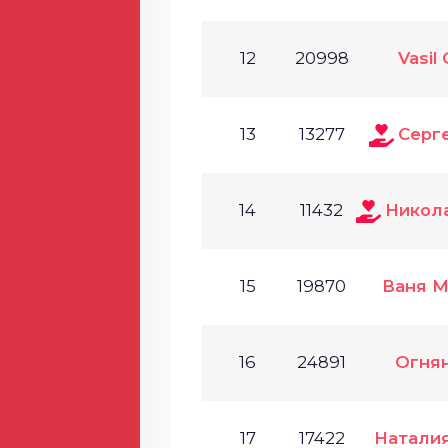
12
20998
Vasil
13
13277
Серг
14
11432
Никол
15
19870
Ваня М
16
24891
Огня
17
17422
Натали