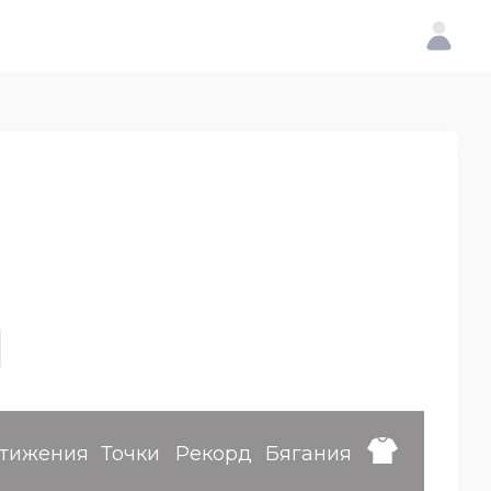
тижения
Точки
Рекорд
Бягания