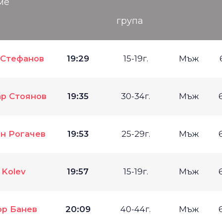
ме
група
 Стефанов
19:29
15-19г.
Мъж
ар Стоянов
19:35
30-34г.
Мъж
н Рогачев
19:53
25-29г.
Мъж
 Kolev
19:57
15-19г.
Мъж
ор Банев
20:09
40-44г.
Мъж