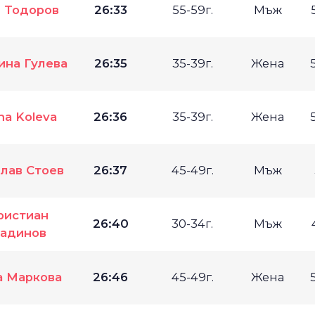
и Тодоров
26:33
55-59г.
Мъж
ина Гулева
26:35
35-39г.
Жена
na Koleva
26:36
35-39г.
Жена
лав Стоев
26:37
45-49г.
Мъж
ристиан
26:40
30-34г.
Мъж
тадинов
 Маркова
26:46
45-49г.
Жена