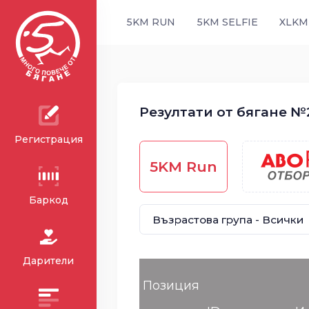
5KM RUN
5KM SELFIE
XLKM
Резултати от бягане №2
Регистрация
5KM Run
Баркод
Дарители
Позиция