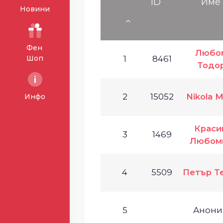
ID
Име
Новини
Фен
Любо
Шоп
1
8461
Тодо
2
15052
Nikola 
Инфо
Краси
3
1469
Любом
4
5509
Петър Т
5
Анони