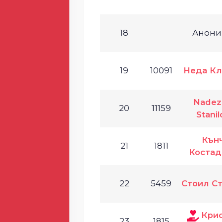
18
Анони
19
10091
Неда Кл
Nadez
20
11159
Stanil
Кън
21
1811
Костад
22
5459
Стоил С
Кри
23
1815