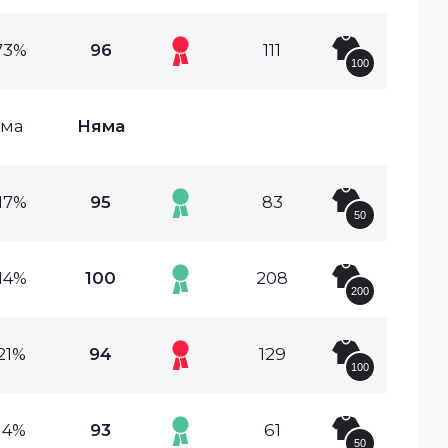
73%
96
111
100
ма
Няма
17%
95
83
50
14%
100
208
200
21%
94
129
100
14%
93
61
50