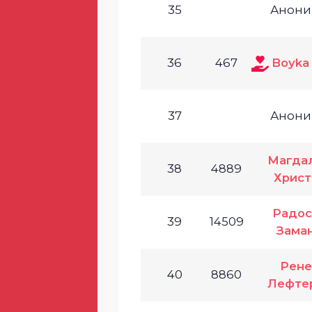
35
Анони
36
467
Boyka
37
Анони
Магда
38
4889
Христ
Радос
39
14509
Зама
Рене
40
8860
Лефте