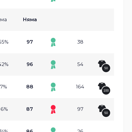
ма
Няма
55%
97
38
42%
96
54
50
.7%
88
164
100
16%
87
97
50
74%
86
26