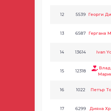
12
5539
Георги Д
13
6587
Гергана 
14
13614
Ivan Y
Влад
15
12318
Мари
16
1022
Петър Т
17
6299
Дияна Хр