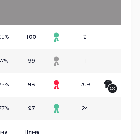
65%
100
2
67%
99
1
35%
98
209
200
77%
97
24
ма
Няма