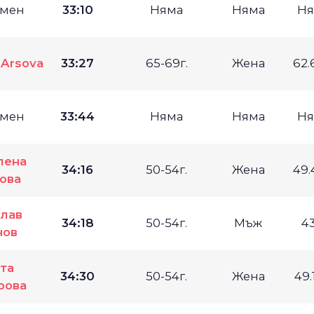
мен
33:10
Няма
Няма
Ня
 Arsova
33:27
65-69г.
Жена
62.
мен
33:44
Няма
Няма
Ня
лена
34:16
50-54г.
Жена
49.
ова
лав
34:18
50-54г.
Мъж
4
нов
та
34:30
50-54г.
Жена
49.
рова