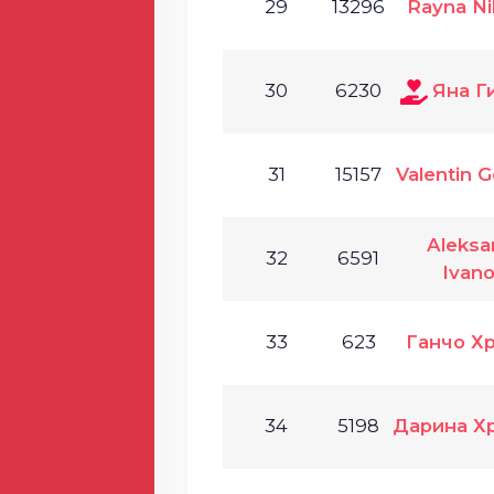
29
13296
Rayna Ni
30
6230
Яна Г
31
15157
Valentin 
Aleksa
32
6591
Ivan
33
623
Ганчо Х
34
5198
Дарина Х