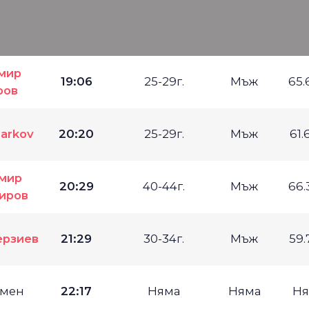
мир
19:06
25-29г.
Мъж
65.
ров
Markov
20:20
25-29г.
Мъж
61.
мир
20:29
40-44г.
Мъж
66.
иров
ерзиев
21:29
30-34г.
Мъж
59.
мен
22:17
Няма
Няма
Ня