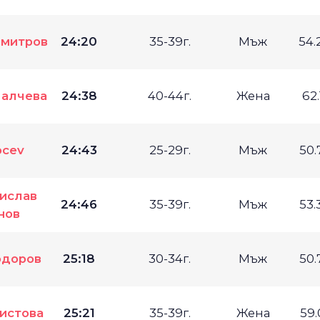
имитров
24:20
35-39г.
Мъж
54.
Малчева
24:38
40-44г.
Жена
62.
ocev
24:43
25-29г.
Мъж
50.
ислав
24:46
35-39г.
Мъж
53.
нов
одоров
25:18
30-34г.
Мъж
50.
истова
25:21
35-39г.
Жена
59.