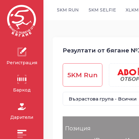
5KM RUN
5KM SELFIE
XLKM
Резултати от бягане №3
Регистрация
5KM Run
Баркод
Дарители
Позиция