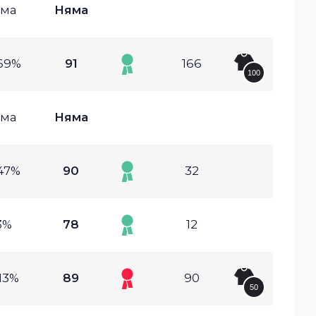
ма
Няма
69%
91
166
100
ма
Няма
47%
90
32
3%
78
12
13%
89
90
50