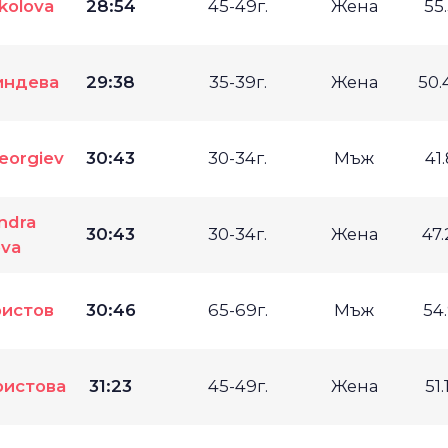
kolova
28:54
45-49г.
Жена
55
индева
29:38
35-39г.
Жена
50.
Georgiev
30:43
30-34г.
Мъж
41
ndra
30:43
30-34г.
Жена
47.
ova
ристов
30:46
65-69г.
Мъж
54
ристова
31:23
45-49г.
Жена
51.