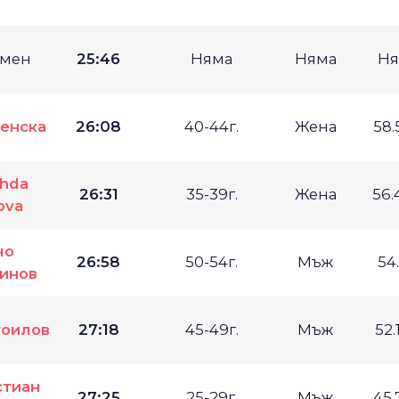
мен
25:46
Няма
Няма
Ня
енска
26:08
40-44г.
Жена
58.
hda
26:31
35-39г.
Жена
56.
ova
чо
26:58
50-54г.
Мъж
54
инов
тоилов
27:18
45-49г.
Мъж
52.
стиан
27:25
25-29г.
Мъж
45.