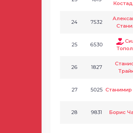
Костад
Алекса
24
7532
Стани
Си
25
6530
Топол
Стани
26
1827
Трай
27
5025
Станимир
28
9831
Борис Ч