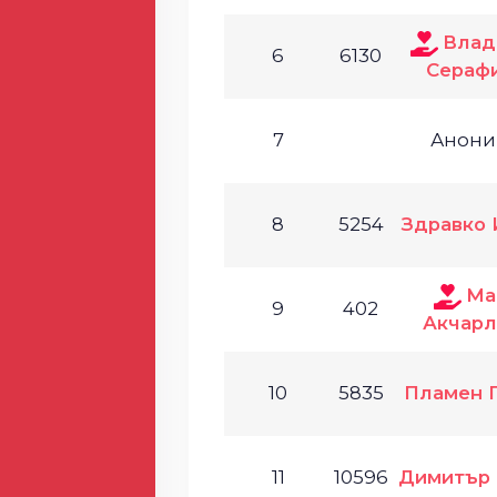
Влад
6
6130
Сераф
7
Анони
8
5254
Здравко 
Ма
9
402
Акчарл
10
5835
Пламен 
11
10596
Димитър 