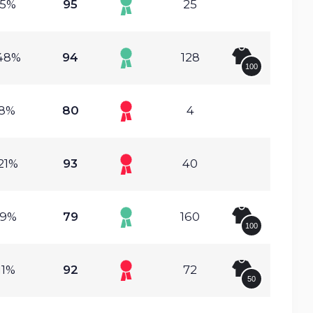
.5%
95
25
48%
94
128
100
.8%
80
4
21%
93
40
.9%
79
160
100
11%
92
72
50