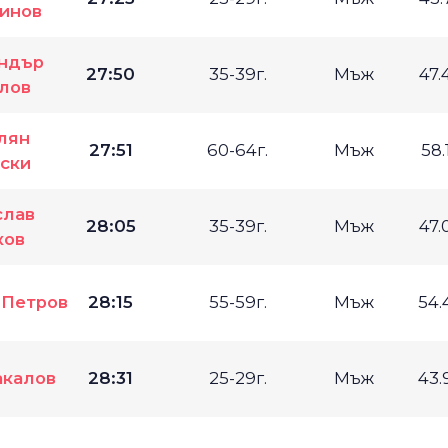
инов
ндър
27:50
35-39г.
Мъж
47.
лов
лян
27:51
60-64г.
Мъж
58.
ски
слав
28:05
35-39г.
Мъж
47.
ков
 Петров
28:15
55-59г.
Мъж
54.
акалов
28:31
25-29г.
Мъж
43.