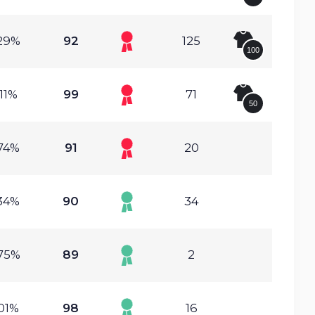
29%
92
125
100
11%
99
71
50
74%
91
20
34%
90
34
75%
89
2
01%
98
16