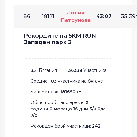
Лилия
86
18121
43:07
35-39г
Петрунова
Рекордите на 5KM RUN -
Западен парк 2
351
Бягания
36338
Участника
Средно
103
участника на бягане
Километраж:
181690км
Общо пробягано време:
2
години 0 месеца 16 дни 3/ч 0/м
7/с
Рекорден брой участници:
242