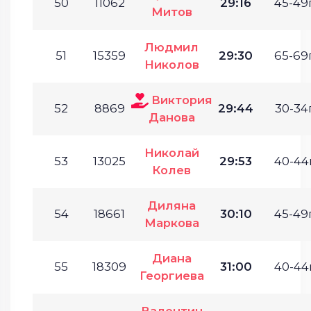
50
11062
29:16
45-49г
Митов
Людмил
51
15359
29:30
65-69г
Николов
Виктория
52
8869
29:44
30-34г
Данова
Николай
53
13025
29:53
40-44г
Колев
Диляна
54
18661
30:10
45-49г
Маркова
Диана
55
18309
31:00
40-44г
Георгиева
Валентин