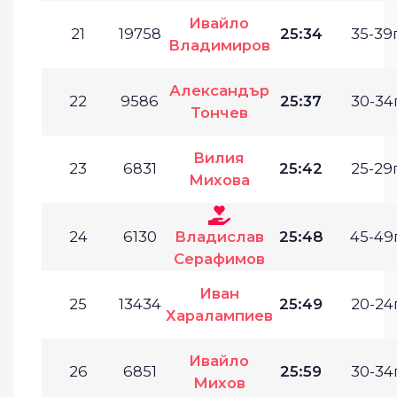
Ивайло
21
19758
25:34
35-39г
Владимиров
Александър
22
9586
25:37
30-34г
Тончев
Вилия
23
6831
25:42
25-29г
Михова
24
6130
Владислав
25:48
45-49г
Серафимов
Иван
25
13434
25:49
20-24г
Харалампиев
Ивайло
26
6851
25:59
30-34г
Михов