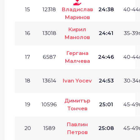
15
12318
Владислав
24:38
40-44г
Маринов
Кирил
16
13018
24:41
35-39г
Манолов
Гергана
17
6587
24:46
40-44г
Малчева
18
13614
Ivan Yocev
24:53
30-34г
Димитър
19
10596
25:01
45-49г
Тончев
Павлин
20
1589
25:08
45-49г
Петров