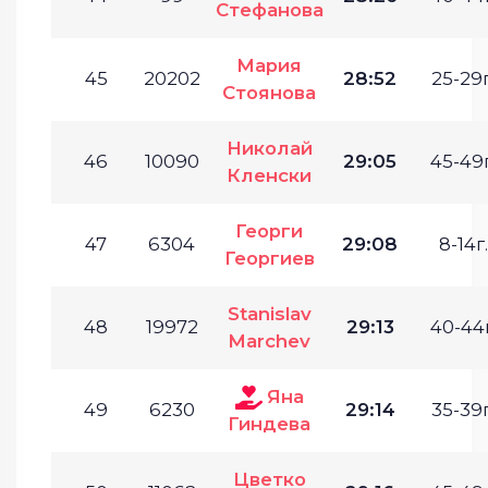
Стефанова
Мария
45
20202
28:52
25-29г
Стоянова
Николай
46
10090
29:05
45-49г
Кленски
Георги
47
6304
29:08
8-14г.
Георгиев
Stanislav
48
19972
29:13
40-44г
Marchev
Яна
49
6230
29:14
35-39г
Гиндева
Цветко