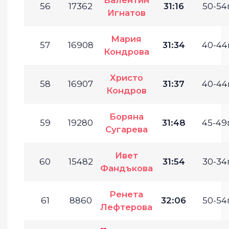
56
17362
31:16
50-54г
Игнатов
Мария
57
16908
31:34
40-44г
Кондрова
Христо
58
16907
31:37
40-44г
Кондров
Боряна
59
19280
31:48
45-49г
Сугарева
Ивет
60
15482
31:54
30-34г
Фандъкова
Ренета
61
8860
32:06
50-54г
Лефтерова