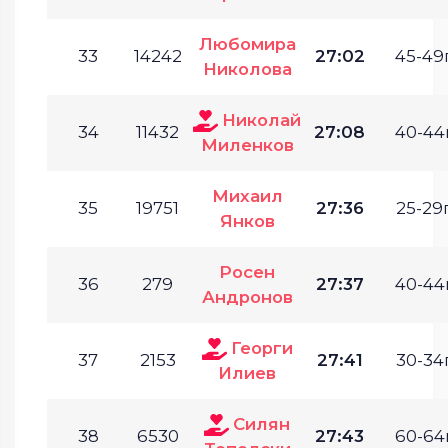
Любомира
33
14242
27:02
45-49г
Николова
Николай
34
11432
27:08
40-44г
Миленков
Михаил
35
19751
27:36
25-29г
Янков
Росен
36
279
27:37
40-44г
Андронов
Георги
37
2153
27:41
30-34г
Илиев
Силян
38
6530
27:43
60-64г