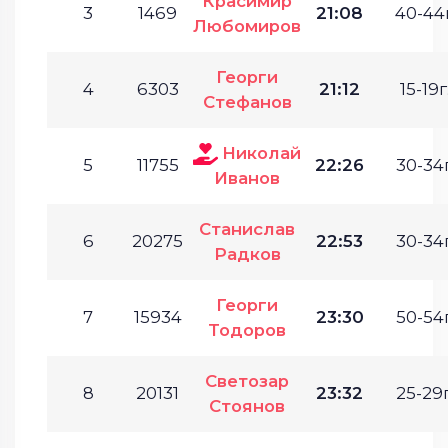
Красимир
3
1469
21:08
40-44г
Любомиров
Георги
4
6303
21:12
15-19г
Стефанов
Николай
5
11755
22:26
30-34г
Иванов
Станислав
6
20275
22:53
30-34г
Радков
Георги
7
15934
23:30
50-54г
Тодоров
Светозар
8
20131
23:32
25-29г
Стоянов