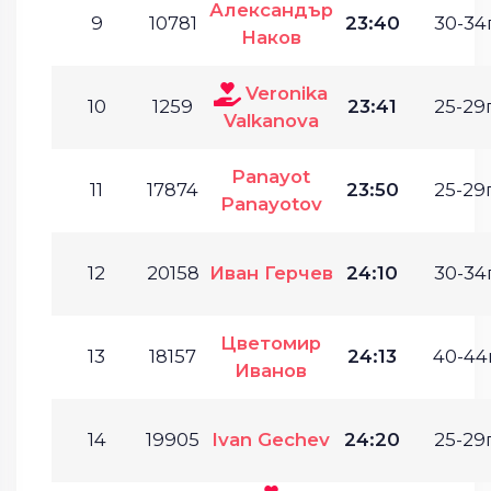
Александър
9
10781
23:40
30-34г
Наков
Veronika
10
1259
23:41
25-29г
Valkanova
Panayot
11
17874
23:50
25-29г
Panayotov
12
20158
Иван Герчев
24:10
30-34г
Цветомир
13
18157
24:13
40-44г
Иванов
14
19905
Ivan Gechev
24:20
25-29г