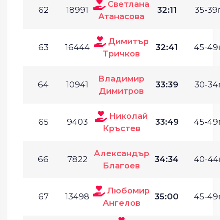
Светлана
62
18991
32:11
35-39г
Атанасова
Димитър
63
16444
32:41
45-49г
Тричков
Владимир
64
10941
33:39
30-34г
Димитров
Николай
65
9403
33:49
45-49г
Кръстев
Александър
66
7822
34:34
40-44г
Благоев
Любомир
67
13498
35:00
45-49г
Ангелов