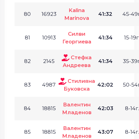
Kalina
80
16923
41:32
45-49г
Marinova
Силви
81
10913
41:34
15-19г
Георгиева
Стефка
82
2145
41:34
35-39г
Андреева
Стилияна
83
4987
42:02
50-54г
Буковска
Валентин
84
18815
42:03
8-14г.
Младенов
Валентин
85
18815
43:07
8-14г.
Младенов