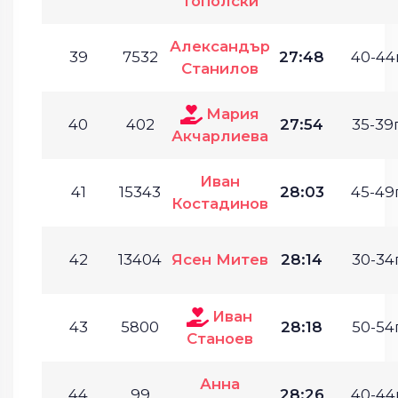
Тополски
Александър
39
7532
27:48
40-44г
Станилов
Мария
40
402
27:54
35-39г
Акчарлиева
Иван
41
15343
28:03
45-49г
Костадинов
42
13404
Ясен Митев
28:14
30-34г
Иван
43
5800
28:18
50-54г
Станоев
Анна
44
99
28:26
40-44г