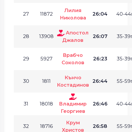
Лилия
27
11872
26:04
40-44г
Николова
Апостол
28
13908
26:07
35-39г
Джалов
Врабчо
29
5927
26:23
35-39г
Соколов
Кънчо
30
1811
26:44
55-59г
Костадинов
31
18018
Владимир
26:46
40-44г
Георгиев
Крум
32
18716
26:58
55-59г
Христов