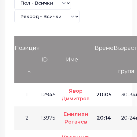
Позиция
Време
Възраст
ID
Име
група
Явор
1
12945
20:05
30-34г
Димитров
Емилиян
2
13975
20:14
20-24г
Рогачев