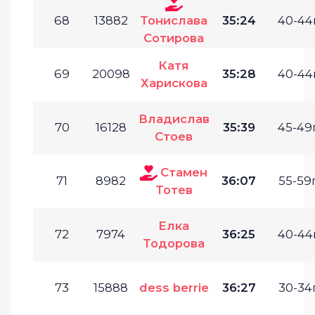
68
13882
Тонислава
35:24
40-44г
Сотирова
Катя
69
20098
35:28
40-44г
Харискова
Владислав
70
16128
35:39
45-49г
Стоев
Стамен
71
8982
36:07
55-59г
Тотев
Елка
72
7974
36:25
40-44г
Тодорова
73
15888
dess berrie
36:27
30-34г