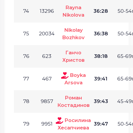
Rayna
74
13296
36:28
50-54г
Nikolova
Nikolay
75
20034
36:38
50-54г
Bozhkov
Ганчо
76
623
38:18
65-69г
Христов
Boyka
77
467
39:41
65-69г
Arsova
Роман
78
9857
39:43
45-49г
Костадинов
Росилина
79
9951
39:47
50-54г
Хесапчиева