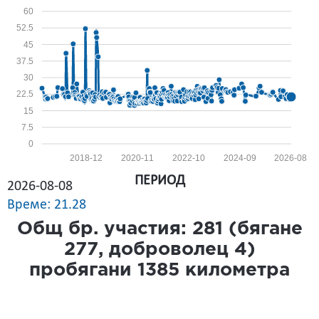
60
52.5
45
37.5
30
22.5
15
7.5
0
2018-12
2020-11
2022-10
2024-09
2026-08
ПЕРИОД
2026-08-08
Време: 21.28
Общ бр. участия:
281
(бягане
277
, доброволец
4
)
пробягани
1385
километра