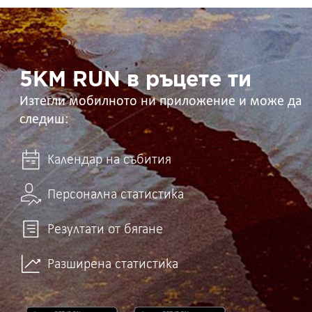
5KM
RUN
в
ръцете
ти
5KM RUN в ръцете ти
Изтегли мобилното ни приложение и може да
следиш:
Календар на събития
Персонална статистика
Резултати от бягане
Разширена статистика