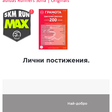
adidas Runners Sofia | Originals
1
Лични постижения.
Най-добро