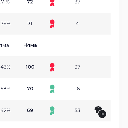
.71%
72
37
.76%
71
4
яма
Няма
.43%
100
37
.58%
70
16
.42%
69
53
50