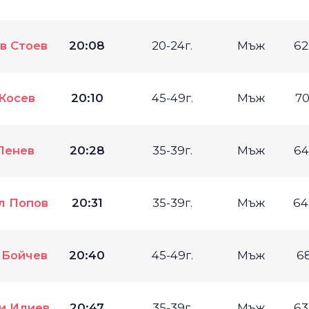
в Стоев
20:08
20-24г.
Мъж
62
 Косев
20:10
45-49г.
Мъж
70
Пенев
20:28
35-39г.
Мъж
64
л Попов
20:31
35-39г.
Мъж
64
 Бойчев
20:40
45-49г.
Мъж
6
и Илиев
20:47
35-39г.
Мъж
63