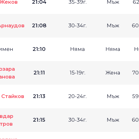
 Жеков
21:04
35-39г.
Мъж
62
Арнаудов
21:08
30-34г.
Мъж
60
имен
21:10
Няма
Няма
Н
озара
21:11
15-19г.
Жена
70
анова
 Стайков
21:13
20-24г.
Мъж
59
вдар
21:15
30-34г.
Мъж
60
тров