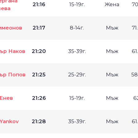
ергана
21:16
15-19г.
Жена
70
чева
имеонов
21:17
8-14г.
Мъж
71
ър Наков
21:20
35-39г.
Мъж
61
ър Попов
21:25
25-29г.
Мъж
58
 Енев
21:26
15-19г.
Мъж
6
 Yankov
21:28
35-39г.
Мъж
61