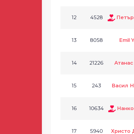
12
4528
Петър
13
8058
Emil 
14
21226
Атанас
15
243
Васил 
16
10634
Нанко
17
5940
Христо