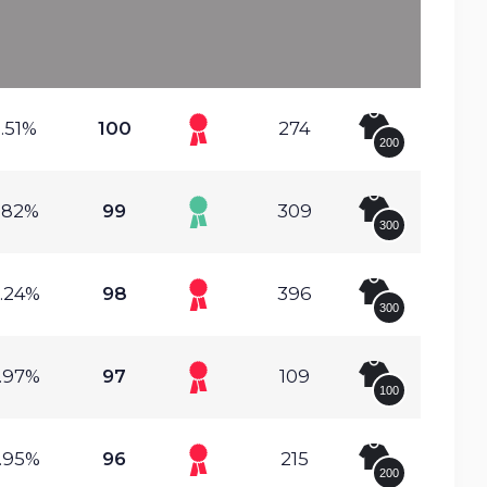
.51%
100
274
200
.82%
99
309
300
.24%
98
396
300
.97%
97
109
100
.95%
96
215
200