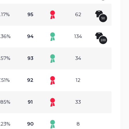
.17%
95
62
50
.36%
94
134
100
.57%
93
34
.51%
92
12
.85%
91
33
.23%
90
8