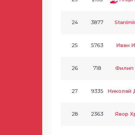
24
3877
Stanimi
25
5763
Иван 
26
718
Филип
27
9335
Николай 
28
2363
Явор Х