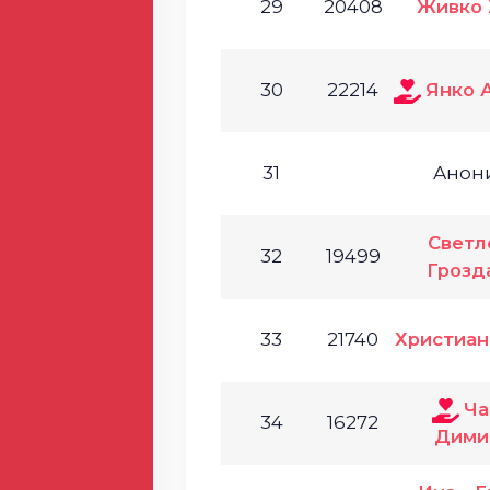
29
20408
Живко
30
22214
Янко 
31
Анон
Светл
32
19499
Грозд
33
21740
Христиан
Ча
34
16272
Дими