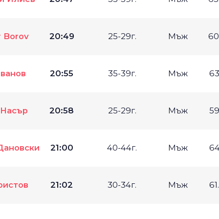
r Borov
20:49
25-29г.
Мъж
60
Иванов
20:55
35-39г.
Мъж
63
 Насър
20:58
25-29г.
Мъж
59
Дановски
21:00
40-44г.
Мъж
64
ристов
21:02
30-34г.
Мъж
61