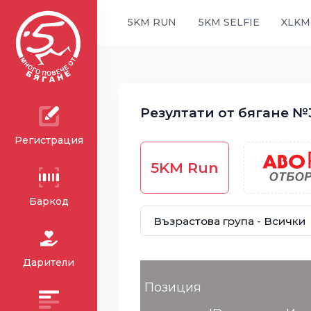
5KM RUN
5KM SELFIE
XLKM
Резултати от бягане №3
Регистрация
5KM Run
Баркод
Дарители
Позиция