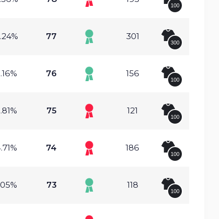
100
.24%
77
301
300
.16%
76
156
100
.81%
75
121
100
.71%
74
186
100
.05%
73
118
100