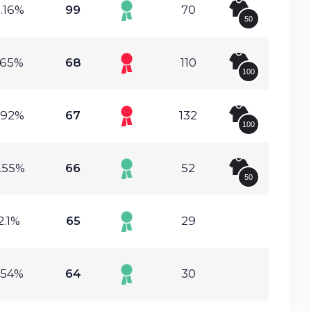
.16%
99
70
50
.65%
68
110
100
.92%
67
132
100
.55%
66
52
50
2.1%
65
29
.54%
64
30