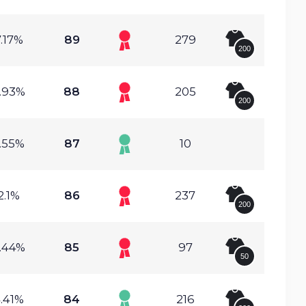
.17%
89
279
200
.93%
88
205
200
.55%
87
10
2.1%
86
237
200
.44%
85
97
50
.41%
84
216