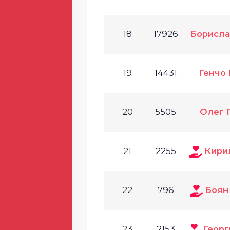
18
17926
Борисла
19
14431
Генчо
20
5505
Олег 
21
2255
Кири
22
796
Боян
23
2153
Георг