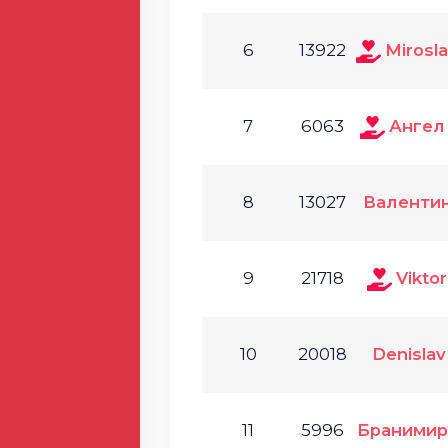
6
13922
Mirosl
7
6063
Ангел
8
13027
Валенти
9
21718
Vikto
10
20018
Denislav
11
5996
Бранимир