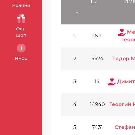
ID
Им
Новини
Фен
Ме
Шоп
1
1611
Геор
2
5574
Тодор 
Инфо
3
14
Димит
4
14940
Георгий
5
7431
Стефан