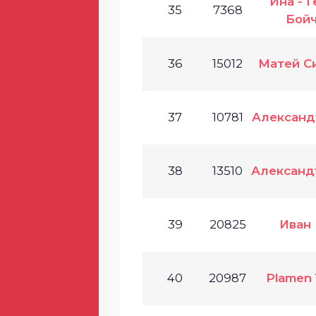
Ина - Г
35
7368
Бой
36
15012
Матей С
37
10781
Александ
38
13510
Александ
39
20825
Иван
40
20987
Plamen