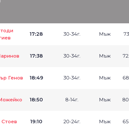
е
тоди
17:28
30-34г.
Мъж
73
гиев
Маринов
17:38
30-34г.
Мъж
72
ър Генов
18:49
30-34г.
Мъж
68
 Можейко
18:50
8-14г.
Мъж
80
 Стоев
19:10
20-24г.
Мъж
65