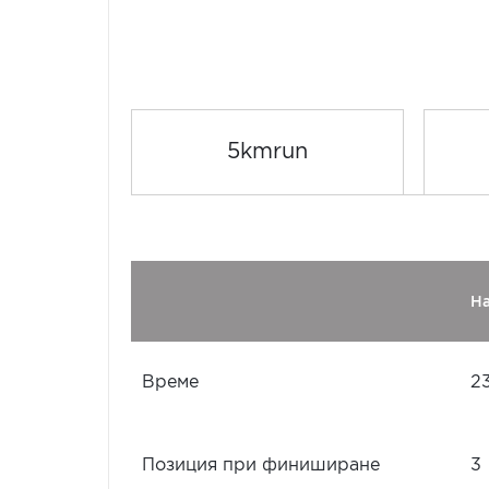
5kmrun
Н
Време
2
Позиция при финиширане
3