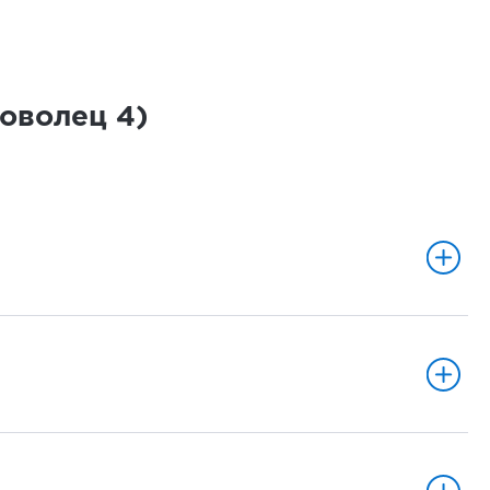
роволец
4
)