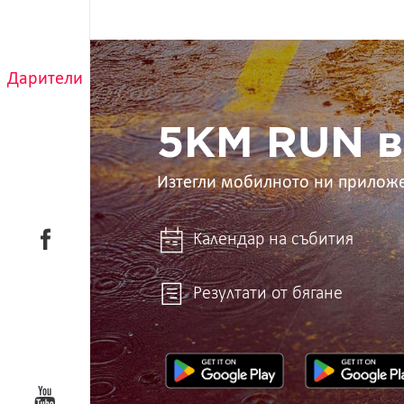
5KM
RUN
Дарители
в
ръцете
ти
5KM RUN в
Изтегли мобилното ни прилож
Календар на събития
Резултати от бягане