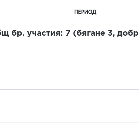
ПЕРИОД
щ бр. участия:
7
(бягане
3
, доб