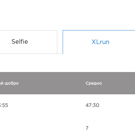
Selfie
XLrun
ай-добро
Средно
3:55
47:30
7