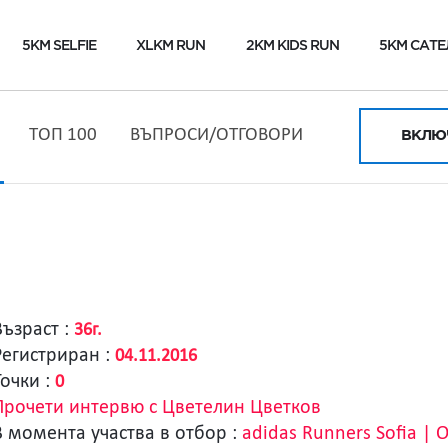
5KM SELFIE
XLKM RUN
2KM KIDS RUN
5KM САТЕ
ТОП 100
ВЪПРОСИ/ОТГОВОРИ
ВКЛЮЧ
Възраст :
36г.
Регистриран :
04.11.2016
Точки :
0
Прочети интервю с Цветелин Цветков
В момента участва в отбор :
adidas Runners Sofia | O