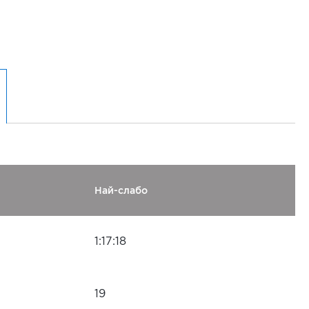
Най-слабо
1:17:18
19