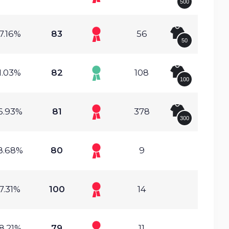
500
7.16%
83
56
50
1.03%
82
108
100
6.93%
81
378
300
8.68%
80
9
7.31%
100
14
8.21%
79
11