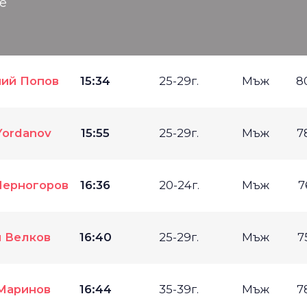
е
ний Попов
15:34
25-29г.
Мъж
8
Yordanov
15:55
25-29г.
Мъж
7
Черногоров
16:36
20-24г.
Мъж
7
 Велков
16:40
25-29г.
Мъж
7
Маринов
16:44
35-39г.
Мъж
7