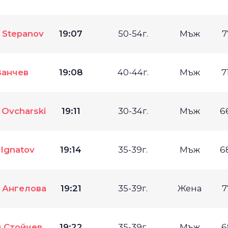
l Stepanov
19:07
50-54г.
Мъж
7
Ванчев
19:08
40-44г.
Мъж
7
 Ovcharski
19:11
30-34г.
Мъж
6
 Ignatov
19:14
35-39г.
Мъж
6
 Ангелова
19:21
35-39г.
Жена
7
 Стойчев
19:22
35-39г.
Мъж
6