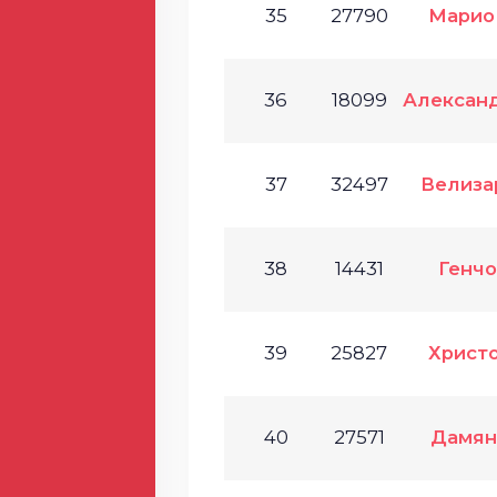
35
27790
Марио
36
18099
Алексан
37
32497
Велиза
38
14431
Генчо
39
25827
Христ
40
27571
Дамян