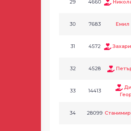
29
4660
Никол
30
7683
Емил
31
4572
Захар
32
4528
Петъ
Ди
33
14413
Гео
34
28099
Станимир