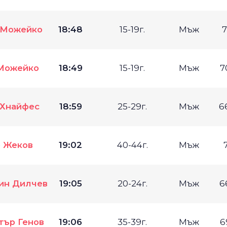
 Можейко
18:48
15-19г.
Мъж
7
Можейко
18:49
15-19г.
Мъж
7
Хнайфес
18:59
25-29г.
Мъж
6
 Жеков
19:02
40-44г.
Мъж
ин Дилчев
19:05
20-24г.
Мъж
6
тър Генов
19:06
35-39г.
Мъж
6