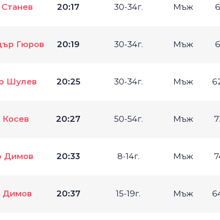
 Станев
20:17
30-34г.
Мъж
6
дър Гюров
20:19
30-34г.
Мъж
6
р Шулев
20:25
30-34г.
Мъж
6
 Косев
20:27
50-54г.
Мъж
7
о Димов
20:33
8-14г.
Мъж
7
 Димов
20:37
15-19г.
Мъж
6