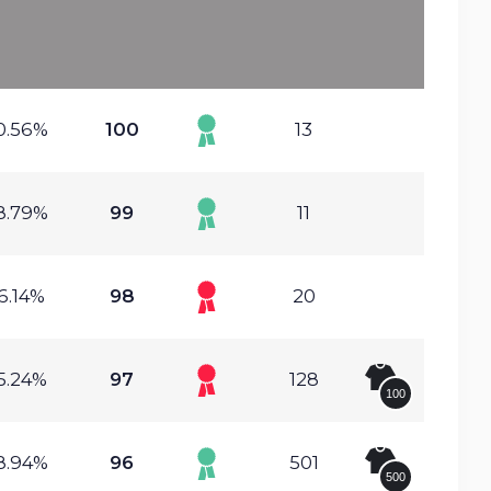
0.56%
100
13
8.79%
99
11
6.14%
98
20
5.24%
97
128
100
8.94%
96
501
500