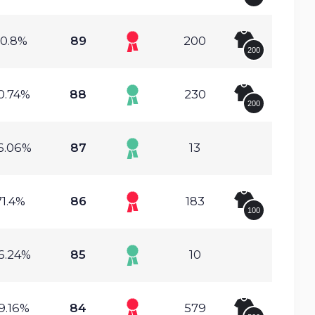
0.8%
89
200
200
0.74%
88
230
200
6.06%
87
13
71.4%
86
183
100
6.24%
85
10
9.16%
84
579