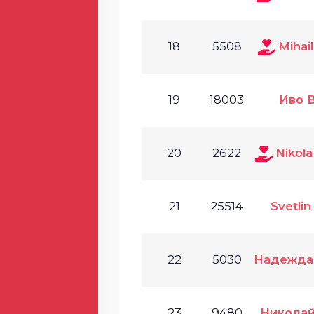
18
5508
Mihai
19
18003
Иво 
20
2622
Nikola
21
25514
Svetlin
22
5030
Надежда
23
9480
Николай