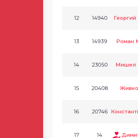
12
14940
Георгий
13
14939
Роман 
14
23050
Мишел 
15
20408
Живко
16
20746
Констант
17
14
Дими