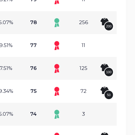
6.07%
78
256
200
9.51%
77
11
7.51%
76
125
100
9.34%
75
72
50
5.07%
74
3