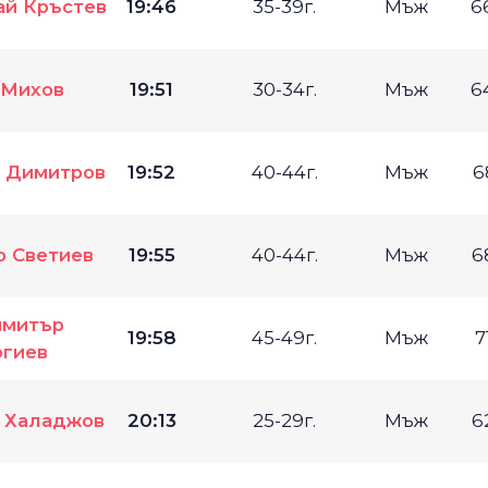
ай Кръстев
19:46
35-39г.
Мъж
6
 Михов
19:51
30-34г.
Мъж
6
и Димитров
19:52
40-44г.
Мъж
6
р Светиев
19:55
40-44г.
Мъж
6
митър
19:58
45-49г.
Мъж
7
ргиев
 Халаджов
20:13
25-29г.
Мъж
6