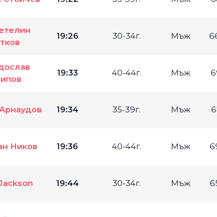
етелин
19:26
30-34г.
Мъж
6
тков
дослав
19:33
40-44г.
Мъж
6
ипов
 Арнаудов
19:34
35-39г.
Мъж
6
ан Ников
19:36
40-44г.
Мъж
6
 Jackson
19:44
30-34г.
Мъж
6