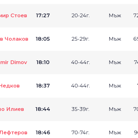
мир Стоев
17:27
20-24г.
Мъж
7
в Чолаков
18:05
25-29г.
Мъж
6
mir Dimov
18:10
40-44г.
Мъж
7
Недков
18:37
40-44г.
Мъж
чо Илиев
18:44
35-39г.
Мъж
7
 Лефтеров
18:46
70-74г.
Мъж
9