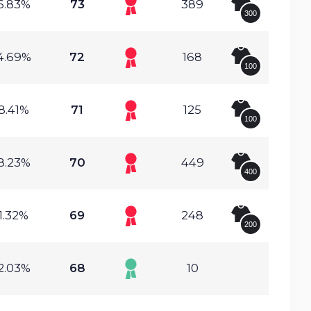
6.83%
73
389
300
4.69%
72
168
100
8.41%
71
125
100
8.23%
70
449
400
1.32%
69
248
200
2.03%
68
10