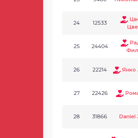
Цв
24
12533
Цве
Ра
25
24404
Фил
26
22214
Янко
27
22426
Ром
28
31866
Daniel