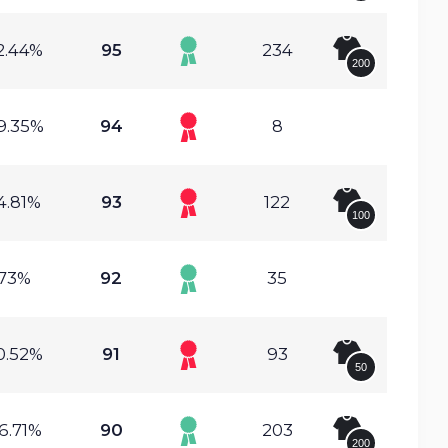
2.44%
95
234
200
9.35%
94
8
4.81%
93
122
100
73%
92
35
0.52%
91
93
50
6.71%
90
203
200