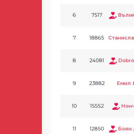
6
7517
Въли
7
18865
Станисла
8
24081
Dobro
9
23882
Емил 
10
15552
Нон
11
12850
Боян