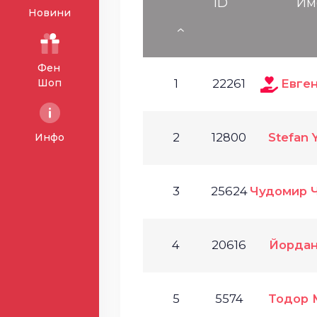
ID
Им
Новини
Фен
Шоп
1
22261
Евге
2
12800
Stefan 
Инфо
3
25624
Чудомир 
4
20616
Йордан
5
5574
Тодор 