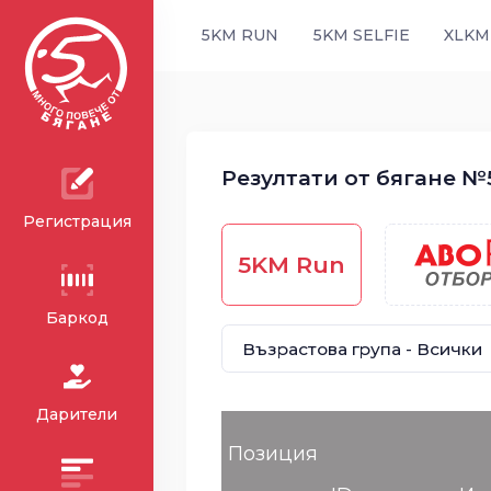
5KM RUN
5KM SELFIE
XLKM
Резултати от бягане №5
Регистрация
5KM Run
Баркод
Дарители
Позиция