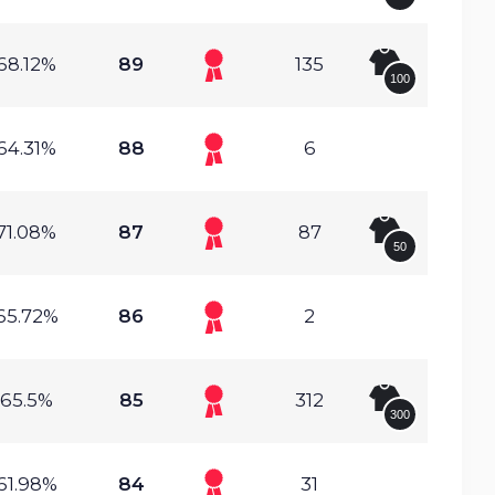
68.12%
89
135
100
64.31%
88
6
71.08%
87
87
50
65.72%
86
2
65.5%
85
312
300
61.98%
84
31