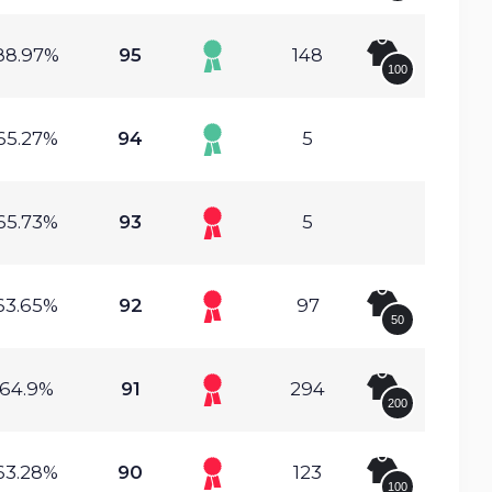
88.97%
95
148
100
65.27%
94
5
65.73%
93
5
63.65%
92
97
50
64.9%
91
294
200
63.28%
90
123
100