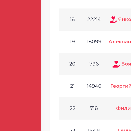
18
22214
Янко
19
18099
Алексан
20
796
Боя
21
14940
Георги
22
718
Фили
23
14431
Генч