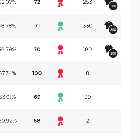
62.07%
72
253
200
58.78%
71
330
300
58.78%
70
180
100
67.34%
100
8
63.01%
69
39
60.92%
68
2