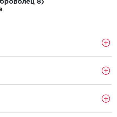
оброволец
8
)
а