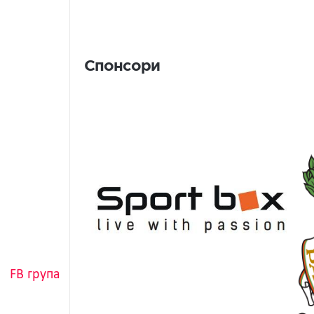
Спонсори
Спонсори
FB група