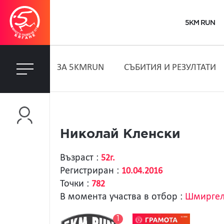
5KM RUN
ЗA 5KMRUN
СЪБИТИЯ И РЕЗУЛТАТИ
Николай Кленски
Възраст :
52г.
Регистриран :
10.04.2016
Точки :
782
В момента участва в отбор :
Шмирге
1