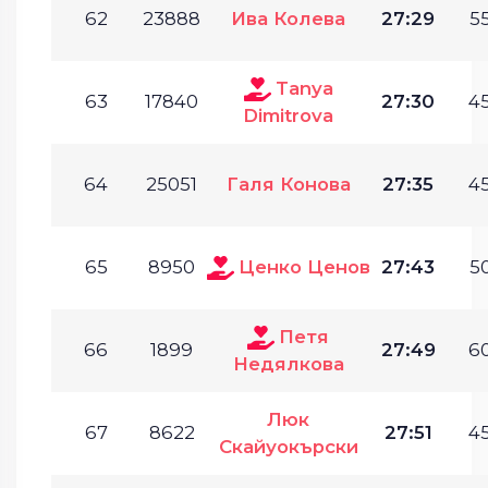
62
23888
Ива Колева
27:29
55
Tanya
63
17840
27:30
45
Dimitrova
64
25051
Галя Конова
27:35
45
65
8950
Ценко Ценов
27:43
50
Петя
66
1899
27:49
60
Недялкова
Люк
67
8622
27:51
45
Скайуокърски