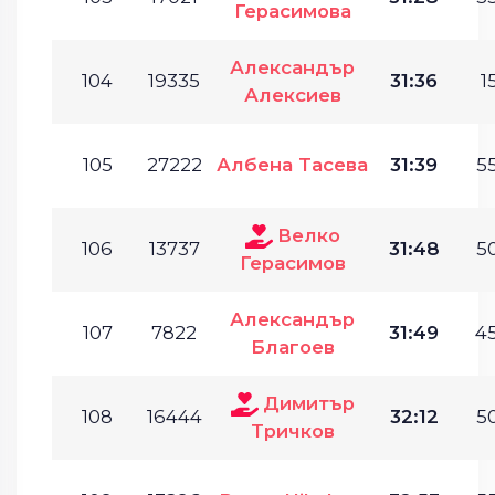
Герасимова
Александър
104
19335
31:36
1
Алексиев
105
27222
Албена Тасева
31:39
55
Велко
106
13737
31:48
50
Герасимов
Александър
107
7822
31:49
45
Благоев
Димитър
108
16444
32:12
50
Тричков