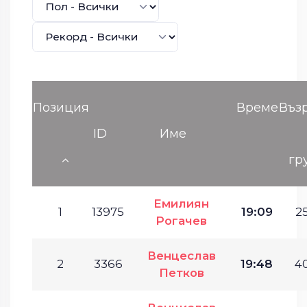
Позиция
Време
Въз
ID
Име
гр
Емилиян
1
13975
19:09
25
Рогачев
Венцеслав
2
3366
19:48
40
Петков