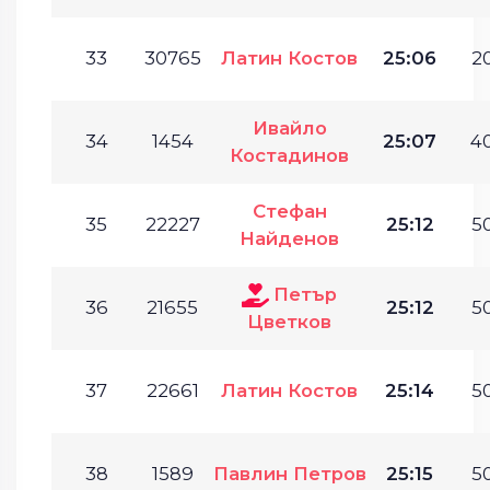
33
30765
Латин Костов
25:06
20
Ивайло
34
1454
25:07
40
Костадинов
Стефан
35
22227
25:12
50
Найденов
Петър
36
21655
25:12
50
Цветков
37
22661
Латин Костов
25:14
50
38
1589
Павлин Петров
25:15
50