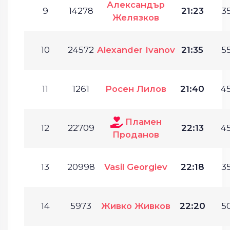
Александър
9
14278
21:23
35
Желязков
10
24572
Alexander Ivanov
21:35
55
11
1261
Росен Лилов
21:40
45
Пламен
12
22709
22:13
45
Проданов
13
20998
Vasil Georgiev
22:18
35
14
5973
Живко Живков
22:20
50