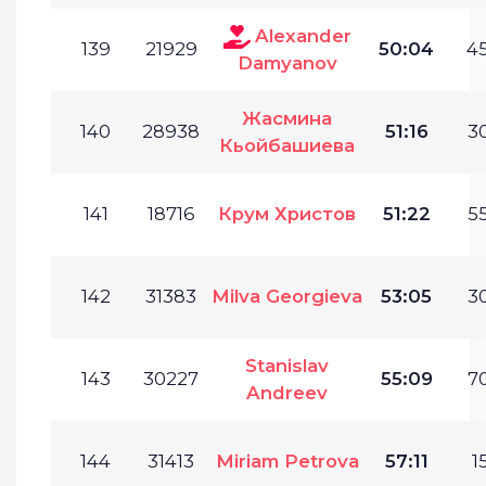
Alexander
139
21929
50:04
45
Damyanov
Жасмина
140
28938
51:16
30
Кьойбашиева
141
18716
Крум Христов
51:22
55
142
31383
Milva Georgieva
53:05
30
Stanislav
143
30227
55:09
70
Andreev
144
31413
Miriam Petrova
57:11
1