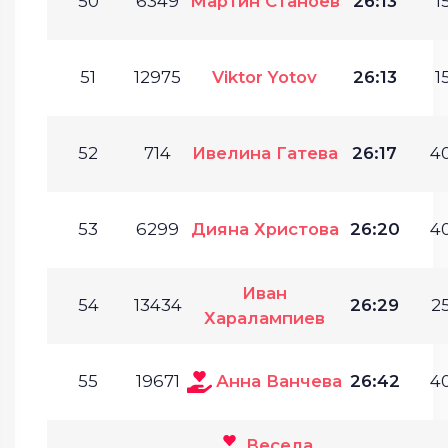
50
6349
Мартин Станоев
26:13
1
51
12975
Viktor Yotov
26:13
1
52
714
Ивелина Гатева
26:17
40
53
6299
Дияна Христова
26:20
40
Иван
54
13434
26:29
25
Харалампиев
55
19671
Анна Ванчева
26:42
40
Весела