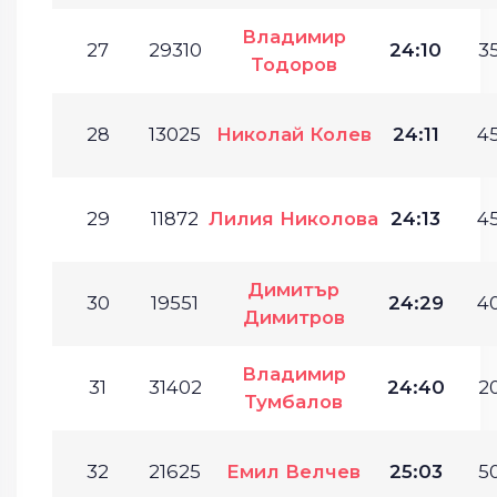
Владимир
27
29310
24:10
35
Тодоров
28
13025
Николай Колев
24:11
45
29
11872
Лилия Николова
24:13
45
Димитър
30
19551
24:29
40
Димитров
Владимир
31
31402
24:40
20
Тумбалов
32
21625
Емил Велчев
25:03
50