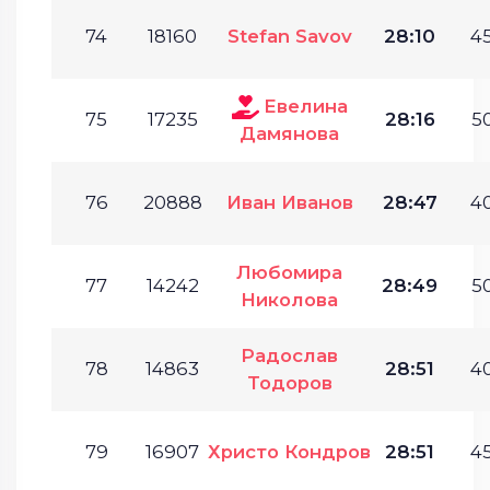
74
18160
Stefan Savov
28:10
45
Евелина
75
17235
28:16
50
Дамянова
76
20888
Иван Иванов
28:47
40
Любомира
77
14242
28:49
50
Николова
Радослав
78
14863
28:51
40
Тодоров
79
16907
Христо Кондров
28:51
45