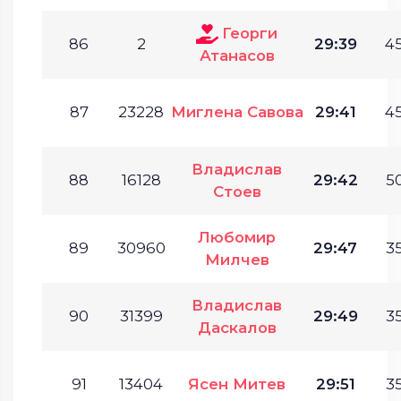
Георги
86
2
29:39
45
Атанасов
87
23228
Миглена Савова
29:41
45
Владислав
88
16128
29:42
50
Стоев
Любомир
89
30960
29:47
35
Милчев
Владислав
90
31399
29:49
35
Даскалов
91
13404
Ясен Митев
29:51
35