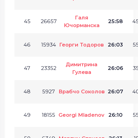
Галя
45
26657
25:58
45
Ючорманска
46
15934
Георги Тодоров
26:03
55
Димитрина
47
23352
26:06
35
Гулева
48
5927
Врабчо Соколов
26:07
40
49
18155
Georgi Mladenov
26:10
55