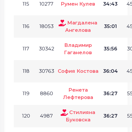
115
10277
Румен Кулев
34:43
45
Магдалена
116
18053
35:01
45
Ангелова
Владимир
117
30342
35:56
30
Гаганелов
118
30763
София Костова
36:04
45
Ренета
119
8860
36:27
55
Лефтерова
Стилияна
120
4987
36:27
55
Буковска