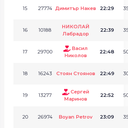
15
27774
Димитър Накев
22:29
35
НИКОЛАЙ
16
10188
22:39
35
Лабрадор
Васил
17
29700
22:48
50
Николов
18
16243
Стоян Стоянов
22:49
30
Сергей
19
13277
22:52
50
Маринов
20
26974
Boyan Petrov
23:09
35