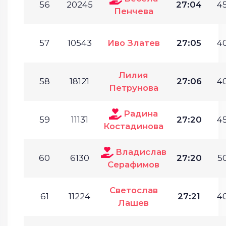
56
20245
27:04
45
Пенчева
57
10543
Иво Златев
27:05
40
Лилия
58
18121
27:06
40
Петрунова
Радина
59
11131
27:20
45
Костадинова
Владислав
60
6130
27:20
50
Серафимов
Светослав
61
11224
27:21
40
Лашев