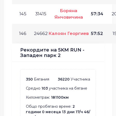
Боряна
145
31415
57:34
20
Янчовичина
146
24662
Калоян Георгиев
57:52
1
Рекордите на 5KM RUN -
Западен парк 2
350
Бягания
36220
Участника
Средно
103
участника на бягане
Километраж:
181100км
Общо пробягано време:
2
години 0 месеца 13 дни 17/ч 46/