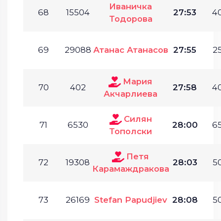
Иваничка
68
15504
27:53
40
Тодорова
69
29088
Атанас Атанасов
27:55
25
Мария
70
402
27:58
40
Акчарлиева
Силян
71
6530
28:00
65
Тополски
Петя
72
19308
28:03
50
Карамаждракова
73
26169
Stefan Papudjiev
28:08
50