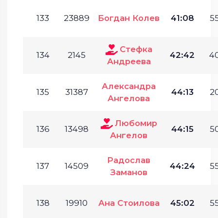
133
23889
Богдан Колев
41:08
55
Стефка
134
2145
42:42
40
Андреева
Александра
135
31387
44:13
20
Ангелова
Любомир
136
13498
44:15
50
Ангелов
Радослав
137
14509
44:24
55
Заманов
138
19910
Ана Стоилова
45:02
55