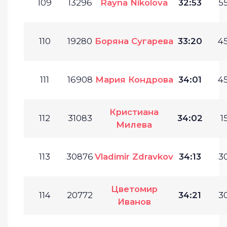
109
13296
Rayna Nikolova
32:53
55
110
19280
Боряна Сугарева
33:20
45
111
16908
Мария Кондрова
34:01
45
Кристиана
112
31083
34:02
1
Милева
113
30876
Vladimir Zdravkov
34:13
30
Цветомир
114
20772
34:21
30
Иванов