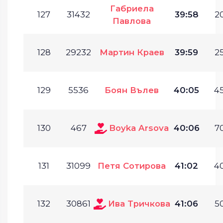
Габриела
127
31432
39:58
20
Павлова
128
29232
Мартин Краев
39:59
25
129
5536
Боян Вълев
40:05
45
130
467
Boyka Arsova
40:06
70
131
31099
Петя Сотирова
41:02
40
132
30861
Ива Тричкова
41:06
50