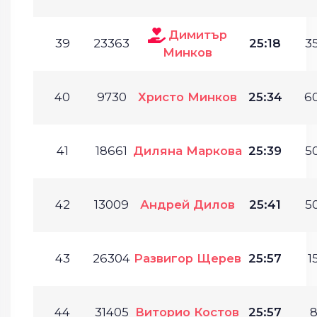
Димитър
39
23363
25:18
35
Минков
40
9730
Христо Минков
25:34
60
41
18661
Диляна Маркова
25:39
50
42
13009
Андрей Дилов
25:41
50
43
26304
Развигор Щерев
25:57
1
44
31405
Виторио Костов
25:57
8