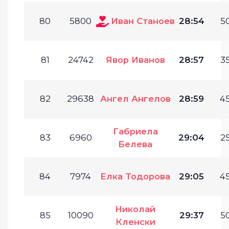
80
5800
Иван Станоев
28:54
50
81
24742
Явор Иванов
28:57
35
82
29638
Ангел Ангелов
28:59
45
Габриела
83
6960
29:04
25
Белева
84
7974
Елка Тодорова
29:05
45
Николай
85
10090
29:37
50
Кленски