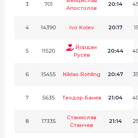
Венцислав
3
701
20:14
45
Апостолов
4
14390
Ivo Kolev
20:17
1
Йордан
5
11520
20:44
40
Русев
6
15455
Niklas Rohling
20:47
35
7
5635
Теодор Банев
21:04
40
Станислав
8
17335
21:14
25
Станчев