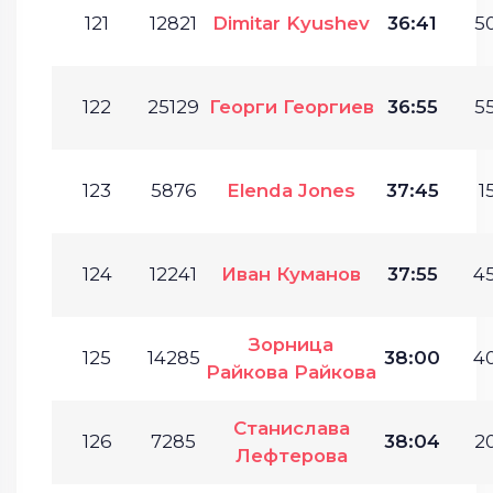
121
12821
Dimitar Kyushev
36:41
50
122
25129
Георги Георгиев
36:55
55
123
5876
Elenda Jones
37:45
1
124
12241
Иван Куманов
37:55
45
Зорница
125
14285
38:00
40
Райкова Райкова
Станислава
126
7285
38:04
20
Лефтерова