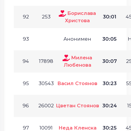
Борислава
92
253
30:01
45
Христова
93
Анонимен
30:05
Милена
94
17898
30:07
25
Любенова
95
30543
Васил Стоянов
30:23
55
96
26002
Цветан Стоянов
30:24
1
97
10091
Неда Кленска
30:25
45