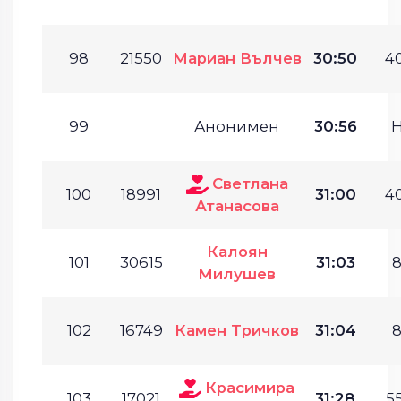
98
21550
Мариан Вълчев
30:50
40
99
Анонимен
30:56
Светлана
100
18991
31:00
40
Атанасова
Калоян
101
30615
31:03
8
Милушев
102
16749
Камен Тричков
31:04
8
Красимира
103
17021
31:28
55