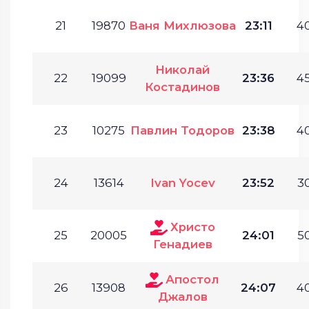
21
19870
Ваня Михлюзова
23:11
40
Николай
22
19099
23:36
45
Костадинов
23
10275
Павлин Тодоров
23:38
40
24
13614
Ivan Yocev
23:52
30
Христо
25
20005
24:01
50
Генадиев
Апостол
26
13908
24:07
40
Джалов