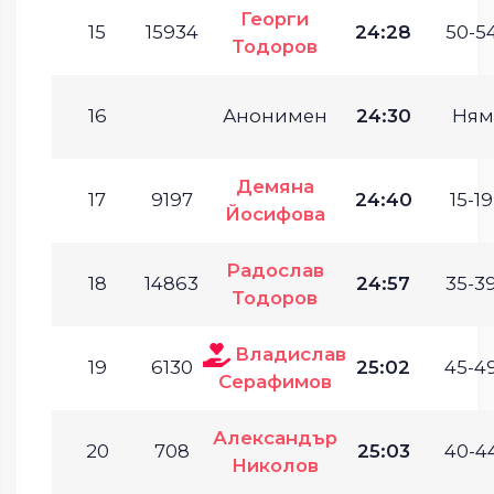
Георги
15
15934
24:28
50-54
Тодоров
16
Анонимен
24:30
Ням
Демяна
17
9197
24:40
15-19
Йосифова
Радослав
18
14863
24:57
35-39
Тодоров
Владислав
19
6130
25:02
45-49
Серафимов
Александър
20
708
25:03
40-44
Николов