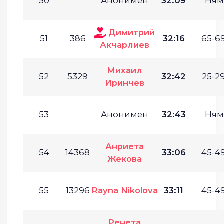
50
Анонимен
32:09
Ням
Димитрий
51
386
32:16
65-69
Акчарлиев
Михаил
52
5329
32:42
25-29
Иринчев
53
Анонимен
32:43
Ням
Анриета
54
14368
33:06
45-49
Жекова
55
13296
Rayna Nikolova
33:11
45-49
Ренета