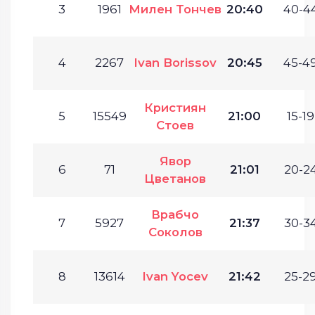
3
1961
Милен Тончев
20:40
40-44
4
2267
Ivan Borissov
20:45
45-49
Кристиян
5
15549
21:00
15-19
Стоев
Явор
6
71
21:01
20-24
Цветанов
Врабчо
7
5927
21:37
30-34
Соколов
8
13614
Ivan Yocev
21:42
25-29