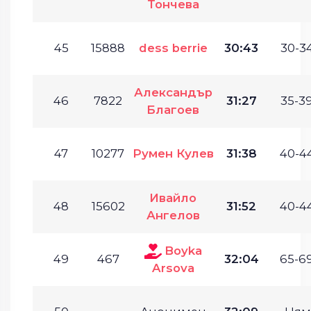
Тончева
45
15888
dess berrie
30:43
30-34
Александър
46
7822
31:27
35-39
Благоев
47
10277
Румен Кулев
31:38
40-44
Ивайло
48
15602
31:52
40-44
Ангелов
Boyka
49
467
32:04
65-69
Arsova