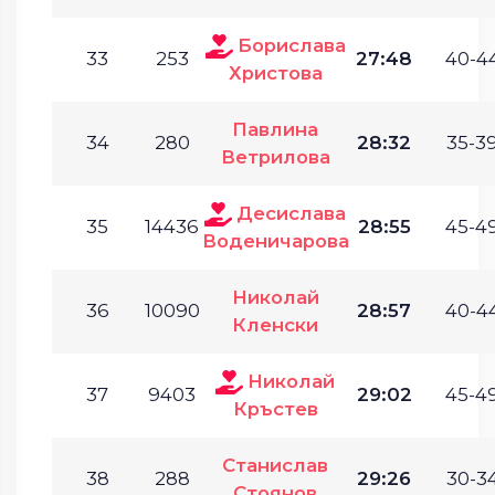
Борислава
33
253
27:48
40-44
Христова
Павлина
34
280
28:32
35-39
Ветрилова
Десислава
35
14436
28:55
45-49
Воденичарова
Николай
36
10090
28:57
40-44
Кленски
Николай
37
9403
29:02
45-49
Кръстев
Станислав
38
288
29:26
30-34
Стоянов