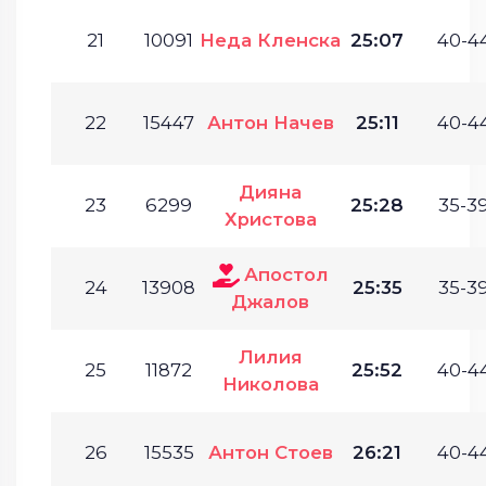
21
10091
Неда Кленска
25:07
40-44
22
15447
Антон Начев
25:11
40-44
Дияна
23
6299
25:28
35-39
Христова
Апостол
24
13908
25:35
35-39
Джалов
Лилия
25
11872
25:52
40-44
Николова
26
15535
Антон Стоев
26:21
40-44