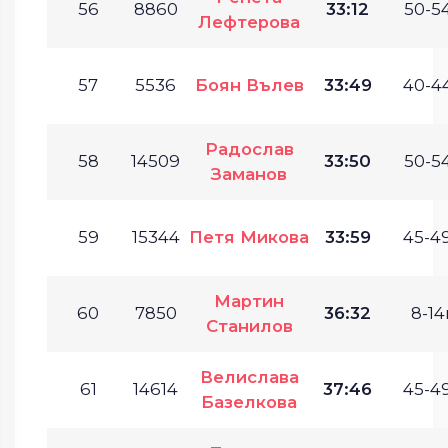
56
8860
33:12
50-54
Лефтерова
57
5536
Боян Вълев
33:49
40-44
Радослав
58
14509
33:50
50-54
Заманов
59
15344
Петя Микова
33:59
45-49
Мартин
60
7850
36:32
8-14г
Станилов
Велислава
61
14614
37:46
45-49
Базелкова