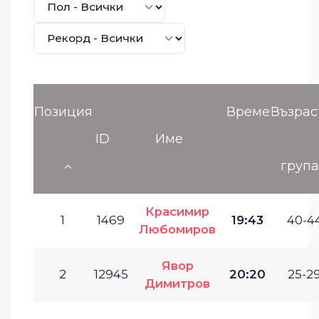
Позиция
Време
Възрас
ID
Име
груп
Красимир
1
1469
19:43
40-44
Любомиров
Явор
2
12945
20:20
25-29
Димитров