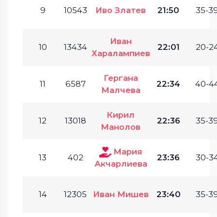
9
10543
Иво Златев
21:50
35-39
Иван
10
13434
22:01
20-24
Харалампиев
Гергана
11
6587
22:34
40-44
Малчева
Кирил
12
13018
22:36
35-39
Манолов
Мария
13
402
23:36
30-34
Акчарлиева
14
12305
Иван Мишев
23:40
35-39