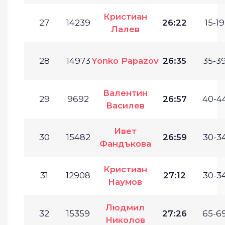
Кристиан
27
14239
26:22
15-19
Лалев
28
14973
Yonko Papazov
26:35
35-39
Валентин
29
9692
26:57
40-44
Василев
Ивет
30
15482
26:59
30-34
Фандъкова
Кристиан
31
12908
27:12
30-34
Наумов
Людмил
32
15359
27:26
65-69
Николов