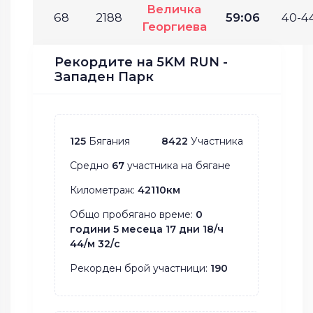
Величка
68
2188
59:06
40-44
Георгиева
Рекордите на 5KM RUN -
Западен Парк
125
Бягания
8422
Участника
Средно
67
участника на бягане
Километраж:
42110км
Общо пробягано време:
0
години 5 месеца 17 дни 18/ч
44/м 32/с
Рекорден брой участници:
190