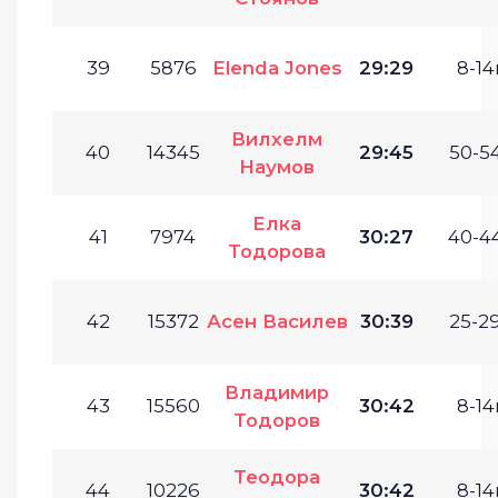
39
5876
Elenda Jones
29:29
8-14г
Вилхелм
40
14345
29:45
50-54
Наумов
Елка
41
7974
30:27
40-44
Тодорова
42
15372
Асен Василев
30:39
25-29
Владимир
43
15560
30:42
8-14г
Тодоров
Теодора
44
10226
30:42
8-14г