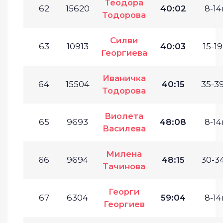
Теодора
62
15620
40:02
8-14г
Тодорова
Силви
63
10913
40:03
15-19
Георгиева
Иваничка
64
15504
40:15
35-39
Тодорова
Виолета
65
9693
48:08
8-14г
Василева
Милена
66
9694
48:15
30-34
Тачинова
Георги
67
6304
59:04
8-14г
Георгиев