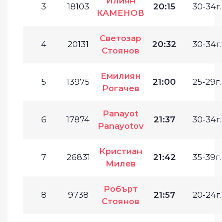
Илиян
3
18103
20:15
30-34г.
КАМЕНОВ
Светозар
4
20131
20:32
30-34г.
Стоянов
Емилиян
5
13975
21:00
25-29г.
Рогачев
Panayot
6
17874
21:37
30-34г.
Panayotov
Кристиан
7
26831
21:42
35-39г.
Милев
Робърт
8
9738
21:57
20-24г.
Стоянов