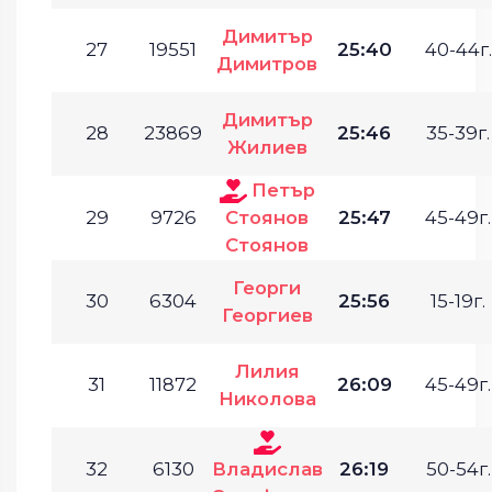
Димитър
27
19551
25:40
40-44г.
Димитров
Димитър
28
23869
25:46
35-39г.
Жилиев
Петър
29
9726
Стоянов
25:47
45-49г.
Стоянов
Георги
30
6304
25:56
15-19г.
Георгиев
Лилия
31
11872
26:09
45-49г.
Николова
32
6130
Владислав
26:19
50-54г.