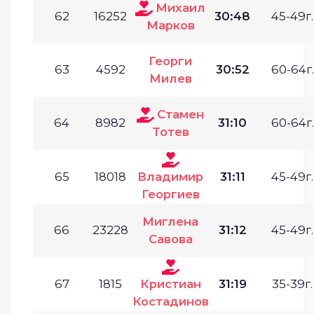
Михаил
62
16252
30:48
45-49г.
Марков
Георги
63
4592
30:52
60-64г.
Милев
Стамен
64
8982
31:10
60-64г.
Тотев
65
18018
Владимир
31:11
45-49г.
Георгиев
Миглена
66
23228
31:12
45-49г.
Савова
67
1815
Кристиан
31:19
35-39г.
Костадинов