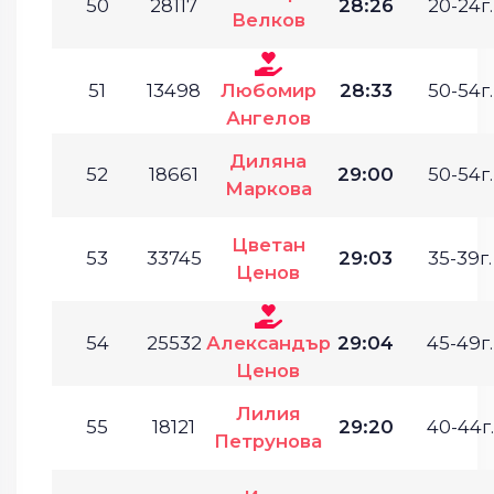
50
28117
28:26
20-24г.
Велков
51
13498
Любомир
28:33
50-54г.
Ангелов
Диляна
52
18661
29:00
50-54г.
Маркова
Цветан
53
33745
29:03
35-39г.
Ценов
54
25532
Александър
29:04
45-49г.
Ценов
Лилия
55
18121
29:20
40-44г.
Петрунова