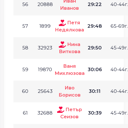
Иван
56
20888
29:22
40-44г.
Иванов
Петя
57
1899
29:48
65-69г.
Недялкова
Нина
58
32923
29:50
45-49г.
Виткова
Ваня
59
19870
30:06
40-44г.
Михлюзова
Иво
60
25643
30:11
40-44г.
Борисов
Петър
61
32688
30:39
45-49г.
Сеизов