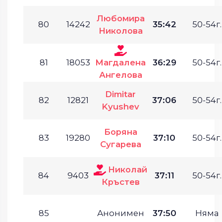
Любомира
80
14242
35:42
50-54г.
Николова
81
18053
Магдалена
36:29
50-54г.
Ангелова
Dimitar
82
12821
37:06
50-54г.
Kyushev
Боряна
83
19280
37:10
50-54г.
Сугарева
Николай
84
9403
37:11
50-54г.
Кръстев
85
Анонимен
37:50
Няма