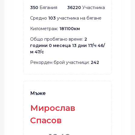
350
Бягания
36220
Участника
Средно
103
участника на бягане
Километраж:
181100км
Общо пробягано време:
2
години 0 месеца 13 дни 17/ч 46/
м 47/с
Рекорден брой участници:
242
Мъже
Мирослав
Спасов