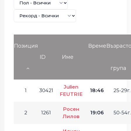
Позиция
Време
Възраст
ID
Име
група
Julien
1
30421
18:46
25-29г.
FEUTRIE
Росен
2
1261
19:06
50-54г.
Лилов