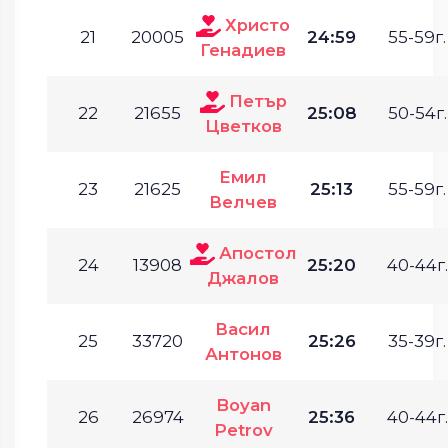
Христо
21
20005
24:59
55-59г.
Генадиев
Петър
22
21655
25:08
50-54г.
Цветков
Емил
23
21625
25:13
55-59г.
Велчев
Апостол
24
13908
25:20
40-44г.
Джалов
Васил
25
33720
25:26
35-39г.
Антонов
Boyan
26
26974
25:36
40-44г.
Petrov