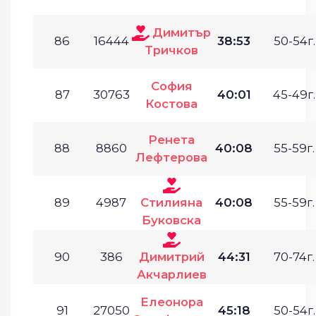
Димитър
86
16444
38:53
50-54г.
Тричков
София
87
30763
40:01
45-49г.
Костова
Ренета
88
8860
40:08
55-59г.
Лефтерова
89
4987
Стилияна
40:08
55-59г.
Буковска
90
386
Димитрий
44:31
70-74г.
Акчарлиев
Елеонора
91
27050
45:18
50-54г.