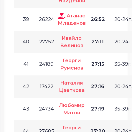
Найденов
Атанас
39
26224
26:52
20-24г.
Младенов
Ивайло
40
27752
27:11
20-24г.
Велинов
Георги
41
24189
27:15
35-39г.
Руменов
Наталия
42
17422
27:16
20-24г.
Цветкова
Любомир
43
24734
27:19
35-39г.
Матов
Георги
44
27685
27:20
20-24г.