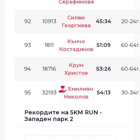
Серафимова
Силви
92
10913
45:34
20-24г.
Георгиева
Кънчо
93
1811
51:09
60-64г.
Костадинов
Крум
94
18716
53:26
60-64г.
Христов
Емилиян
95
32193
54:13
30-34г.
Николов
Рекордите на 5KM RUN -
Западен парк 2