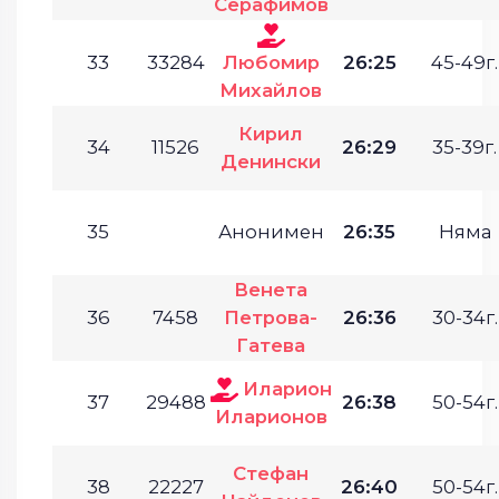
Серафимов
33
33284
Любомир
26:25
45-49г.
Михайлов
Кирил
34
11526
26:29
35-39г.
Денински
35
Анонимен
26:35
Няма
Венета
36
7458
Петрова-
26:36
30-34г.
Гатева
Иларион
37
29488
26:38
50-54г.
Иларионов
Стефан
38
22227
26:40
50-54г.