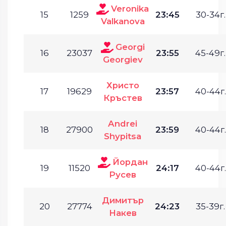
Veronika
15
1259
23:45
30-34г.
Valkanova
Georgi
16
23037
23:55
45-49г.
Georgiev
Христо
17
19629
23:57
40-44г.
Кръстев
Andrei
18
27900
23:59
40-44г.
Shypitsa
Йордан
19
11520
24:17
40-44г.
Русев
Димитър
20
27774
24:23
35-39г.
Накев