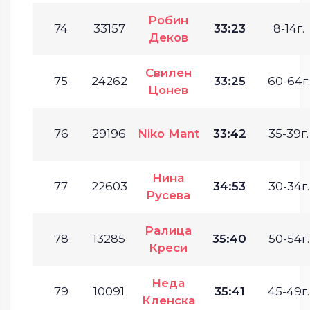
Робин
74
33157
33:23
8-14г.
Деков
Свилен
75
24262
33:25
60-64г.
Цонев
76
29196
Niko Mant
33:42
35-39г.
Нина
77
22603
34:53
30-34г.
Русева
Ралица
78
13285
35:40
50-54г.
Креси
Неда
79
10091
35:41
45-49г.
Кленска