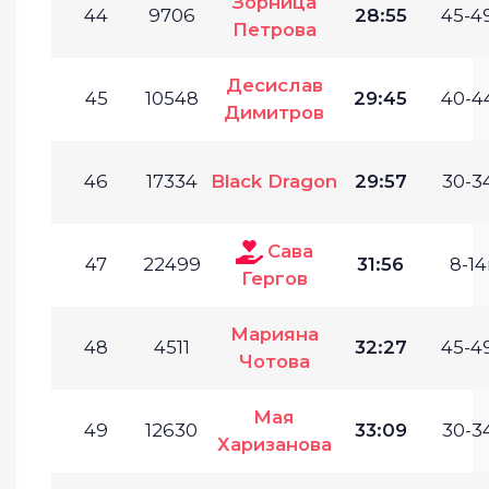
Зорница
44
9706
28:55
45-49
Петрова
Десислав
45
10548
29:45
40-44
Димитров
46
17334
Black Dragon
29:57
30-34
Сава
47
22499
31:56
8-14
Гергов
Марияна
48
4511
32:27
45-49
Чотова
Мая
49
12630
33:09
30-34
Харизанова