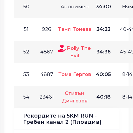
50
Анонимен
34:00
Ням
51
926
Таня Тонева
34:33
40-44
Polly The
52
4867
34:36
45-49
Evil
53
4887
Тома Гергов
40:05
8-14
Стивън
54
23461
40:18
8-14
Дингозов
Рекордите на 5KM RUN -
Гребен канал 2 (Пловдив)