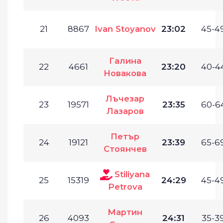
21
8867
Ivan Stoyanov
23:02
45-49
Галина
22
4661
23:20
40-44
Новакова
Лъчезар
23
19571
23:35
60-64
Лазаров
Петър
24
19121
23:39
65-69
Стоянчев
Stiliyana
25
15319
24:29
45-49
Petrova
Мартин
26
4093
24:31
35-39