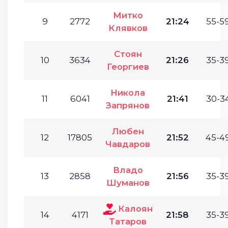
Митко
9
2772
21:24
55-59
Клявков
Стоян
10
3634
21:26
35-39
Георгиев
Никола
11
6041
21:41
30-34
Запрянов
Любен
12
17805
21:52
45-49
Чавдаров
Владо
13
2858
21:56
35-39
Шуманов
Калоян
14
4171
21:58
35-39
Татаров