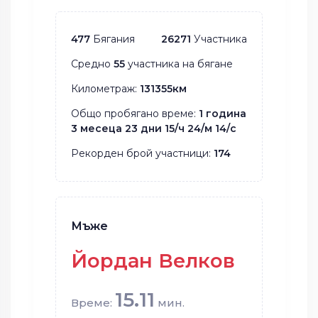
477
Бягания
26271
Участника
Средно
55
участника на бягане
Километраж:
131355км
Общо пробягано време:
1 година
3 месеца 23 дни 15/ч 24/м 14/с
Рекорден брой участници:
174
Мъже
Йордан Велков
15.11
Време:
мин.