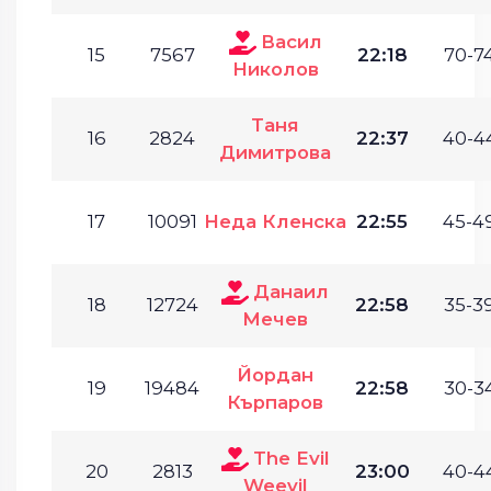
Васил
15
7567
22:18
70-74
Николов
Таня
16
2824
22:37
40-44
Димитрова
17
10091
Неда Кленска
22:55
45-49
Данаил
18
12724
22:58
35-39
Мечев
Йордан
19
19484
22:58
30-34
Кърпаров
The Evil
20
2813
23:00
40-44
Weevil