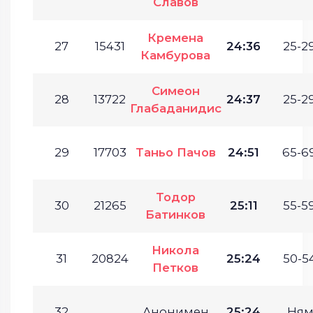
Славов
Кремена
27
15431
24:36
25-29
Камбурова
Симеон
28
13722
24:37
25-29
Глабаданидис
29
17703
Таньо Пачов
24:51
65-69
Тодор
30
21265
25:11
55-59
Батинков
Никола
31
20824
25:24
50-54
Петков
32
Анонимен
25:24
Ням