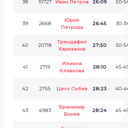
38
10727
Иван Петров
26:09
50-54
Юрия
39
2668
26:45
30-34
Петрова
Трендафил
40
20718
27:50
50-54
Харизанов
Илияна
41
2719
28:10
45-49
Клявкова
42
2755
Цачо Събев
28:23
40-44
Бранимир
43
4983
28:24
45-49
Бонев