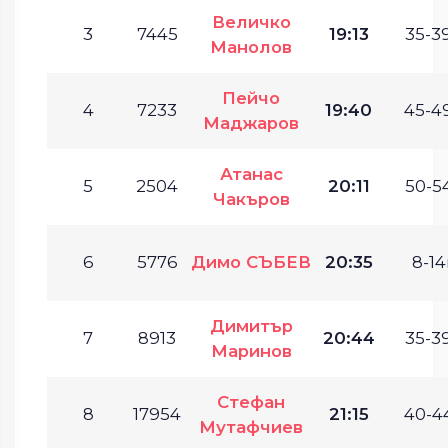
Величко
3
7445
19:13
35-39
Манолов
Пейчо
4
7233
19:40
45-49
Маджаров
Атанас
5
2504
20:11
50-54
Чакъров
6
5776
Димо СЪБЕВ
20:35
8-14
Димитър
7
8913
20:44
35-39
Маринов
Стефан
8
17954
21:15
40-44
Мутафчиев