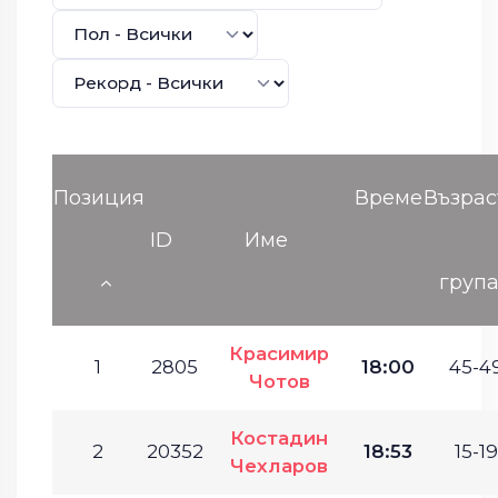
Позиция
Време
Възрас
ID
Име
груп
Красимир
1
2805
18:00
45-49
Чотов
Костадин
2
20352
18:53
15-19
Чехларов