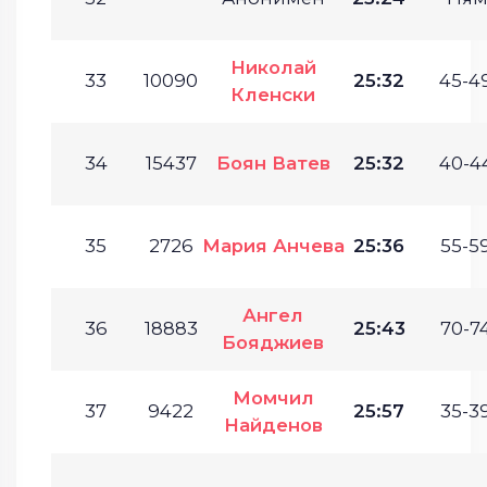
Николай
33
10090
25:32
45-49
Кленски
34
15437
Боян Ватев
25:32
40-44
35
2726
Мария Анчева
25:36
55-59
Ангел
36
18883
25:43
70-74
Бояджиев
Момчил
37
9422
25:57
35-39
Найденов