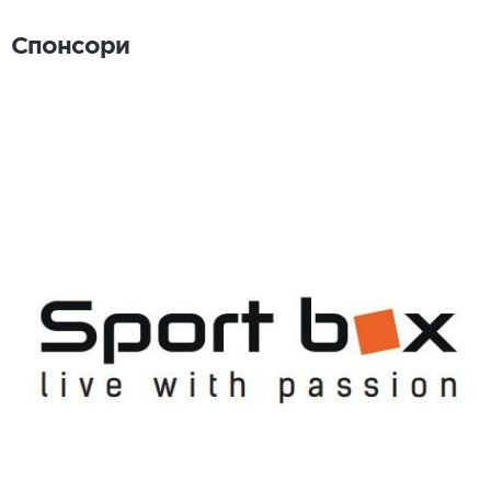
Спонсори
Спонсори