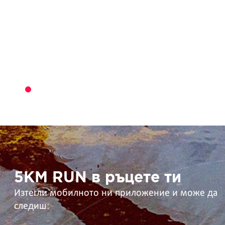
5KM
RUN
в
ръцете
ти
5KM RUN в ръцете ти
Изтегли мобилното ни приложение и може да
следиш: