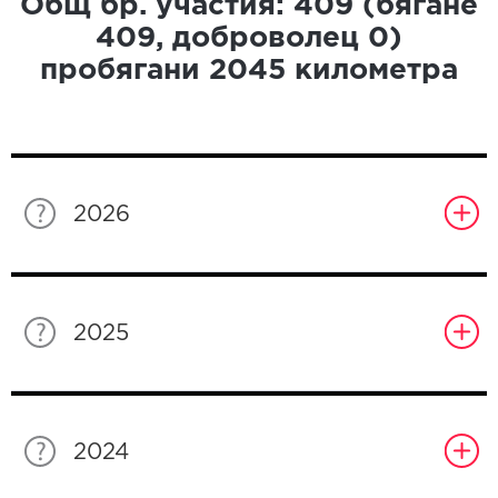
Общ бр. участия:
409
(бягане
409
, доброволец
0
)
пробягани
2045
километра
2026
2025
2024