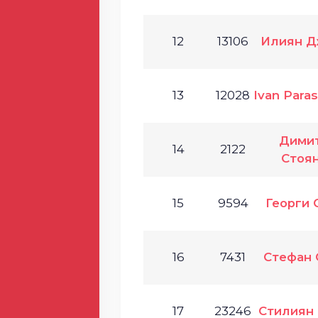
12
13106
Илиян Д
13
12028
Ivan Para
Дими
14
2122
Стоя
15
9594
Георги 
16
7431
Стефан 
17
23246
Стилиян