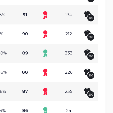
.5%
91
134
100
4%
90
212
200
49%
89
333
300
46%
88
226
200
16%
87
235
200
14%
86
24