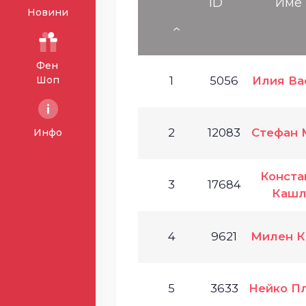
ID
Име
Новини
Фен
Шоп
1
5056
Илия Ва
2
12083
Стефан 
Инфо
Конста
3
17684
Кашл
4
9621
Милен К
5
3633
Нейко П