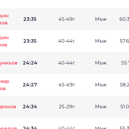
дин
23:35
45-49г.
Мъж
60.
лов
дин
23:35
40-44г.
Мъж
57.
ров
ункьов
24:24
40-44г.
Мъж
55
мир
24:27
45-49г.
Мъж
58.
ов
иряков
24:34
25-29г.
Мъж
51.
орадов
24:34
40-44г.
Мъж
55.