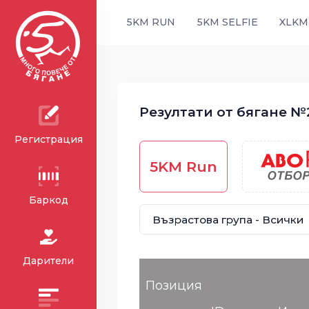
5KM RUN
5KM SELFIE
XLKM
Резултати от бягане №2
Регистрация
5KM Run
Баркод
Дарители
Позиция