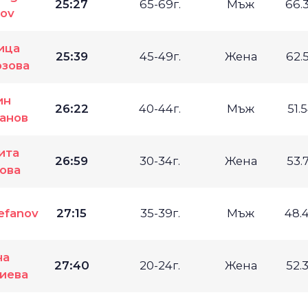
25:27
65-69г.
Мъж
66.
lov
ица
25:39
45-49г.
Жена
62.
озова
ин
26:22
40-44г.
Мъж
51.
анов
ита
26:59
30-34г.
Жена
53.
ова
efanov
27:15
35-39г.
Мъж
48.
на
27:40
20-24г.
Жена
52.
иева