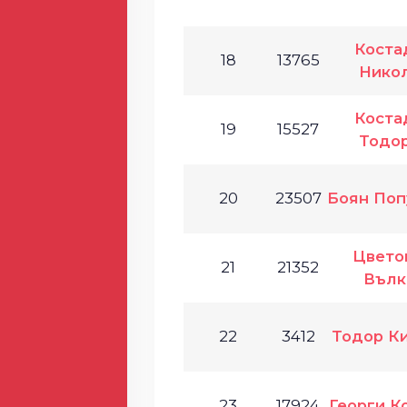
Коста
18
13765
Нико
Коста
19
15527
Тодо
20
23507
Боян Поп
Цвето
21
21352
Вълк
22
3412
Тодор К
23
17924
Георги К