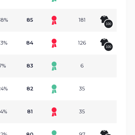
38%
85
181
100
63%
84
126
100
.7%
83
6
24%
82
35
04%
81
35
32%
80
97