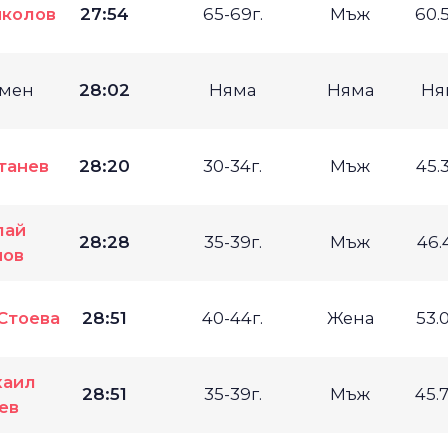
иколов
27:54
65-69г.
Мъж
60.
мен
28:02
Няма
Няма
Ня
танев
28:20
30-34г.
Мъж
45.
лай
28:28
35-39г.
Мъж
46.
нов
Стоева
28:51
40-44г.
Жена
53.
хаил
28:51
35-39г.
Мъж
45.
ев