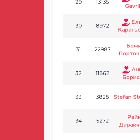
29
13135
Gavri
Ел
30
8972
Карагь
Бож
31
22987
Порточ
Ан
32
11862
Борис
33
3828
Stefan St
Рай
34
5272
Даракч