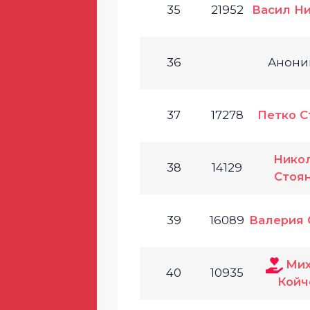
35
21952
Васил Н
36
Анони
37
17278
Петко С
Нико
38
14129
Стоя
39
16089
Валерия 
Ми
40
10935
Койч