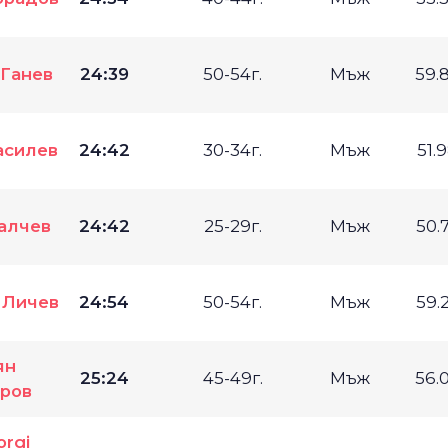
 Ганев
24:39
50-54г.
Мъж
59.
асилев
24:42
30-34г.
Мъж
51.
алчев
24:42
25-29г.
Мъж
50.
 Личев
24:54
50-54г.
Мъж
59.
ян
25:24
45-49г.
Мъж
56.
ров
orgi