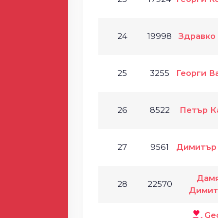
24
19998
Здравко
25
3255
Георги В
26
8522
Петър К
27
9561
Димитър
Дам
28
22570
Димит
Ge