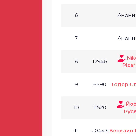
6
Анони
7
Анони
Nik
8
12946
Pisar
9
6590
Тодор С
Йо
10
11520
Рус
11
20443
Веселин 