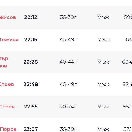
жисов
22:12
35-39г.
Мъж
59
shkevov
22:15
45-49г.
Мъж
6
тър
22:28
40-44г.
Мъж
60.
нов
Стоев
22:48
45-49г.
Мъж
62.
Стоев
22:55
20-24г.
Мъж
55.
 Гюров
23:07
35-39г.
Мъж
57.