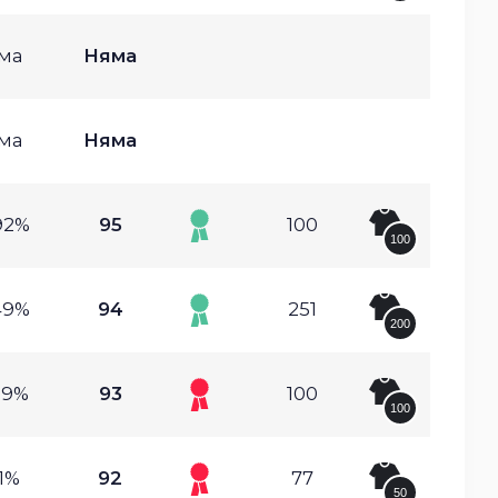
ма
Няма
ма
Няма
92%
95
100
100
49%
94
251
200
29%
93
100
100
.1%
92
77
50