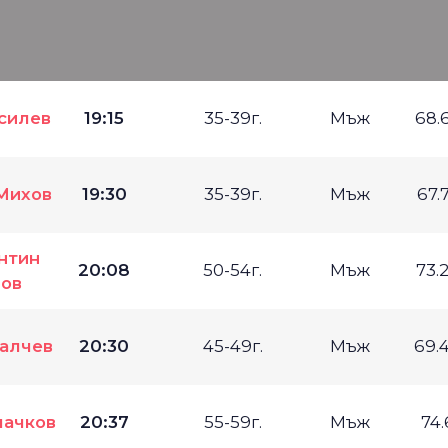
силев
19:15
35-39г.
Мъж
68.
Михов
19:30
35-39г.
Мъж
67.
нтин
20:08
50-54г.
Мъж
73.
ов
алчев
20:30
45-49г.
Мъж
69.
лачков
20:37
55-59г.
Мъж
74