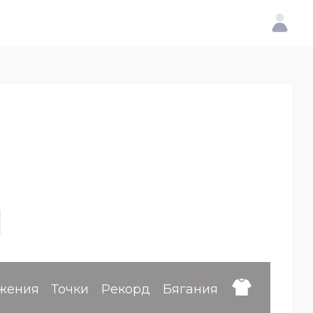
жения
Точки
Рекорд
Бягания