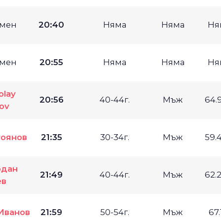
мен
20:40
Няма
Няма
Ня
мен
20:55
Няма
Няма
Ня
olay
20:56
40-44г.
Мъж
64.
ov
тоянов
21:35
30-34г.
Мъж
59.
рдан
21:49
40-44г.
Мъж
62.
ев
Иванов
21:59
50-54г.
Мъж
67