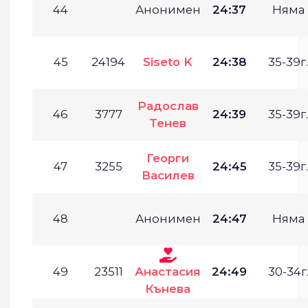
44
Анонимен
24:37
Няма
45
24194
Siseto K
24:38
35-39г.
Радослав
46
3777
24:39
35-39г.
Тенев
Георги
47
3255
24:45
35-39г.
Василев
48
Анонимен
24:47
Няма
49
23511
Анастасия
24:49
30-34г
Кънева