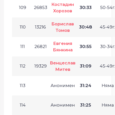
Костадин
109
26853
30:33
50-54г
Хорозов
Борислав
110
13216
30:48
45-49г
Томов
Евгения
111
26821
30:55
30-34г
Бянкина
Венцеслав
112
19329
31:09
45-49г
Митев
113
Анонимен
31:24
Няма
114
Анонимен
31:25
Няма