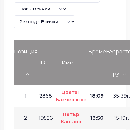
Позиция
Време
Възраст
ID
Име
група
Цветан
1
2868
18:09
35-39г.
Бахчеванов
Петър
2
19526
18:50
15-19г.
Кашлов