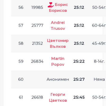
Борис
56
19985
25:12
50-54г
Борисов
Andrei
57
25777
25:12
60-64г
Trusov
Цветомир
58
21352
25:12
45-49г
Вълков
Martin
59
26834
25:22
8-14г.
Popov
60
Анонимен
25:27
Няма
Георги
61
26618
25:45
50-54г
Цветков