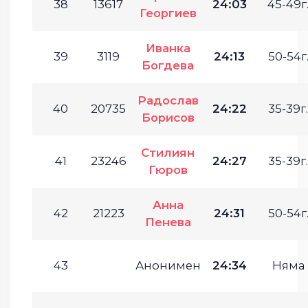
38
13617
24:03
45-49г
Георгиев
Иванка
39
3119
24:13
50-54г
Богдева
Радослав
40
20735
24:22
35-39г.
Борисов
Стилиян
41
23246
24:27
35-39г.
Гюров
Анна
42
21223
24:31
50-54г
Пенева
43
Анонимен
24:34
Няма