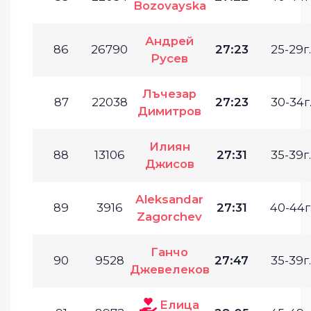
Bozovayska
Андрей
86
26790
27:23
25-29г.
Русев
Лъчезар
87
22038
27:23
30-34г
Димитров
Илиян
88
13106
27:31
35-39г.
Джисов
Aleksandar
89
3916
27:31
40-44г
Zagorchev
Ганчо
90
9528
27:47
35-39г.
Джевелеков
Елица