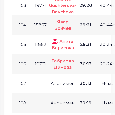
103
19771
Gushterova-
29:20
40-44г
Boycheva
Явор
104
15867
29:21
40-44г
Бойчев
Анита
105
11862
29:31
30-34г
Борисова
Габриела
106
10721
30:13
20-24г
Димова
107
Анонимен
30:13
Няма
108
Анонимен
30:19
Няма