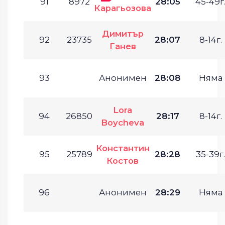
91
8972
28:05
45-49г
Карагьозова
Димитър
92
23735
28:07
8-14г.
Ганев
93
Анонимен
28:08
Няма
Lora
94
26850
28:17
8-14г.
Boycheva
Константин
95
25789
28:28
35-39г.
Костов
96
Анонимен
28:29
Няма