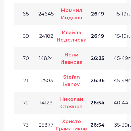
Момчил
68
24645
26:19
15-19г.
Инджов
Ивайла
69
24182
26:19
15-19г.
Неделчева
Нели
70
14824
26:35
45-49г
Иванова
Stefan
71
12503
26:36
45-49г
Ivanov
Николай
72
14129
26:54
40-44г
Стоянов
Христо
73
25877
26:54
35-39г.
Граматиков