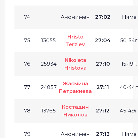
74
Анонимен
27:02
Няма
Hristo
75
13055
27:04
50-54г
Terziev
Nikoleta
76
25934
27:10
15-19г.
Hristova
Жасмина
77
24857
27:11
40-44г
Петракиева
Костадин
78
13765
27:12
45-49г
Николов
79
Анонимен
27:13
Няма