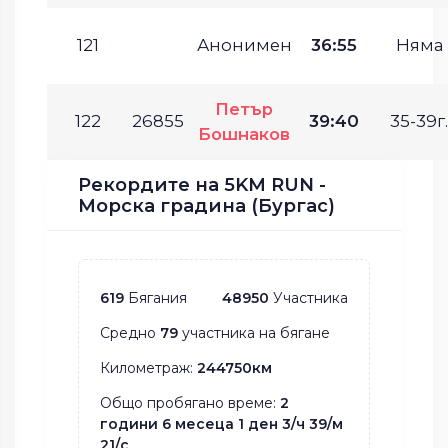
121
Анонимен
36:55
Няма
Петър
122
26855
39:40
35-39г.
Бошнаков
Рекордите на 5KM RUN -
Морска градина (Бургас)
619
Бягания
48950
Участника
Средно
79
участника на бягане
Километраж:
244750км
Общо пробягано време:
2
години 6 месеца 1 ден 3/ч 39/м
21/с