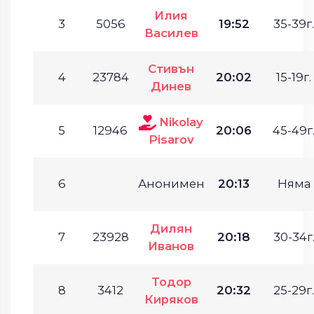
Илия
3
5056
19:52
35-39г.
Василев
Стивън
4
23784
20:02
15-19г.
Динев
Nikolay
5
12946
20:06
45-49г
Pisarov
6
Анонимен
20:13
Няма
Дилян
7
23928
20:18
30-34г
Иванов
Тодор
8
3412
20:32
25-29г.
Киряков