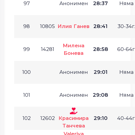
97
Анонимен
28:37
Няма
98
10805
Илия Ганев
28:41
30-34г
Милена
99
14281
28:58
60-64г
Бонева
100
Анонимен
29:01
Няма
101
Анонимен
29:08
Няма
102
12602
Красимира
29:10
40-44г
Танчева
Valeriya