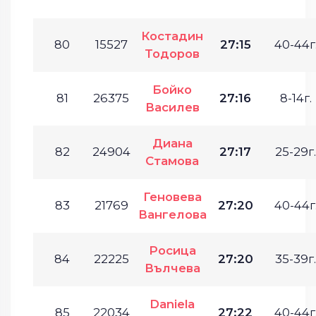
Костадин
80
15527
27:15
40-44г
Тодоров
Бойко
81
26375
27:16
8-14г.
Василев
Диана
82
24904
27:17
25-29г.
Стамова
Геновева
83
21769
27:20
40-44г
Вангелова
Росица
84
22225
27:20
35-39г.
Вълчева
Daniela
85
22034
27:22
40-44г