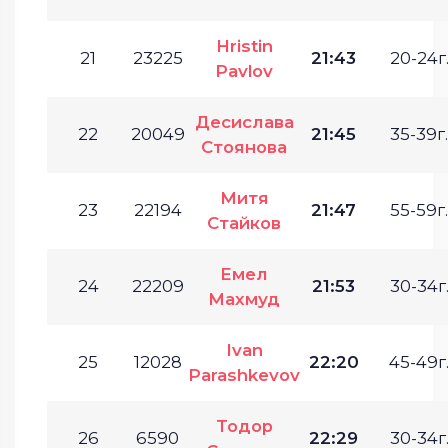
Hristin
21
23225
21:43
20-24г
Pavlov
Десислава
22
20049
21:45
35-39г.
Стоянова
Митя
23
22194
21:47
55-59г.
Стайков
Емел
24
22209
21:53
30-34г
Махмуд
Ivan
25
12028
22:20
45-49г
Parashkevov
Тодор
26
6590
22:29
30-34г