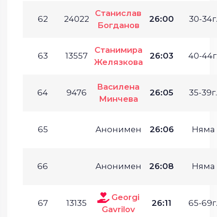
Станислав
62
24022
26:00
30-34г
Богданов
Станимира
63
13557
26:03
40-44г
Желязкова
Василена
64
9476
26:05
35-39г.
Минчева
65
Анонимен
26:06
Няма
66
Анонимен
26:08
Няма
Georgi
67
13135
26:11
65-69г
Gavrilov