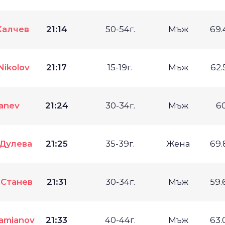
Калчев
21:14
50-54г.
Мъж
69.
Nikolov
21:17
15-19г.
Мъж
62.
Tanev
21:24
30-34г.
Мъж
6
Дулева
21:25
35-39г.
Жена
69.
 Станев
21:31
30-34г.
Мъж
59.
damianov
21:33
40-44г.
Мъж
63.