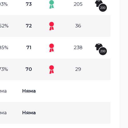
03%
73
205
200
62%
72
36
85%
71
238
200
73%
70
29
ма
Няма
ма
Няма