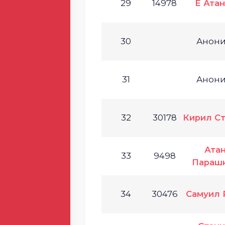
29
14978
Е Ата
30
Анон
31
Анон
32
30178
Кирил С
Ата
33
9498
Параш
34
30476
Самуил 