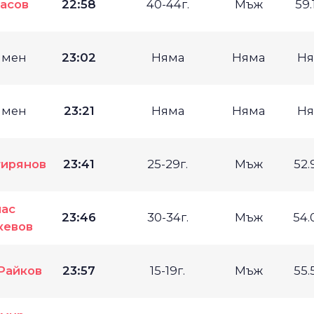
насов
22:58
40-44г.
Мъж
59.
имен
23:02
Няма
Няма
Ня
имен
23:21
Няма
Няма
Ня
тирянов
23:41
25-29г.
Мъж
52.
нас
23:46
30-34г.
Мъж
54.
кевов
Райков
23:57
15-19г.
Мъж
55.