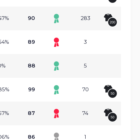
47%
90
283
200
54%
89
3
0%
88
5
85%
99
70
50
67%
87
74
50
06%
86
1