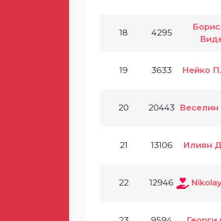
Борис
18
4295
Вид
19
3633
Нейко П
20
20443
Веселин
21
13106
Илиян 
22
12946
Nikola
23
9594
Георги