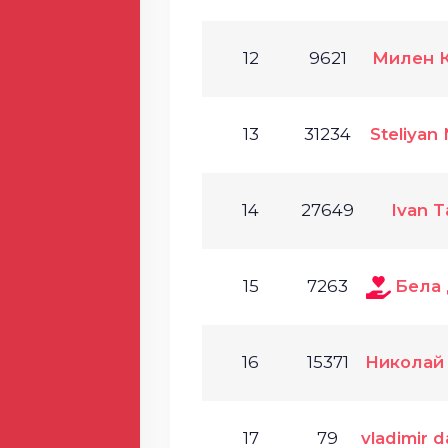
12
9621
Милен 
13
31234
Steliyan 
14
27649
Ivan 
15
7263
Бела 
16
15371
Николай
17
79
vladimir 