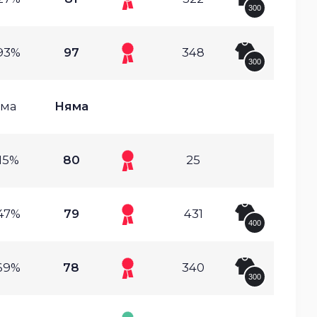
300
93%
97
348
300
ма
Няма
15%
80
25
47%
79
431
400
69%
78
340
300