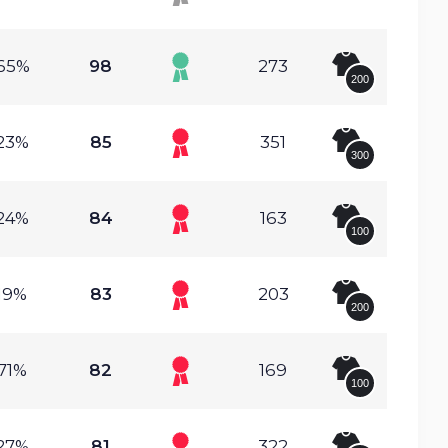
65%
98
273
200
23%
85
351
300
24%
84
163
100
19%
83
203
200
71%
82
169
100
27%
81
322