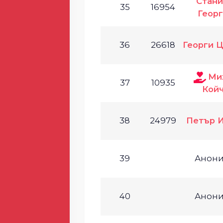
Стан
35
16954
Геор
36
26618
Георги 
Ми
37
10935
Кой
38
24979
Петър 
39
Анон
40
Анон