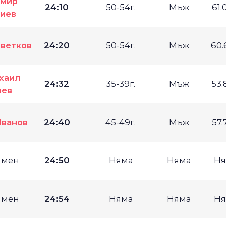
имир
24:10
50-54г.
Мъж
61.
гиев
Цветков
24:20
50-54г.
Мъж
60.
хаил
24:32
35-39г.
Мъж
53.
чев
Иванов
24:40
45-49г.
Мъж
57.
имен
24:50
Няма
Няма
Ня
имен
24:54
Няма
Няма
Ня