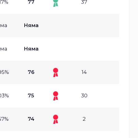
17%
77
37
ма
Няма
ма
Няма
95%
76
14
03%
75
30
57%
74
2