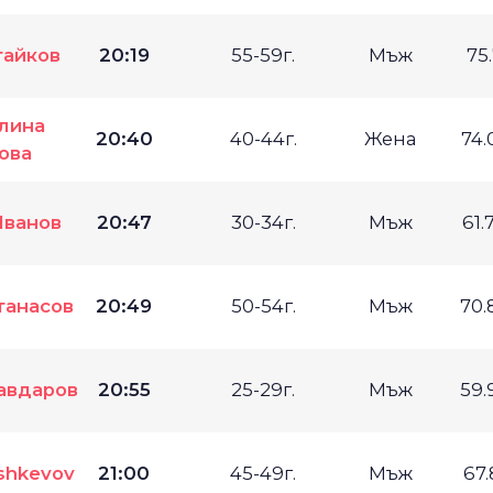
тайков
20:19
55-59г.
Мъж
75
лина
20:40
40-44г.
Жена
74.
ова
Иванов
20:47
30-34г.
Мъж
61.
танасов
20:49
50-54г.
Мъж
70.
авдаров
20:55
25-29г.
Мъж
59.
ashkevov
21:00
45-49г.
Мъж
67.