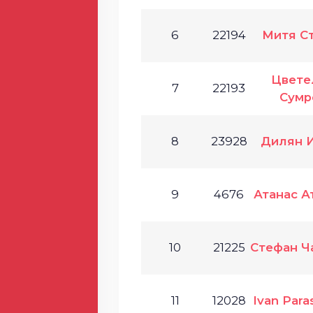
6
22194
Митя С
Цвете
7
22193
Сумр
8
23928
Дилян 
9
4676
Атанас А
10
21225
Стефан Ч
11
12028
Ivan Par