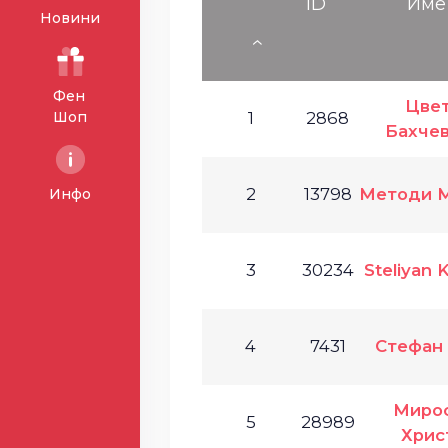
ID
Име
Новини
Фен
Цве
Шоп
1
2868
Бахче
2
13798
Методи 
Инфо
3
30234
Steliyan 
4
7431
Стефан
Миро
5
28989
Хрис