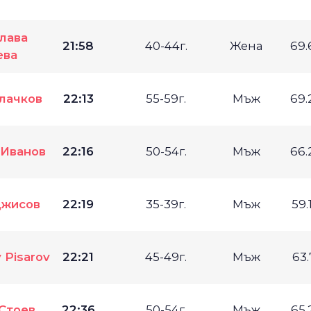
лава
21:58
40-44г.
Жена
69.
ева
лачков
22:13
55-59г.
Мъж
69.
 Иванов
22:16
50-54г.
Мъж
66.
Джисов
22:19
35-39г.
Мъж
59.
y Pisarov
22:21
45-49г.
Мъж
63.
 Стоев
22:36
50-54г.
Мъж
65.