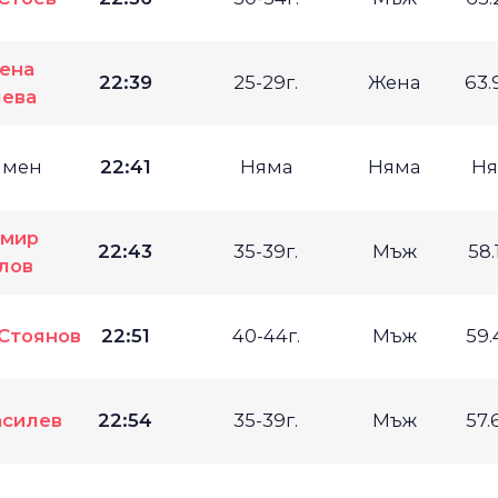
ена
22:39
25-29г.
Жена
63.
чева
имен
22:41
Няма
Няма
Ня
имир
22:43
35-39г.
Мъж
58.
лов
Стоянов
22:51
40-44г.
Мъж
59.
асилев
22:54
35-39г.
Мъж
57.