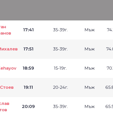
тан
17:41
35-39г.
Мъж
74
ванов
Михалев
17:51
35-39г.
Мъж
74.
Kehayov
18:59
15-19г.
Мъж
70.
 Стоев
19:11
20-24г.
Мъж
65.
слав
20:09
35-39г.
Мъж
65.
тов