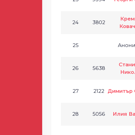
Крем
24
3802
Кова
25
Анон
Стан
26
5638
Нико
27
2122
Димитър 
28
5056
Илия В