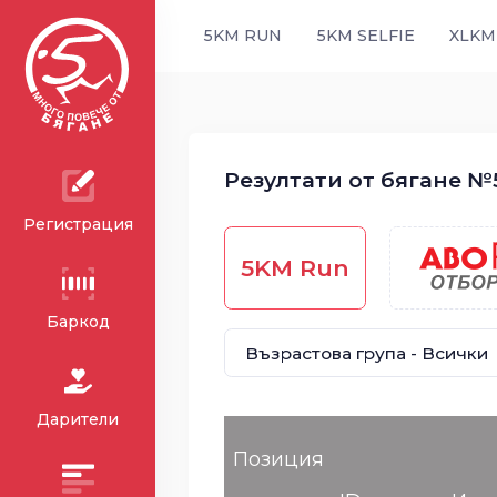
5KM RUN
5KM SELFIE
XLKM
Резултати от бягане №5
Регистрация
5KM Run
Баркод
Дарители
Позиция