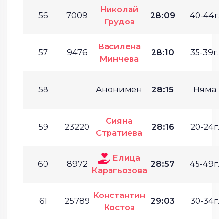
Николай
56
7009
28:09
40-44г
Грудов
Василена
57
9476
28:10
35-39г.
Минчева
58
Анонимен
28:15
Няма
Сияна
59
23220
28:16
20-24г.
Стратиева
Елица
60
8972
28:57
45-49г.
Карагьозова
Константин
61
25789
29:03
30-34г.
Костов