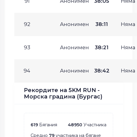
91
Анонимен
38:05
Няма
92
Анонимен
38:11
Няма
93
Анонимен
38:21
Няма
94
Анонимен
38:42
Няма
Рекордите на 5KM RUN -
Морска градина (Бургас)
619
Бягания
48950
Участника
Средно
79
участника на бягане