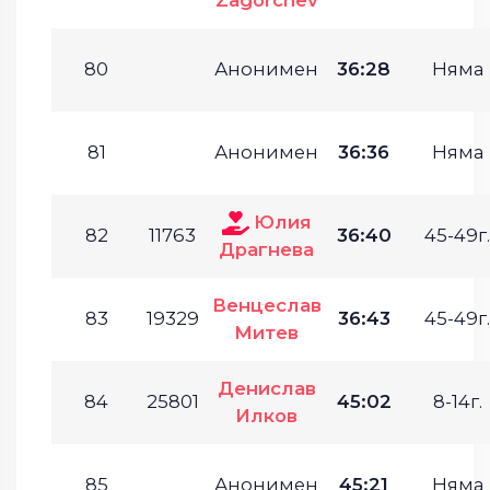
80
Анонимен
36:28
Няма
81
Анонимен
36:36
Няма
Юлия
82
11763
36:40
45-49г.
Драгнева
Венцеслав
83
19329
36:43
45-49г.
Митев
Денислав
84
25801
45:02
8-14г.
Илков
85
Анонимен
45:21
Няма