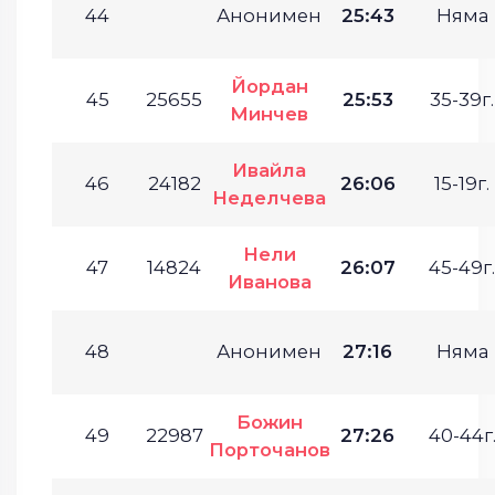
44
Анонимен
25:43
Няма
Йордан
45
25655
25:53
35-39г.
Минчев
Ивайла
46
24182
26:06
15-19г.
Неделчева
Нели
47
14824
26:07
45-49г.
Иванова
48
Анонимен
27:16
Няма
Божин
49
22987
27:26
40-44г
Порточанов