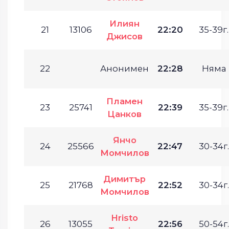
Илиян
21
13106
22:20
35-39г.
Джисов
22
Анонимен
22:28
Няма
Пламен
23
25741
22:39
35-39г.
Цанков
Янчо
24
25566
22:47
30-34г.
Момчилов
Димитър
25
21768
22:52
30-34г.
Момчилов
Hristo
26
13055
22:56
50-54г.