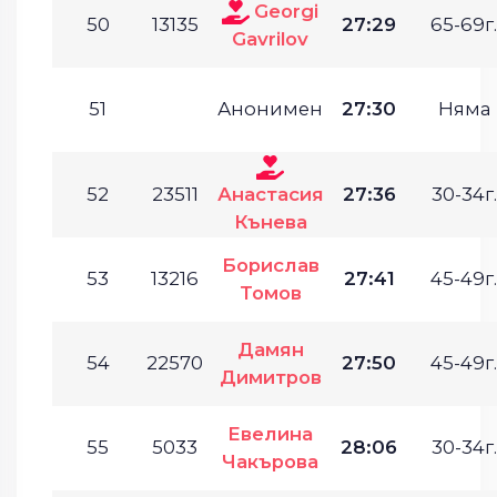
Georgi
50
13135
27:29
65-69г.
Gavrilov
51
Анонимен
27:30
Няма
52
23511
Анастасия
27:36
30-34г.
Кънева
Борислав
53
13216
27:41
45-49г.
Томов
Дамян
54
22570
27:50
45-49г.
Димитров
Евелина
55
5033
28:06
30-34г.
Чакърова