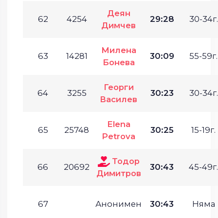
Деян
62
4254
29:28
30-34г.
Димчев
Милена
63
14281
30:09
55-59г.
Бонева
Георги
64
3255
30:23
30-34г.
Василев
Elena
65
25748
30:25
15-19г.
Petrova
Тодор
66
20692
30:43
45-49г.
Димитров
67
Анонимен
30:43
Няма