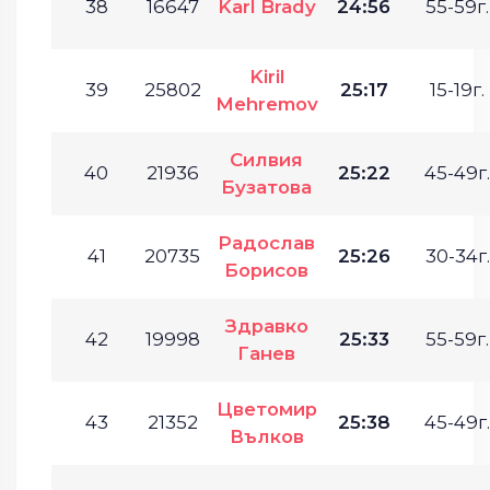
38
16647
Karl Brady
24:56
55-59г.
Kiril
39
25802
25:17
15-19г.
Mehremov
Силвия
40
21936
25:22
45-49г.
Бузатова
Радослав
41
20735
25:26
30-34г.
Борисов
Здравко
42
19998
25:33
55-59г.
Ганев
Цветомир
43
21352
25:38
45-49г.
Вълков