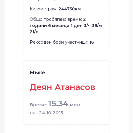
Километраж:
244750км
Общо пробягано време:
2
години 6 месеца 1 ден 3/ч 39/м
21/с
Рекорден брой участници:
161
Мъже
Деян Атанасов
15.34
Време:
мин.
на :
24.10.2015