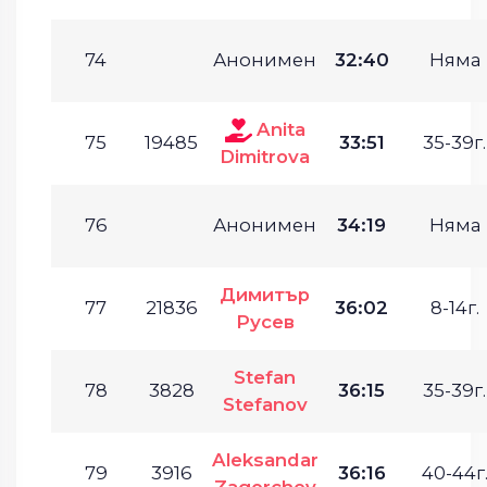
74
Анонимен
32:40
Няма
Anita
75
19485
33:51
35-39г.
Dimitrova
76
Анонимен
34:19
Няма
Димитър
77
21836
36:02
8-14г.
Русев
Stefan
78
3828
36:15
35-39г.
Stefanov
Aleksandar
79
3916
36:16
40-44г
Zagorchev