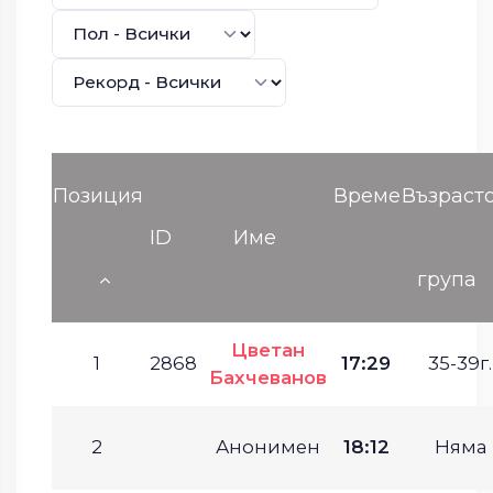
Позиция
Време
Възраст
ID
Име
група
Цветан
1
2868
17:29
35-39г.
Бахчеванов
2
Анонимен
18:12
Няма