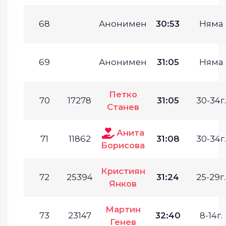
68
Анонимен
30:53
Няма
69
Анонимен
31:05
Няма
Петко
70
17278
31:05
30-34г.
Станев
Анита
71
11862
31:08
30-34г.
Борисова
Кристиян
72
25394
31:24
25-29г.
Янков
Мартин
73
23147
32:40
8-14г.
Генев