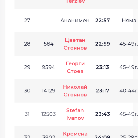
Terziev
27
Анонимен
22:57
Няма
Цветан
28
584
22:59
45-49г.
Стоянов
Георги
29
9594
23:13
45-49г.
Стоев
Николай
30
14129
23:17
40-44г
Стоянов
Stefan
31
12503
23:43
45-49г.
Ivanov
Кремена
32
3802
24:09
25-29г.