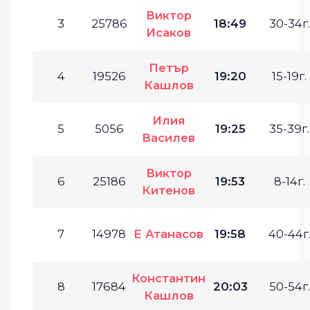
Виктор
3
25786
18:49
30-34г.
Исаков
Петър
4
19526
19:20
15-19г.
Кашлов
Илия
5
5056
19:25
35-39г.
Василев
Виктор
6
25186
19:53
8-14г.
Китенов
7
14978
Е Атанасов
19:58
40-44г
Константин
8
17684
20:03
50-54г.
Кашлов