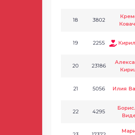
Крем
18
3802
Кова
19
2255
Кирил
Алекс
20
23186
Кири
21
5056
Илия В
Борис
22
4295
Вид
Мар
23
17372