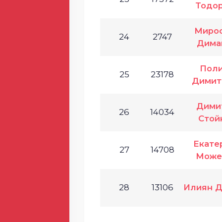
Тодо
Миро
24
2747
Дима
Пол
25
23178
Димит
Дими
26
14034
Стой
Екате
27
14708
Може
28
13106
Илиян 