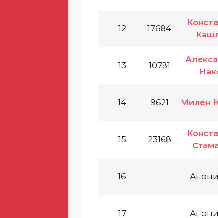
Конст
12
17684
Каш
Алекс
13
10781
Нак
14
9621
Милен 
Конст
15
23168
Стам
16
Анон
17
Анон