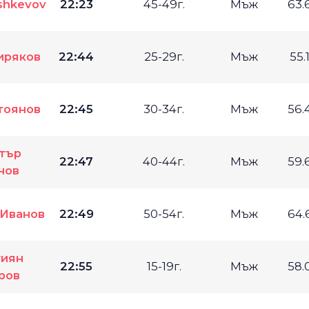
shkevov
22:23
45-49г.
Мъж
63.
иряков
22:44
25-29г.
Мъж
55.
тоянов
22:45
30-34г.
Мъж
56.
тър
22:47
40-44г.
Мъж
59.
нов
 Иванов
22:49
50-54г.
Мъж
64.
тиян
22:55
15-19г.
Мъж
58.
ров