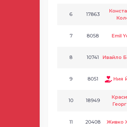
Конст
6
17863
Кол
7
8058
Emil Y
8
10741
Ивайло 
9
8051
Ния 
Крас
10
18949
Георг
11
20408
Живко 