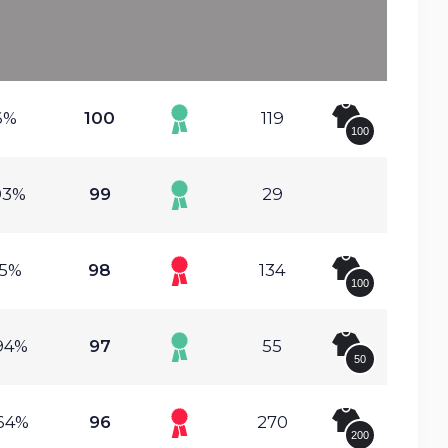
6%
100
119
100
93%
99
29
.5%
98
134
100
94%
97
55
50
64%
96
270
200