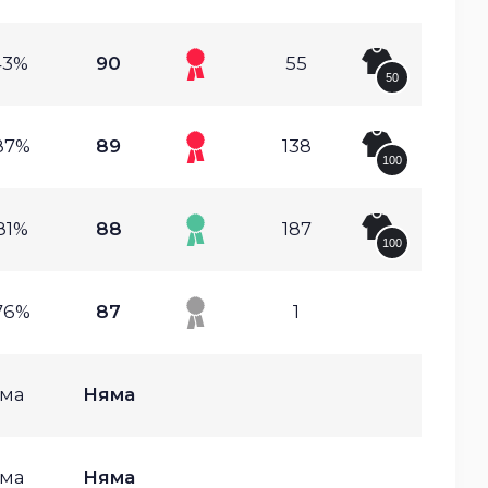
43%
90
55
50
87%
89
138
100
81%
88
187
100
76%
87
1
ма
Няма
ма
Няма