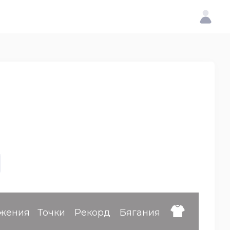
жения
Точки
Рекорд
Бягания