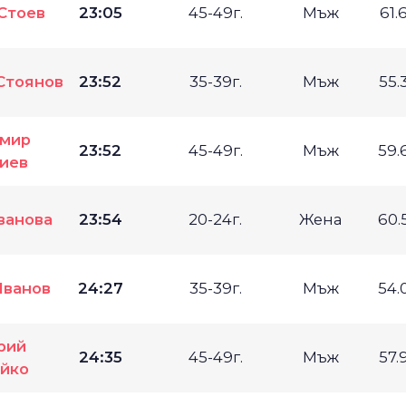
Стоев
23:05
45-49г.
Мъж
61.
Стоянов
23:52
35-39г.
Мъж
55.
имир
23:52
45-49г.
Мъж
59.
иев
ванова
23:54
20-24г.
Жена
60.
Иванов
24:27
35-39г.
Мъж
54.
рий
24:35
45-49г.
Мъж
57.
йко