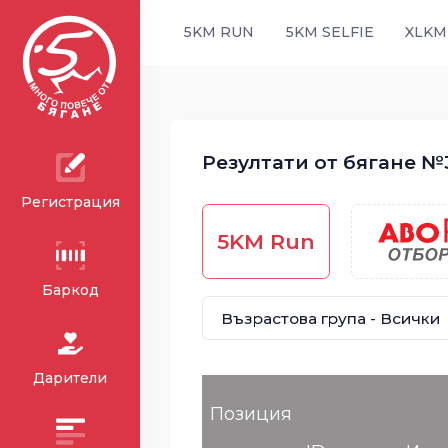
5KM RUN
5KM SELFIE
XLKM
Резултати от бягане №3
Регистрация
5KM Run
Баркод
Дарители
Позиция