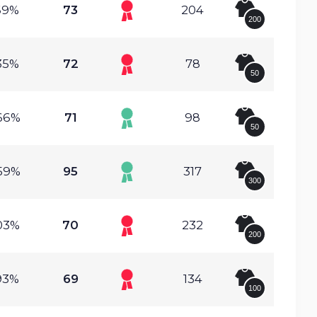
69%
73
204
200
35%
72
78
50
66%
71
98
50
59%
95
317
300
03%
70
232
200
93%
69
134
100