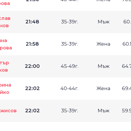
рова
слав
21:48
35-39г.
Мъж
60
нов
ина
21:58
35-39г.
Жена
60.
рова
тър
22:00
45-49г.
Мъж
64.
ков
рина
22:02
40-44г.
Жена
69.
йко
Джисов
22:02
35-39г.
Мъж
59.