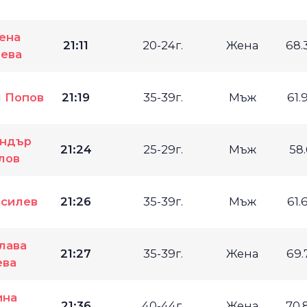
ена
21:11
20-24г.
Жена
68.
чева
 Попов
21:19
35-39г.
Мъж
61.
андър
21:24
25-29г.
Мъж
58
лов
асилев
21:26
35-39г.
Мъж
61.
лава
21:27
35-39г.
Жена
69.
ева
ина
21:36
40-44г.
Жена
70.