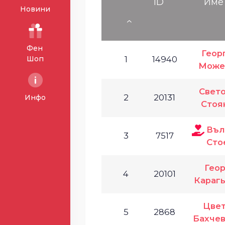
ID
Име
Новини
Фен
Геор
Шоп
1
14940
Може
Свето
2
20131
Инфо
Стоя
Въл
3
7517
Сто
Геор
4
20101
Карагь
Цве
5
2868
Бахче