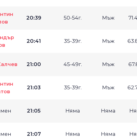
антин
20:39
50-54г.
Мъж
71.
лов
андър
20:41
35-39г.
Мъж
63.
ов
Калчев
21:00
45-49г.
Мъж
67.
антин
21:03
35-39г.
Мъж
62.
атов
имен
21:05
Няма
Няма
Ня
имен
21:07
Няма
Няма
Ня