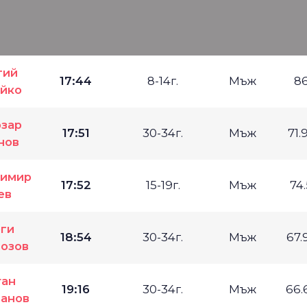
гий
17:44
8-14г.
Мъж
8
йко
зар
17:51
30-34г.
Мъж
71.
нов
имир
17:52
15-19г.
Мъж
74
ев
ги
18:54
30-34г.
Мъж
67.
озов
тан
19:16
30-34г.
Мъж
66.
ванов