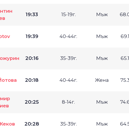
антин
19:33
15-19г.
Мъж
68.
ев
otov
19:39
40-44г.
Мъж
69.
Божурин
20:16
35-39г.
Мъж
65.
Йотова
20:18
40-44г.
Жена
75.
имир
20:25
8-14г.
Мъж
74.
иев
Жеков
20:28
35-39г.
Мъж
64.