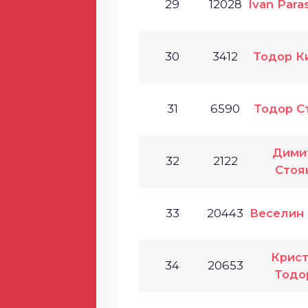
29
12028
Ivan Para
30
3412
Тодор К
31
6590
Тодор С
Дими
32
2122
Стоя
33
20443
Веселин
Крис
34
20653
Тодо