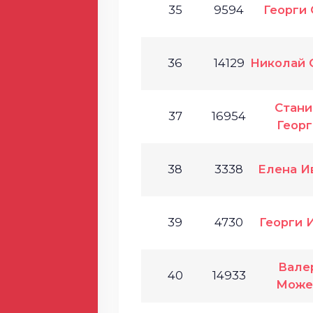
35
9594
Георги 
36
14129
Николай 
Стан
37
16954
Георг
38
3338
Елена И
39
4730
Георги 
Вале
40
14933
Може