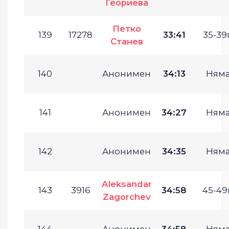
Геориева
Петко
139
17278
33:41
35-39г
Станев
140
Анонимен
34:13
Ням
141
Анонимен
34:27
Ням
142
Анонимен
34:35
Ням
Aleksandar
143
3916
34:58
45-49г
Zagorchev
144
Анонимен
34:58
Ням