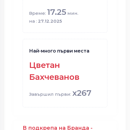
17.25
Време:
мин.
на :
27.12.2025
Най-много първи места
Цветан
Бахчеванов
x267
Завършил първи:
В подкрепа на Бранда -