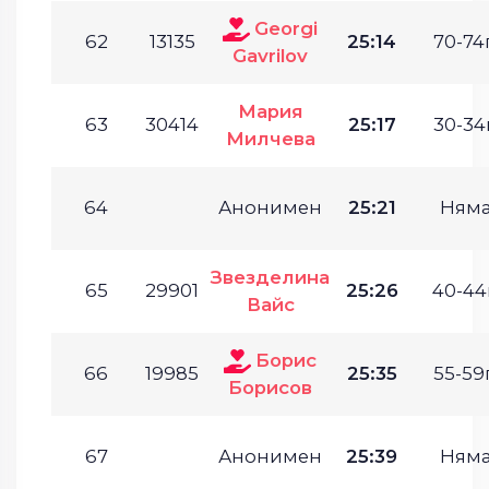
Georgi
62
13135
25:14
70-74г
Gavrilov
Мария
63
30414
25:17
30-34г
Милчева
64
Анонимен
25:21
Ням
Звезделина
65
29901
25:26
40-44г
Вайс
Борис
66
19985
25:35
55-59г
Борисов
67
Анонимен
25:39
Ням