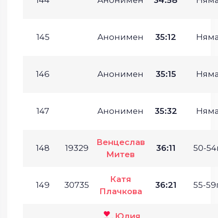
145
Анонимен
35:12
Ням
146
Анонимен
35:15
Ням
147
Анонимен
35:32
Ням
Венцеслав
148
19329
36:11
50-54г
Митев
Катя
149
30735
36:21
55-59г
Плачкова
Юлия