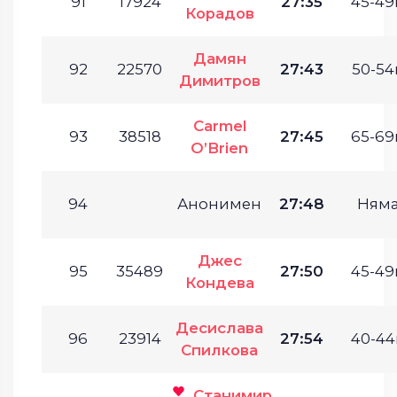
91
17924
27:35
45-49г
Корадов
Дамян
92
22570
27:43
50-54г
Димитров
Carmel
93
38518
27:45
65-69г
O’Brien
94
Анонимен
27:48
Ням
Джес
95
35489
27:50
45-49г
Кондева
Десислава
96
23914
27:54
40-44г
Спилкова
Станимир