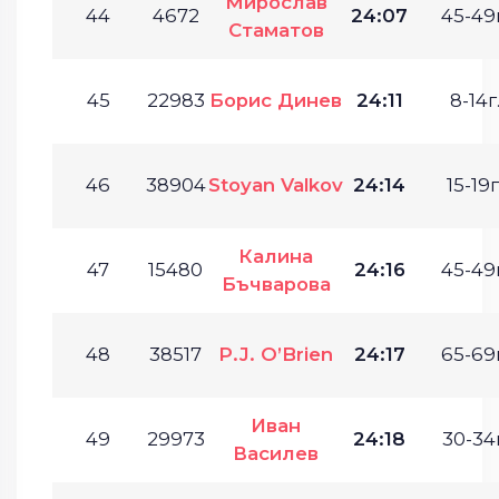
Мирослав
44
4672
24:07
45-49г
Стаматов
45
22983
Борис Динев
24:11
8-14г
46
38904
Stoyan Valkov
24:14
15-19г
Калина
47
15480
24:16
45-49г
Бъчварова
48
38517
P.J. O’Brien
24:17
65-69г
Иван
49
29973
24:18
30-34г
Василев