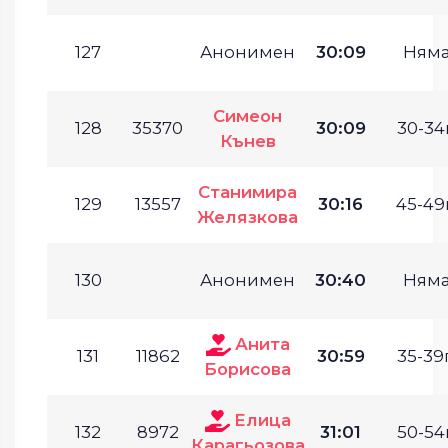
127
Анонимен
30:09
Ням
Симеон
128
35370
30:09
30-34г
Кънев
Станимира
129
13557
30:16
45-49г
Желязкова
130
Анонимен
30:40
Ням
Анита
131
11862
30:59
35-39г
Борисова
Елица
132
8972
31:01
50-54г
Карагьозова