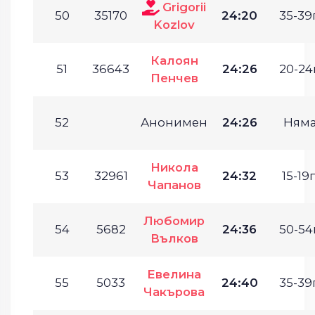
Grigorii
50
35170
24:20
35-39г
Kozlov
Калоян
51
36643
24:26
20-24г
Пенчев
52
Анонимен
24:26
Ням
Никола
53
32961
24:32
15-19г
Чапанов
Любомир
54
5682
24:36
50-54г
Вълков
Евелина
55
5033
24:40
35-39г
Чакърова