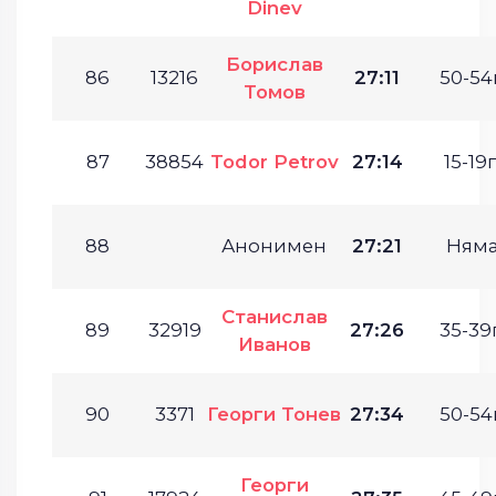
Dinev
Борислав
86
13216
27:11
50-54г
Томов
87
38854
Todor Petrov
27:14
15-19г
88
Анонимен
27:21
Ням
Станислав
89
32919
27:26
35-39г
Иванов
90
3371
Георги Тонев
27:34
50-54г
Георги