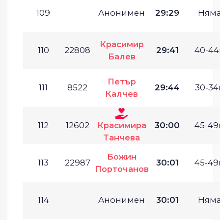
109
Анонимен
29:29
Ням
Красимир
110
22808
29:41
40-44г
Балев
Петър
111
8522
29:44
30-34г
Калчев
112
12602
Красимира
30:00
45-49г
Танчева
Божин
113
22987
30:01
45-49г
Порточанов
114
Анонимен
30:01
Ням