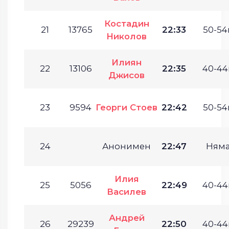
Костадин
21
13765
22:33
50-54г
Николов
Илиян
22
13106
22:35
40-44г
Джисов
23
9594
Георги Стоев
22:42
50-54г
24
Анонимен
22:47
Ням
Илия
25
5056
22:49
40-44г
Василев
Андрей
26
29239
22:50
40-44г