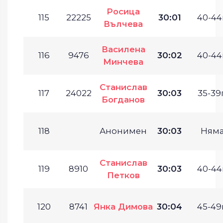
Росица
115
22225
30:01
40-44г
Вълчева
Василена
116
9476
30:02
40-44г
Минчева
Станислав
117
24022
30:03
35-39г
Богданов
118
Анонимен
30:03
Ням
Станислав
119
8910
30:03
40-44г
Петков
120
8741
Янка Димова
30:04
45-49г