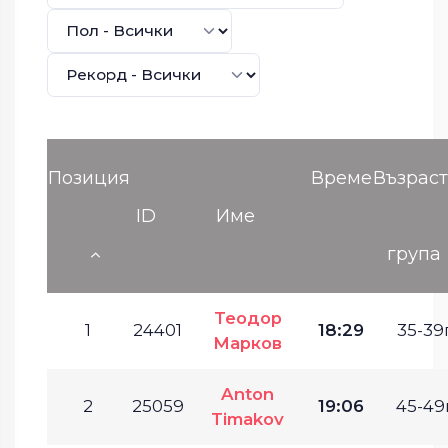
Позиция
Време
Възрас
ID
Име
група
Теодор
1
24401
18:29
35-39г
Марков
Anton
2
25059
19:06
45-49г
Timakov