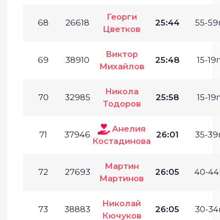
Георги
68
26618
25:44
55-59г
Цветков
Виктор
69
38910
25:48
15-19г
Михайлов
Никола
70
32985
25:58
15-19г
Тодоров
Анелия
71
37946
26:01
35-39г
Костадинова
Мартин
72
27693
26:05
40-44г
Мартинов
Николай
73
38883
26:05
30-34г
Кючуков