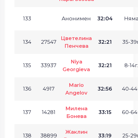
133
Анонимен
32:04
Ням
Цветелина
134
27547
32:21
35-39г
Пенчева
Niya
135
33937
32:21
8-14г
Georgieva
Mario
136
4917
32:56
40-44г
Angelov
Милена
137
14281
33:15
60-64г
Бонева
Жаклин
138
38899
33:19
25-29г