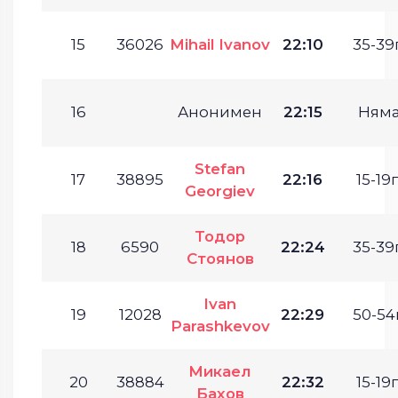
15
36026
Mihail Ivanov
22:10
35-39г
16
Анонимен
22:15
Ням
Stefan
17
38895
22:16
15-19г
Georgiev
Тодор
18
6590
22:24
35-39г
Стоянов
Ivan
19
12028
22:29
50-54г
Parashkevov
Микаел
20
38884
22:32
15-19г
Бахов