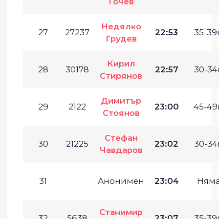
Гочев
Недялко
27
27237
22:53
35-39г
Грудев
Кирил
28
30178
22:57
30-34г
Стирянов
Димитър
29
2122
23:00
45-49г
Стоянов
Стефан
30
21225
23:02
30-34г
Чавдаров
31
Анонимен
23:04
Ням
Станимир
32
5638
23:07
35-39г