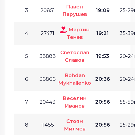
Павел
3
20851
19:09
25-29г
Парушев
Мартин
4
27471
19:21
35-39г
Тенев
Светослав
5
38888
19:53
20-24г
Славов
Bohdan
6
36866
20:36
20-24г
Mykhailenko
Веселин
7
20443
20:56
55-59г
Иванов
Стоян
8
11455
20:56
25-29г
Милчев