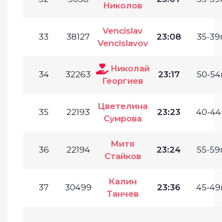
Николов
Vencislav
33
38127
23:08
35-39г
Vencislavov
Николай
34
32263
23:17
50-54г
Георгиев
Цветелина
35
22193
23:23
40-44г
Сумрова
Митя
36
22194
23:24
55-59г
Стайков
Калин
37
30499
23:36
45-49г
Танчев