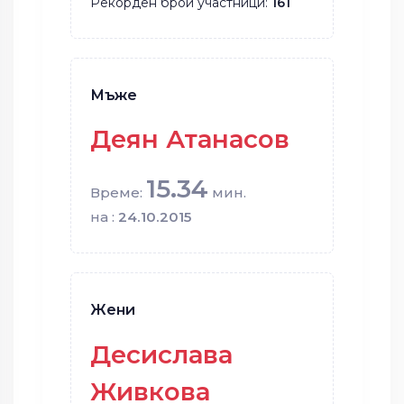
Рекорден брой участници:
161
Мъже
Деян Атанасов
15.34
Време:
мин.
на :
24.10.2015
Жени
Десислава
Живкова