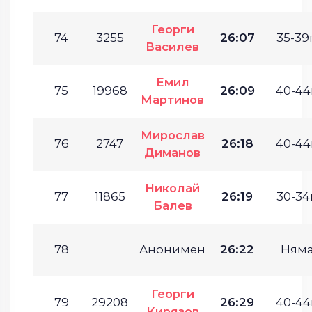
Георги
74
3255
26:07
35-39г
Василев
Емил
75
19968
26:09
40-44г
Мартинов
Мирослав
76
2747
26:18
40-44г
Диманов
Николай
77
11865
26:19
30-34г
Балев
78
Анонимен
26:22
Ням
Георги
79
29208
26:29
40-44г
Кирязов