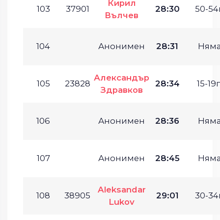
Кирил
103
37901
28:30
50-54г
Вълчев
104
Анонимен
28:31
Ням
Александър
105
23828
28:34
15-19г
Здравков
106
Анонимен
28:36
Ням
107
Анонимен
28:45
Ням
Aleksandar
108
38905
29:01
30-34г
Lukov