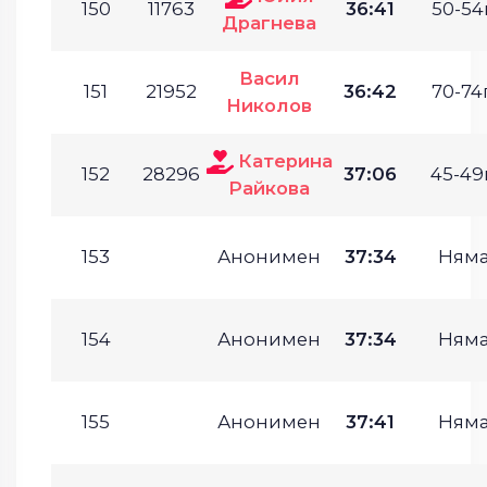
150
11763
36:41
50-54г
Драгнева
Васил
151
21952
36:42
70-74г
Николов
Катерина
152
28296
37:06
45-49г
Райкова
153
Анонимен
37:34
Ням
154
Анонимен
37:34
Ням
155
Анонимен
37:41
Ням