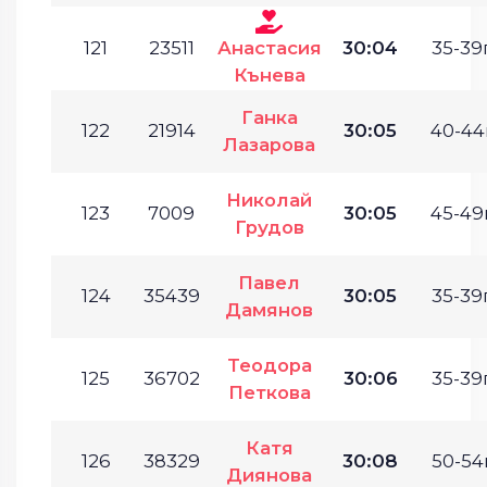
121
23511
Анастасия
30:04
35-39г
Кънева
Ганка
122
21914
30:05
40-44г
Лазарова
Николай
123
7009
30:05
45-49г
Грудов
Павел
124
35439
30:05
35-39г
Дамянов
Теодора
125
36702
30:06
35-39г
Петкова
Катя
126
38329
30:08
50-54г
Диянова