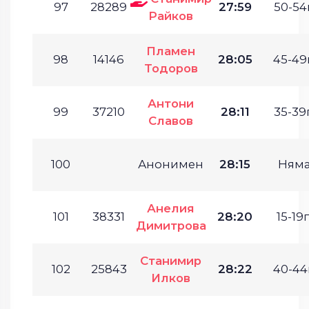
97
28289
27:59
50-54г
Райков
Пламен
98
14146
28:05
45-49г
Тодоров
Антони
99
37210
28:11
35-39г
Славов
100
Анонимен
28:15
Ням
Анелия
101
38331
28:20
15-19г
Димитрова
Станимир
102
25843
28:22
40-44г
Илков