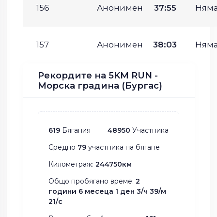
156
Анонимен
37:55
Ням
157
Анонимен
38:03
Ням
Рекордите на 5KM RUN -
Морска градина (Бургас)
619
Бягания
48950
Участника
Средно
79
участника на бягане
Километраж:
244750км
Общо пробягано време:
2
години 6 месеца 1 ден 3/ч 39/м
21/с