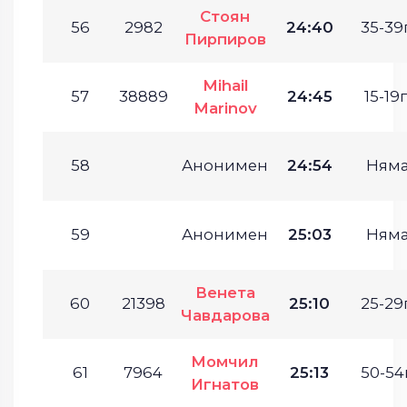
Стоян
56
2982
24:40
35-39г
Пирпиров
Mihail
57
38889
24:45
15-19г
Marinov
58
Анонимен
24:54
Ням
59
Анонимен
25:03
Ням
Венета
60
21398
25:10
25-29г
Чавдарова
Момчил
61
7964
25:13
50-54г
Игнатов