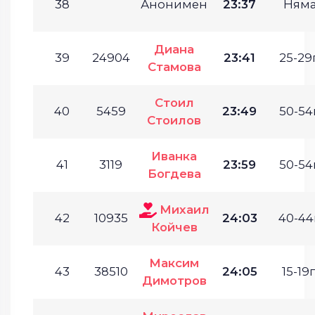
38
Анонимен
23:37
Ням
Диана
39
24904
23:41
25-29г
Стамова
Стоил
40
5459
23:49
50-54г
Стоилов
Иванка
41
3119
23:59
50-54г
Богдева
Михаил
42
10935
24:03
40-44г
Койчев
Максим
43
38510
24:05
15-19г
Димотров