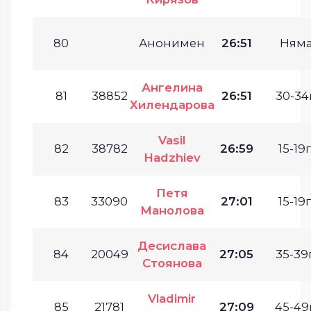
80
Анонимен
26:51
Ням
Ангелина
81
38852
26:51
30-34г
Хилендарова
Vasil
82
38782
26:59
15-19г
Hadzhiev
Петя
83
33090
27:01
15-19г
Манолова
Десислава
84
20049
27:05
35-39г
Стоянова
Vladimir
85
21781
27:09
45-49г