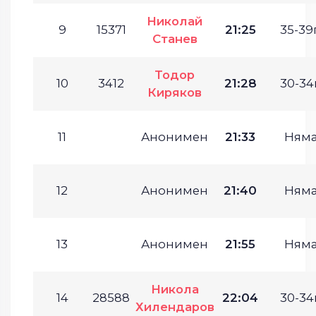
Николай
9
15371
21:25
35-39г
Станев
Тодор
10
3412
21:28
30-34г
Киряков
11
Анонимен
21:33
Ням
12
Анонимен
21:40
Ням
13
Анонимен
21:55
Ням
Никола
14
28588
22:04
30-34г
Хилендаров