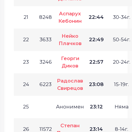
Аспарух
21
8248
22:44
30-34г.
Кебонин
Нейко
22
3633
22:49
50-54г.
Плачков
Георги
23
3246
22:57
20-24г.
Диков
Радослав
24
6223
23:08
15-19г.
Свирецов
25
Анонимен
23:12
Няма
Степан
26
11572
23:14
8-14г.