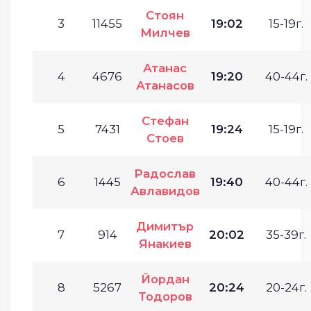
Стоян
3
11455
19:02
15-19г.
Милчев
Атанас
4
4676
19:20
40-44г.
Атанасов
Стефан
5
7431
19:24
15-19г.
Стоев
Радослав
6
1445
19:40
40-44г.
Авлавидов
Димитър
7
914
20:02
35-39г.
Янакиев
Йордан
8
5267
20:24
20-24г.
Тодоров