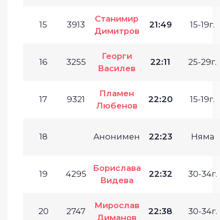
Станимир
15
3913
21:49
15-19г.
Димитров
Георги
16
3255
22:11
25-29г.
Василев
Пламен
17
9321
22:20
15-19г.
Любенов
18
Анонимен
22:23
Няма
Борислава
19
4295
22:32
30-34г.
Видева
Мирослав
20
2747
22:38
30-34г.
Диманов