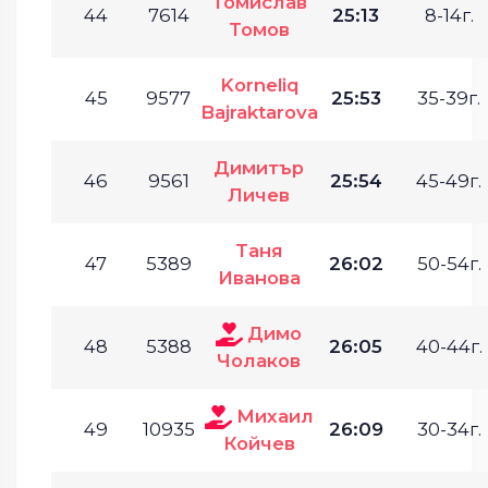
Томислав
44
7614
25:13
8-14г.
Томов
Korneliq
45
9577
25:53
35-39г.
Bajraktarova
Димитър
46
9561
25:54
45-49г.
Личев
Таня
47
5389
26:02
50-54г.
Иванова
Димо
48
5388
26:05
40-44г.
Чолаков
Михаил
49
10935
26:09
30-34г.
Койчев