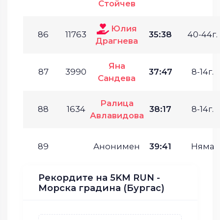
Стойчев
Юлия
86
11763
35:38
40-44г.
Драгнева
Яна
87
3990
37:47
8-14г.
Сандева
Ралица
88
1634
38:17
8-14г.
Авлавидова
89
Анонимен
39:41
Няма
Рекордите на 5KM RUN -
Морска градина (Бургас)