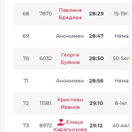
Павлина
68
7870
28:29
15-19г.
Брадева
69
Анонимен
28:47
Няма
Георги
70
6032
28:50
50-54г.
Буйнов
71
Анонимен
28:56
Няма
Кристиян
72
11581
29:10
8-14г.
Иванов
Елица
73
8972
29:12
40-44г.
Карагьозова