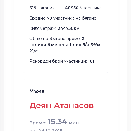
619
Бягания
48950
Участника
Средно
79
участника на бягане
Километраж:
244750км
Общо пробягано време:
2
години 6 месеца 1 ден 3/ч 39/м
21/с
Рекорден брой участници:
161
Мъже
Деян Атанасов
15.34
Време:
мин.
на :
24.10.2015