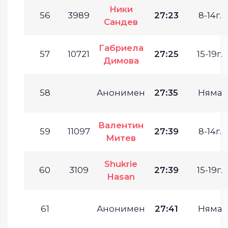
Ники
56
3989
27:23
8-14г.
Сандев
Габриела
57
10721
27:25
15-19г.
Димова
58
Анонимен
27:35
Няма
Валентин
59
11097
27:39
8-14г.
Митев
Shukrie
60
3109
27:39
15-19г.
Hasan
61
Анонимен
27:41
Няма