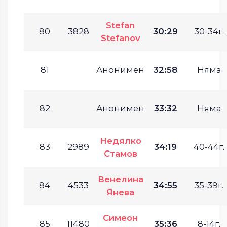
Stefan
80
3828
30:29
30-34г.
Stefanov
81
Анонимен
32:58
Няма
82
Анонимен
33:32
Няма
Недялко
83
2989
34:19
40-44г.
Стамов
Венелина
84
4533
34:55
35-39г.
Янева
Симеон
85
11480
35:36
8-14г.