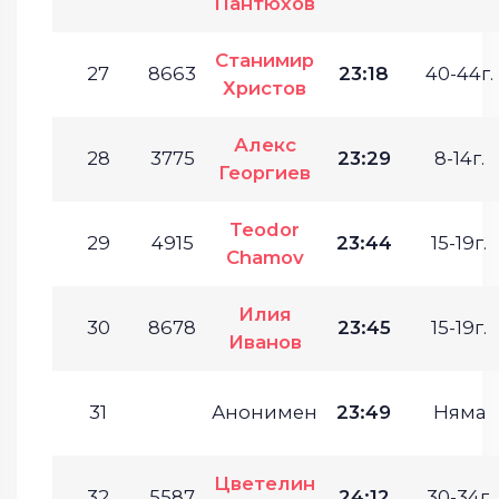
Пантюхов
Станимир
27
8663
23:18
40-44г.
Христов
Алекс
28
3775
23:29
8-14г.
Георгиев
Teodor
29
4915
23:44
15-19г.
Chamov
Илия
30
8678
23:45
15-19г.
Иванов
31
Анонимен
23:49
Няма
Цветелин
32
5587
24:12
30-34г.