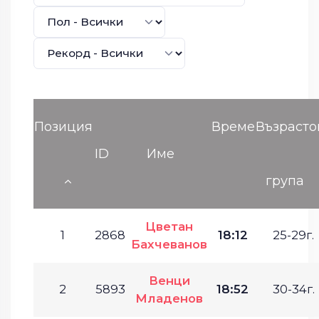
Позиция
Време
Възрасто
ID
Име
група
Цветан
1
2868
18:12
25-29г.
Бахчеванов
Венци
2
5893
18:52
30-34г.
Младенов