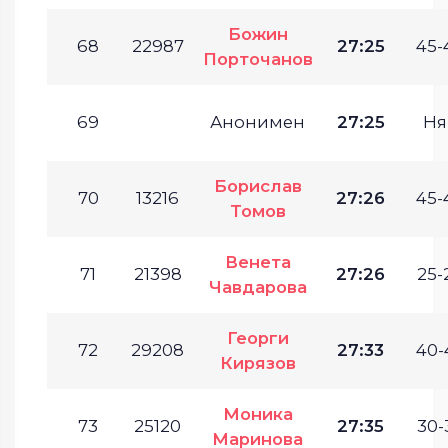
Божин
68
22987
27:25
45-
Порточанов
69
Анонимен
27:25
Ня
Борислав
70
13216
27:26
45-
Томов
Венета
71
21398
27:26
25-
Чавдарова
Георги
72
29208
27:33
40-
Кирязов
Моника
73
25120
27:35
30-
Маринова