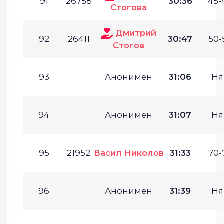
91
26758
30:36
45-
Стогова
Дмитрий
92
26411
30:47
50-
Стогов
93
Анонимен
31:06
Ня
94
Анонимен
31:07
Ня
95
21952
Васил Николов
31:33
70-
96
Анонимен
31:39
Ня