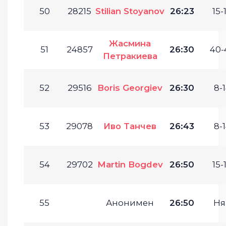
50
28215
Stilian Stoyanov
26:23
15-
Жасмина
51
24857
26:30
40-
Петракиева
52
29516
Boris Georgiev
26:30
8-1
53
29078
Иво Танчев
26:43
8-1
54
29702
Martin Bogdev
26:50
15-
55
Анонимен
26:50
Ня