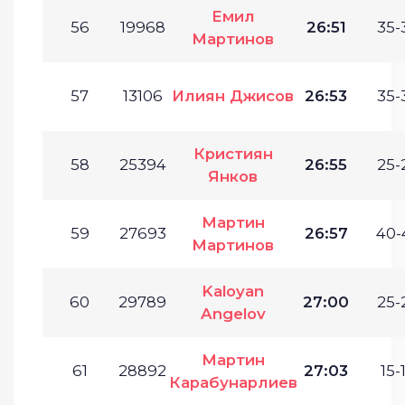
Емил
56
19968
26:51
35-
Мартинов
57
13106
Илиян Джисов
26:53
35-
Кристиян
58
25394
26:55
25-
Янков
Мартин
59
27693
26:57
40-
Мартинов
Kaloyan
60
29789
27:00
25-
Angelov
Мартин
61
28892
27:03
15-
Карабунарлиев