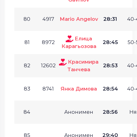
80
4917
Mario Angelov
28:31
40-
Елица
81
8972
28:45
50-
Карагьозова
Красимира
82
12602
28:53
40-
Танчева
83
8741
Янка Димова
28:54
40-
84
Анонимен
28:56
Ня
85
Анонимен
29:40
Ня