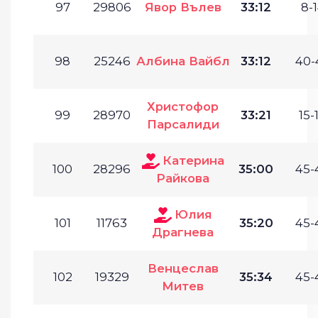
97
29806
Явор Вълев
33:12
8-1
98
25246
Албина Вайбл
33:12
40-
Христофор
99
28970
33:21
15-
Парсалиди
Катерина
100
28296
35:00
45-
Райкова
Юлия
101
11763
35:20
45-
Драгнева
Венцеслав
102
19329
35:34
45-
Митев