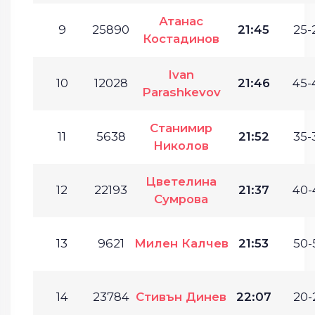
Атанас
9
25890
21:45
25-
Костадинов
Ivan
10
12028
21:46
45-
Parashkevov
Станимир
11
5638
21:52
35-
Николов
Цветелина
12
22193
21:37
40-
Сумрова
13
9621
Милен Калчев
21:53
50-
14
23784
Стивън Динев
22:07
20-