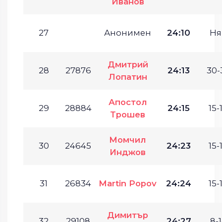
Иванов
27
Анонимен
24:10
Ня
Дмитрий
28
27876
24:13
30-
Лопатин
Апостол
29
28884
24:15
15-
Трошев
Момчил
30
24645
24:23
15-
Инджов
31
26834
Martin Popov
24:24
15-
Димитър
32
29108
24:27
8-1