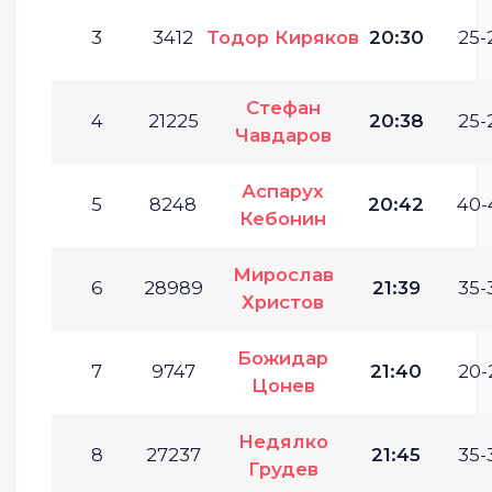
3
3412
Тодор Киряков
20:30
25-
Стефан
4
21225
20:38
25-
Чавдаров
Аспарух
5
8248
20:42
40-
Кебонин
Мирослав
6
28989
21:39
35-
Христов
Божидар
7
9747
21:40
20-
Цонев
Недялко
8
27237
21:45
35-
Грудев