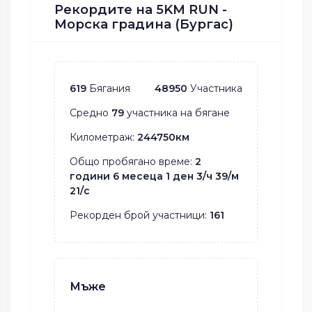
Рекордите на 5KM RUN -
Морска градина (Бургас)
619
Бягания
48950
Участника
Средно
79
участника на бягане
Километраж:
244750км
Общо пробягано време:
2
години 6 месеца 1 ден 3/ч 39/м
21/с
Рекорден брой участници:
161
Мъже