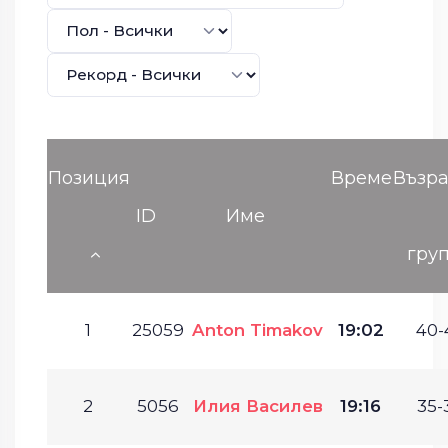
Позиция
Време
Възра
ID
Име
гру
1
25059
Anton Timakov
19:02
40-
2
5056
Илия Василев
19:16
35-