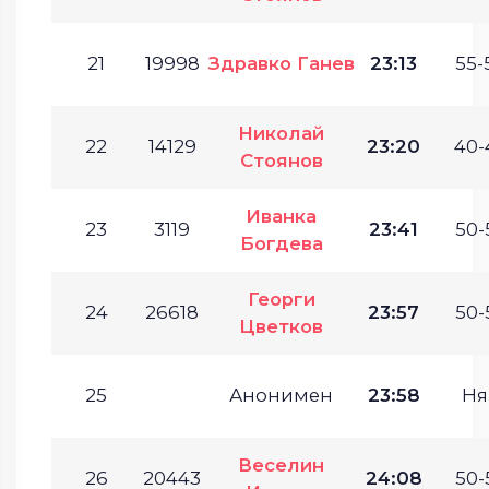
21
19998
Здравко Ганев
23:13
55-
Николай
22
14129
23:20
40-
Стоянов
Иванка
23
3119
23:41
50-
Богдева
Георги
24
26618
23:57
50-
Цветков
25
Анонимен
23:58
Ня
Веселин
26
20443
24:08
50-