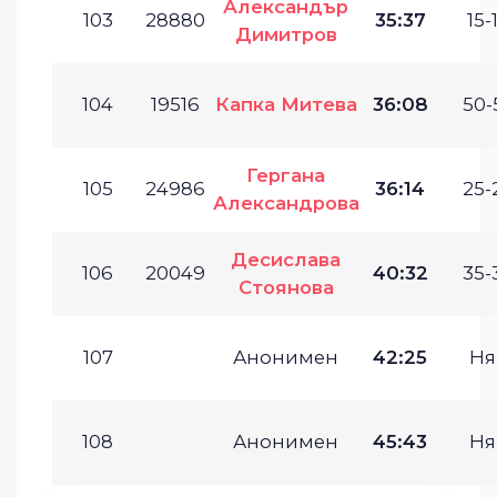
Александър
103
28880
35:37
15-
Димитров
104
19516
Капка Митева
36:08
50-
Гергана
105
24986
36:14
25-
Александрова
Десислава
106
20049
40:32
35-
Стоянова
107
Анонимен
42:25
Ня
108
Анонимен
45:43
Ня