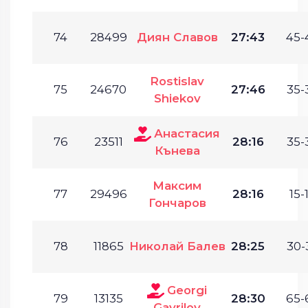
74
28499
Диян Славов
27:43
45-
Rostislav
75
24670
27:46
35-
Shiekov
Анастасия
76
23511
28:16
35-
Кънева
Максим
77
29496
28:16
15-
Гончаров
78
11865
Николай Балев
28:25
30-
Georgi
79
13135
28:30
65-
Gavrilov