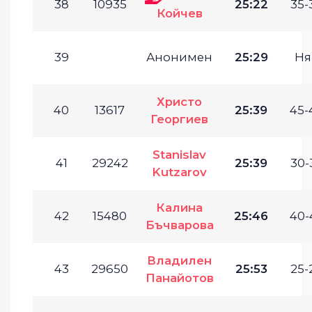
38
10935
25:22
35-
Койчев
39
Анонимен
25:29
Ня
Христо
40
13617
25:39
45-
Георгиев
Stanislav
41
29242
25:39
30-
Kutzarov
Калина
42
15480
25:46
40-
Бъчварова
Владилен
43
29650
25:53
25-
Панайотов