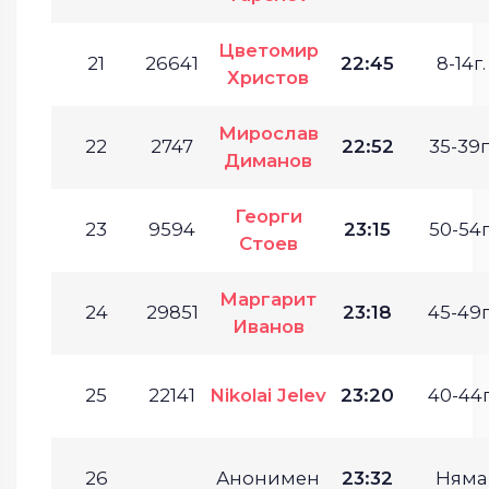
Цветомир
21
26641
22:45
8-14г.
Христов
Мирослав
22
2747
22:52
35-39г
Диманов
Георги
23
9594
23:15
50-54г
Стоев
Маргарит
24
29851
23:18
45-49г
Иванов
25
22141
Nikolai Jelev
23:20
40-44г
26
Анонимен
23:32
Няма