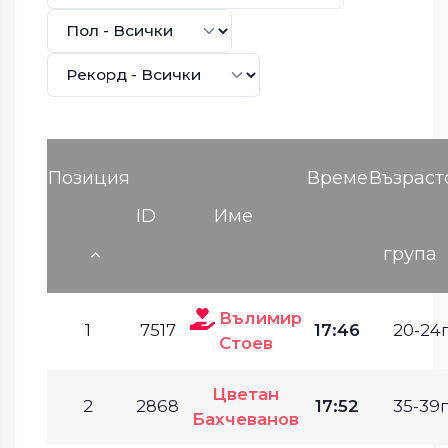
Позиция
Време
Възраст
ID
Име
група
Вълимир
1
7517
17:46
20-24г
Стоев
Цветан
2
2868
17:52
35-39г
Бахчеванов