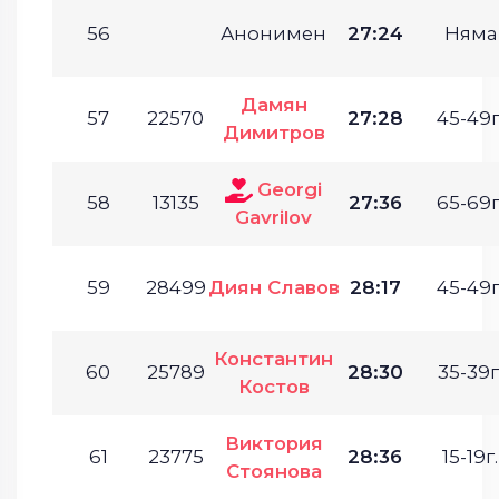
56
Анонимен
27:24
Няма
Дамян
57
22570
27:28
45-49г
Димитров
Georgi
58
13135
27:36
65-69г
Gavrilov
59
28499
Диян Славов
28:17
45-49г
Константин
60
25789
28:30
35-39г
Костов
Виктория
61
23775
28:36
15-19г.
Стоянова