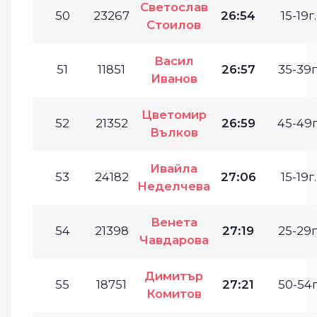
Светослав
50
23267
26:54
15-19г.
Стоилов
Васил
51
11851
26:57
35-39г
Иванов
Цветомир
52
21352
26:59
45-49г
Вълков
Ивайла
53
24182
27:06
15-19г.
Неделчева
Венета
54
21398
27:19
25-29г
Чавдарова
Димитър
55
18751
27:21
50-54г
Комитов