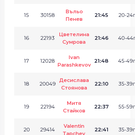
Въльо
15
30158
21:45
20-24г
Пенев
Цветелина
16
22193
21:46
40-44г
Сумрова
Ivan
17
12028
21:48
45-49г
Parashkevov
Десислава
18
20049
22:10
35-39г
Стоянова
Митя
19
22194
22:37
55-59г
Стайков
Valentin
20
29414
22:41
35-39г
Tapchev