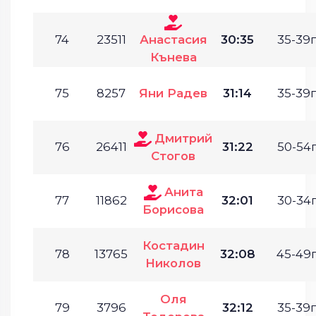
74
23511
Анастасия
30:35
35-39г
Кънева
75
8257
Яни Радев
31:14
35-39г
Дмитрий
76
26411
31:22
50-54г
Стогов
Анита
77
11862
32:01
30-34г
Борисова
Костадин
78
13765
32:08
45-49г
Николов
Оля
79
3796
32:12
35-39г