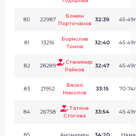
Тодорова
Божин
80
22987
32:39
45-49г
Порточанов
Борислав
81
13216
32:40
45-49г
Томов
Станимир
82
28289
32:47
45-49г
Райков
Васил
83
21952
33:15
70-74г
Николов
Татяна
84
26758
33:54
45-49г
Стогова
85
Анонимен
34:20
Няма