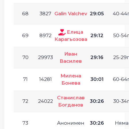
68
3827
Galin Valchev
29:05
40-44г
Елица
69
8972
29:12
50-54г
Карагьозова
Иван
70
29973
29:16
25-29г
Василев
Милена
71
14281
30:01
60-64г
Бонева
Станислав
72
24022
30:26
30-34г
Богданов
73
Анонимен
30:26
Няма