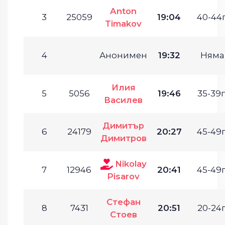
Anton
3
25059
19:04
40-44г
Timakov
4
Анонимен
19:32
Няма
Илия
5
5056
19:46
35-39г
Василев
Димитър
6
24179
20:27
45-49г
Димитров
Nikolay
7
12946
20:41
45-49г
Pisarov
Стефан
8
7431
20:51
20-24г
Стоев