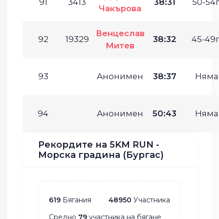
91
3413
38:31
50-54г
Чакърова
Венцеслав
92
19329
38:32
45-49г
Митев
93
Анонимен
38:37
Няма
94
Анонимен
50:43
Няма
Рекордите на 5KM RUN -
Морска градина (Бургас)
619
Бягания
48950
Участника
Средно
79
участника на бягане