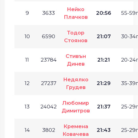
Нейко
9
3633
20:56
55-59г
Плачков
Тодор
10
6590
21:07
30-34г
Стоянов
Стивън
11
23784
21:21
20-24г
Динев
Недялко
12
27237
21:29
35-39г
Грудев
Любомир
13
24042
21:37
25-29г
Димитров
Кремена
14
3802
21:43
25-29г
Ковачева