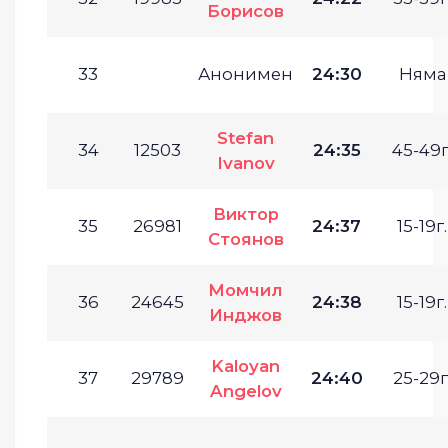
Борисов
33
Анонимен
24:30
Няма
Stefan
34
12503
24:35
45-49г
Ivanov
Виктор
35
26981
24:37
15-19г.
Стоянов
Момчил
36
24645
24:38
15-19г.
Инджов
Kaloyan
37
29789
24:40
25-29г
Angelov