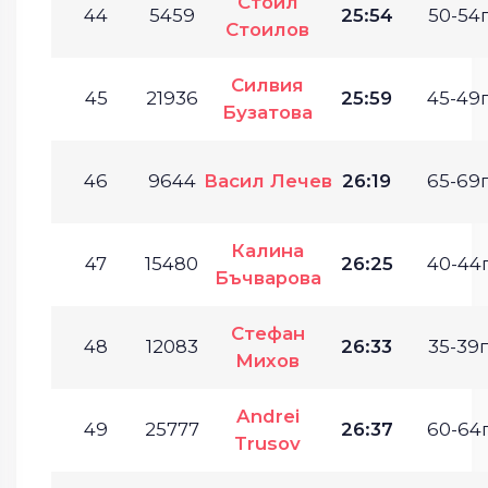
Стоил
44
5459
25:54
50-54г
Стоилов
Силвия
45
21936
25:59
45-49г
Бузатова
46
9644
Васил Лечев
26:19
65-69г
Калина
47
15480
26:25
40-44г
Бъчварова
Стефан
48
12083
26:33
35-39г
Михов
Andrei
49
25777
26:37
60-64г
Trusov