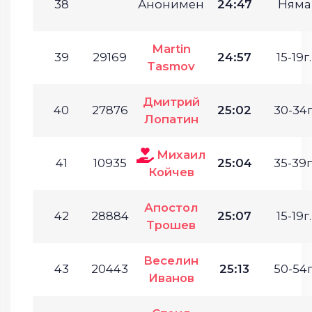
38
Анонимен
24:47
Няма
Martin
39
29169
24:57
15-19г.
Tasmov
Дмитрий
40
27876
25:02
30-34г
Лопатин
Михаил
41
10935
25:04
35-39г
Койчев
Апостол
42
28884
25:07
15-19г.
Трошев
Веселин
43
20443
25:13
50-54г
Иванов