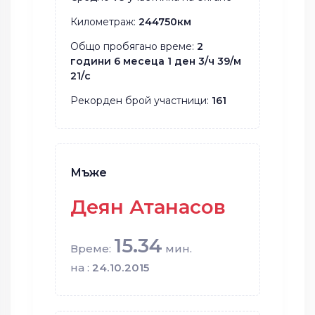
Километраж:
244750км
Общо пробягано време:
2
години 6 месеца 1 ден 3/ч 39/м
21/с
Рекорден брой участници:
161
Мъже
Деян Атанасов
15.34
Време:
мин.
на :
24.10.2015