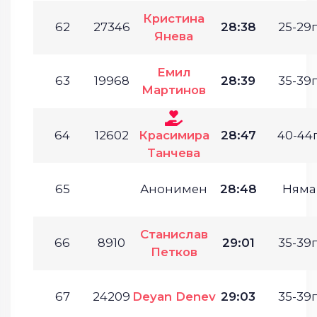
Кристина
62
27346
28:38
25-29г
Янева
Емил
63
19968
28:39
35-39г
Мартинов
64
12602
Красимира
28:47
40-44г
Танчева
65
Анонимен
28:48
Няма
Станислав
66
8910
29:01
35-39г
Петков
67
24209
Deyan Denev
29:03
35-39г