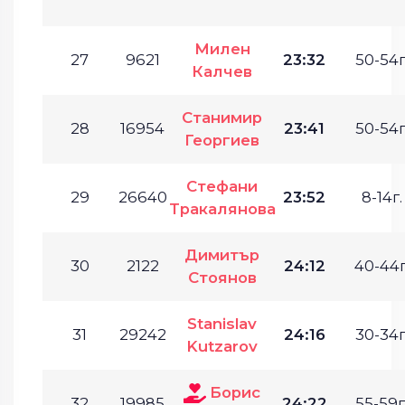
Милен
27
9621
23:32
50-54г
Калчев
Станимир
28
16954
23:41
50-54г
Георгиев
Стефани
29
26640
23:52
8-14г.
Тракалянова
Димитър
30
2122
24:12
40-44г
Стоянов
Stanislav
31
29242
24:16
30-34г
Kutzarov
Борис
32
19985
24:22
55-59г