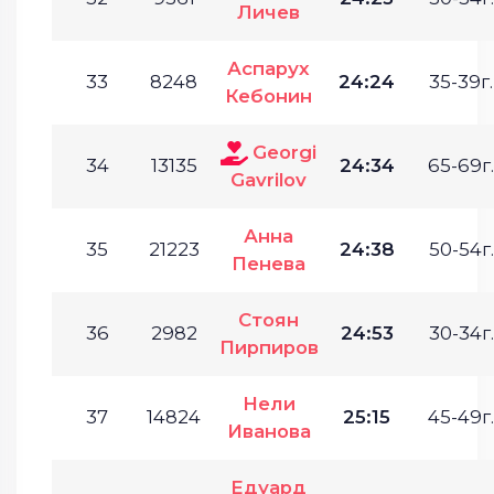
Личев
Аспарух
33
8248
24:24
35-39г.
Кебонин
Georgi
34
13135
24:34
65-69г.
Gavrilov
Анна
35
21223
24:38
50-54г.
Пенева
Стоян
36
2982
24:53
30-34г.
Пирпиров
Нели
37
14824
25:15
45-49г.
Иванова
Едуард