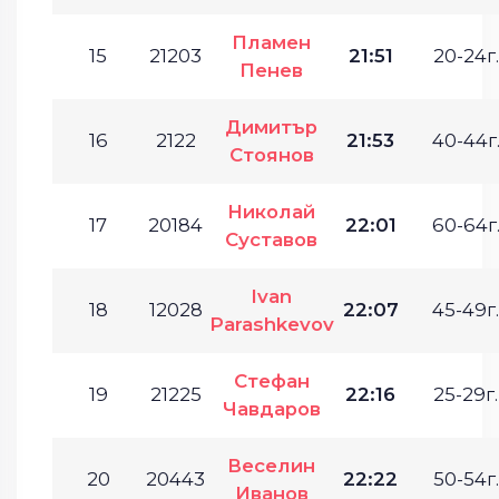
Пламен
15
21203
21:51
20-24г.
Пенев
Димитър
16
2122
21:53
40-44г
Стоянов
Николай
17
20184
22:01
60-64г
Суставов
Ivan
18
12028
22:07
45-49г.
Parashkevov
Стефан
19
21225
22:16
25-29г.
Чавдаров
Веселин
20
20443
22:22
50-54г.
Иванов