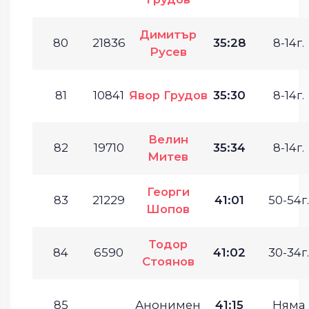
Димитър
80
21836
35:28
8-14г.
Русев
81
10841
Явор Грудов
35:30
8-14г.
Велин
82
19710
35:34
8-14г.
Митев
Георги
83
21229
41:01
50-54г.
Шопов
Тодор
84
6590
41:02
30-34г.
Стоянов
85
Анонимен
41:15
Няма