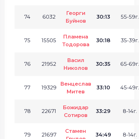
Георги
74
6032
30:13
55-59г.
Буйнов
Пламена
75
15505
30:18
35-39г.
Тодорова
Васил
76
21952
30:35
65-69г.
Николов
Венцеслав
77
19329
33:10
45-49г.
Митев
Божидар
78
22671
33:29
8-14г.
Сотиров
Стамен
79
21697
34:49
8-14г.
Грудов