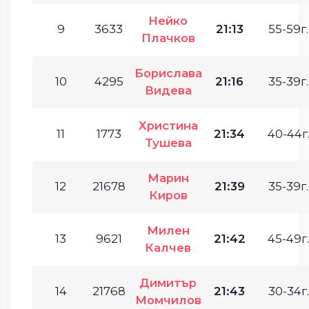
Нейко
9
3633
21:13
55-59г.
Плачков
Борислава
10
4295
21:16
35-39г.
Видева
Христина
11
1773
21:34
40-44г
Тушева
Марин
12
21678
21:39
35-39г.
Киров
Милен
13
9621
21:42
45-49г.
Калчев
Димитър
14
21768
21:43
30-34г.
Момчилов