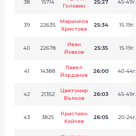
38
15714
25:27
45-49г.
Головин
Маринела
39
22635
25:34
15-19г.
Христова
Иван
40
22678
25:35
15-19г.
Йовков
Павел
41
14388
26:00
40-44г
Йорданов
Цветомир
42
21352
26:03
45-49г.
Вълков
Кристиян
43
3825
26:05
20-24г.
Койчев