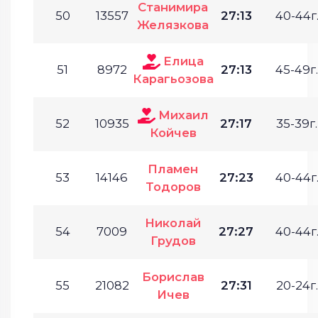
Станимира
50
13557
27:13
40-44г
Желязкова
Елица
51
8972
27:13
45-49г.
Карагьозова
Михаил
52
10935
27:17
35-39г.
Койчев
Пламен
53
14146
27:23
40-44г
Тодоров
Николай
54
7009
27:27
40-44г
Грудов
Борислав
55
21082
27:31
20-24г.
Ичев