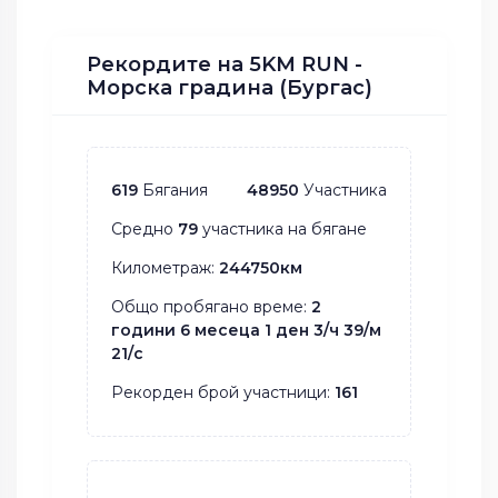
Рекордите на 5KM RUN -
Морска градина (Бургас)
619
Бягания
48950
Участника
Средно
79
участника на бягане
Километраж:
244750км
Общо пробягано време:
2
години 6 месеца 1 ден 3/ч 39/м
21/с
Рекорден брой участници:
161