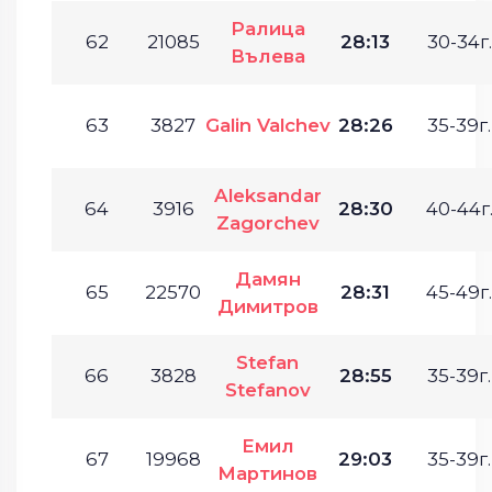
Ралица
62
21085
28:13
30-34г.
Вълева
63
3827
Galin Valchev
28:26
35-39г.
Aleksandar
64
3916
28:30
40-44г
Zagorchev
Дамян
65
22570
28:31
45-49г.
Димитров
Stefan
66
3828
28:55
35-39г.
Stefanov
Емил
67
19968
29:03
35-39г.
Мартинов