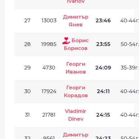
Ivanov
Димитър
27
13003
23:46
40-44г
Янев
Борис
28
19985
23:55
50-54г.
Борисов
Георги
29
4730
24:09
35-39г.
Иванов
Георги
30
17924
24:11
40-44г
Корадов
Vladimir
31
21781
24:15
40-44г
Dinev
Димитър
32
9561
24:23
50-54г.