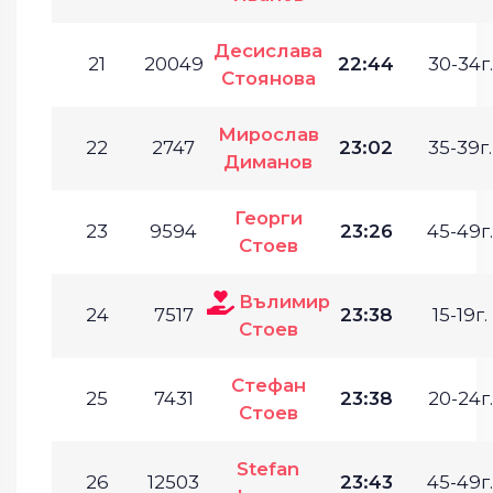
Десислава
21
20049
22:44
30-34г.
Стоянова
Мирослав
22
2747
23:02
35-39г.
Диманов
Георги
23
9594
23:26
45-49г.
Стоев
Вълимир
24
7517
23:38
15-19г.
Стоев
Стефан
25
7431
23:38
20-24г.
Стоев
Stefan
26
12503
23:43
45-49г.