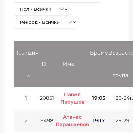
Позиция
Време
Възраст
ID
Име
група
Павел
1
20851
19:05
20-24г.
Парушев
Атанас
2
9498
19:17
25-29г.
Парашкевов