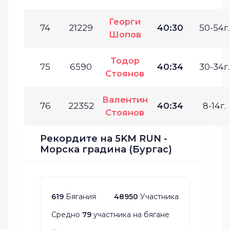
Георги
74
21229
40:30
50-54г.
Шопов
Тодор
75
6590
40:34
30-34г.
Стоянов
Валентин
76
22352
40:34
8-14г.
Стоянов
Рекордите на 5KM RUN -
Морска градина (Бургас)
619
Бягания
48950
Участника
Средно
79
участника на бягане