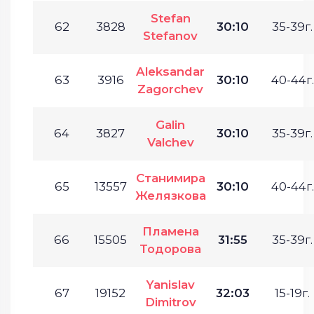
Stefan
62
3828
30:10
35-39г.
Stefanov
Aleksandar
63
3916
30:10
40-44г.
Zagorchev
Galin
64
3827
30:10
35-39г.
Valchev
Станимира
65
13557
30:10
40-44г.
Желязкова
Пламена
66
15505
31:55
35-39г.
Тодорова
Yanislav
67
19152
32:03
15-19г.
Dimitrov