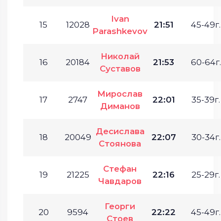
Ivan
15
12028
21:51
45-49г.
Parashkevov
Николай
16
20184
21:53
60-64г.
Суставов
Мирослав
17
2747
22:01
35-39г.
Диманов
Десислава
18
20049
22:07
30-34г.
Стоянова
Стефан
19
21225
22:16
25-29г.
Чавдаров
Георги
20
9594
22:22
45-49г.
Стоев