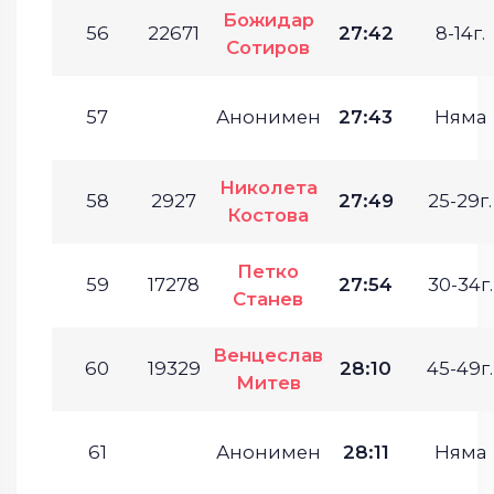
Божидар
56
22671
27:42
8-14г.
Сотиров
57
Анонимен
27:43
Няма
Николета
58
2927
27:49
25-29г.
Костова
Петко
59
17278
27:54
30-34г.
Станев
Венцеслав
60
19329
28:10
45-49г.
Митев
61
Анонимен
28:11
Няма