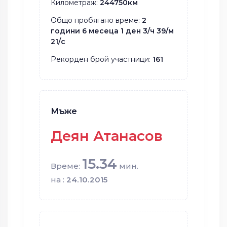
Километраж:
244750км
Общо пробягано време:
2
години 6 месеца 1 ден 3/ч 39/м
21/с
Рекорден брой участници:
161
Мъже
Деян Атанасов
15.34
Време:
мин.
на :
24.10.2015