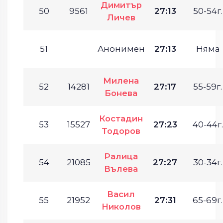
Димитър
50
9561
27:13
50-54г.
Личев
51
Анонимен
27:13
Няма
Милена
52
14281
27:17
55-59г.
Бонева
Костадин
53
15527
27:23
40-44г.
Тодоров
Ралица
54
21085
27:27
30-34г.
Вълева
Васил
55
21952
27:31
65-69г.
Николов