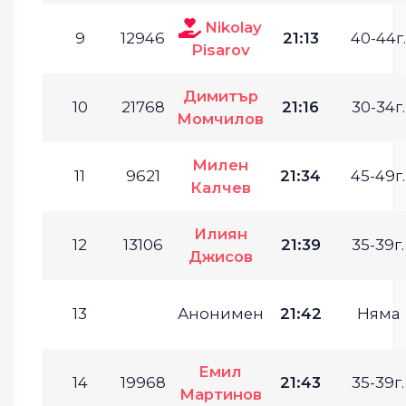
Nikolay
9
12946
21:13
40-44г.
Pisarov
Димитър
10
21768
21:16
30-34г.
Момчилов
Милен
11
9621
21:34
45-49г.
Калчев
Илиян
12
13106
21:39
35-39г.
Джисов
13
Анонимен
21:42
Няма
Емил
14
19968
21:43
35-39г.
Мартинов