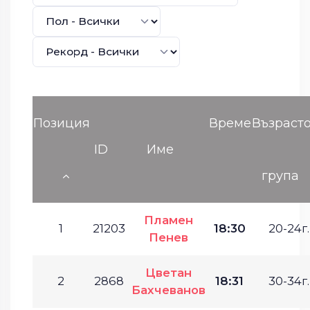
Позиция
Време
Възраст
ID
Име
група
Пламен
1
21203
18:30
20-24г.
Пенев
Цветан
2
2868
18:31
30-34г.
Бахчеванов