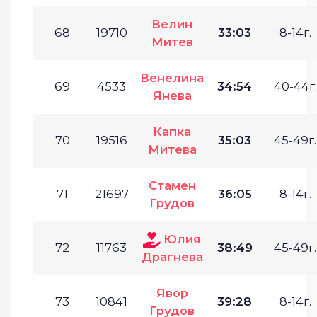
Велин
68
19710
33:03
8-14г.
Митев
Венелина
69
4533
34:54
40-44г.
Янева
Капка
70
19516
35:03
45-49г.
Митева
Стамен
71
21697
36:05
8-14г.
Грудов
Юлия
72
11763
38:49
45-49г.
Драгнева
Явор
73
10841
39:28
8-14г.
Грудов