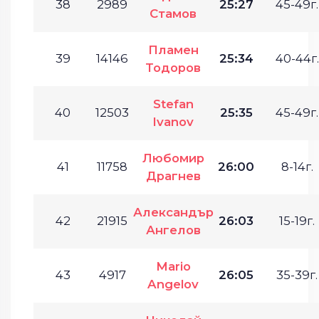
38
2989
25:27
45-49г.
Стамов
Пламен
39
14146
25:34
40-44г.
Тодоров
Stefan
40
12503
25:35
45-49г.
Ivanov
Любомир
41
11758
26:00
8-14г.
Драгнев
Александър
42
21915
26:03
15-19г.
Ангелов
Mario
43
4917
26:05
35-39г.
Angelov