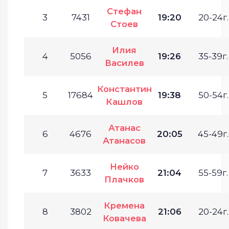
Стефан
3
7431
19:20
20-24г.
Стоев
Илия
4
5056
19:26
35-39г.
Василев
Константин
5
17684
19:38
50-54г.
Кашлов
Атанас
6
4676
20:05
45-49г.
Атанасов
Нейко
7
3633
21:04
55-59г.
Плачков
Кремена
8
3802
21:06
20-24г.
Ковачева