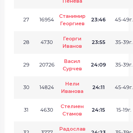
Пенева
Станимир
27
16954
23:46
45-49г.
Георгиев
Георги
28
4730
23:55
35-39г.
Иванов
Васил
29
20726
24:09
35-39г.
Сурчев
Нели
30
14824
24:11
45-49г.
Иванова
Стелиен
31
4630
24:15
15-19г.
Стамов
Радослав
32
3777
24:23
35-39г.