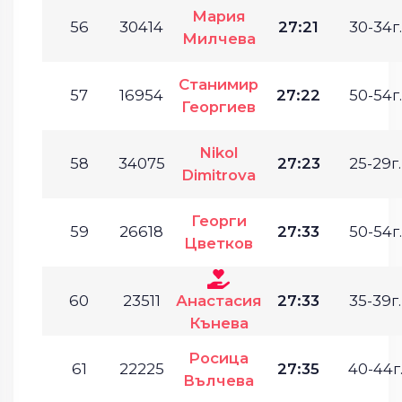
Мария
56
30414
27:21
30-34г.
Милчева
Станимир
57
16954
27:22
50-54г.
Георгиев
Nikol
58
34075
27:23
25-29г.
Dimitrova
Георги
59
26618
27:33
50-54г.
Цветков
60
23511
Анастасия
27:33
35-39г.
Кънева
Росица
61
22225
27:35
40-44г
Вълчева