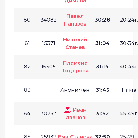
Димова
Павел
80
34082
30:28
20-24г.
Папазов
Николай
81
15371
31:04
30-34г.
Станев
Пламена
82
15505
31:14
40-44г
Тодорова
83
Анонимен
31:45
Няма
Иван
84
30257
31:52
45-49г.
Иванов
85
25937
Ема Станева
32:50
25-29г.