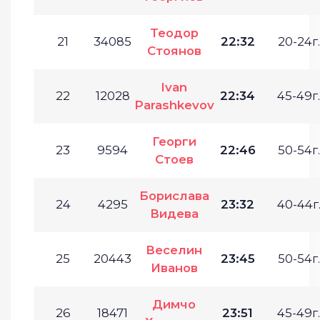
Теодор
21
34085
22:32
20-24г.
Стоянов
Ivan
22
12028
22:34
45-49г.
Parashkevov
Георги
23
9594
22:46
50-54г.
Стоев
Борислава
24
4295
23:32
40-44г
Видева
Веселин
25
20443
23:45
50-54г.
Иванов
Димчо
26
18471
23:51
45-49г.