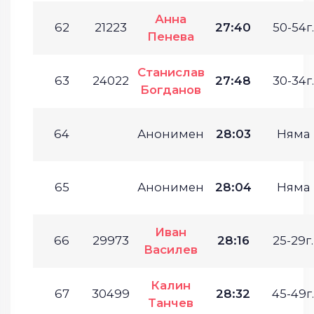
Анна
62
21223
27:40
50-54г.
Пенева
Станислав
63
24022
27:48
30-34г.
Богданов
64
Анонимен
28:03
Няма
65
Анонимен
28:04
Няма
Иван
66
29973
28:16
25-29г.
Василев
Калин
67
30499
28:32
45-49г.
Танчев