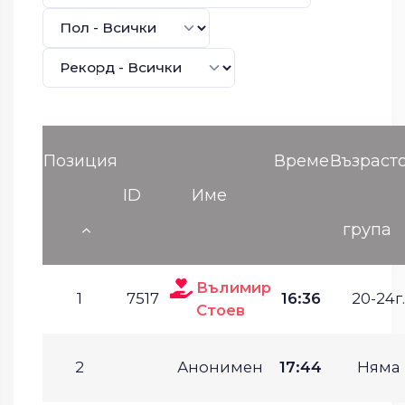
Позиция
Време
Възраст
ID
Име
група
Вълимир
1
7517
16:36
20-24г.
Стоев
2
Анонимен
17:44
Няма