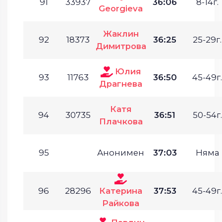
91
33937
36:06
8-14г.
Georgieva
Жаклин
92
18373
36:25
25-29г.
Димитрова
Юлия
93
11763
36:50
45-49г.
Драгнева
Катя
94
30735
36:51
50-54г.
Плачкова
95
Анонимен
37:03
Няма
96
28296
Катерина
37:53
45-49г.
Райкова