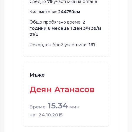
Средно
79
участника на бягане
Километраж:
244750км
Общо пробягано време:
2
години 6 месеца 1 ден 3/ч 39/м
21/с
Рекорден брой участници:
161
Мъже
Деян Атанасов
15.34
Време:
мин.
на :
24.10.2015