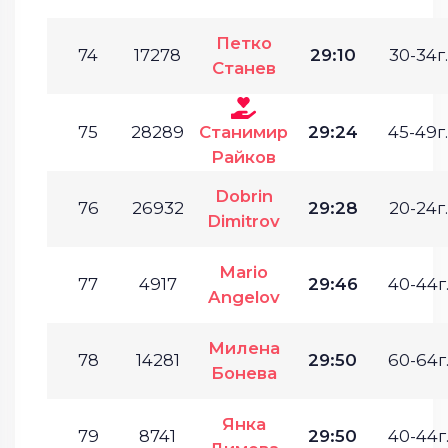
Петко
74
17278
29:10
30-34г.
Станев
75
28289
Станимир
29:24
45-49г.
Райков
Dobrin
76
26932
29:28
20-24г.
Dimitrov
Mario
77
4917
29:46
40-44г
Angelov
Милена
78
14281
29:50
60-64г
Бонева
Янка
79
8741
29:50
40-44г