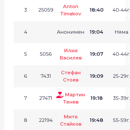
Anton
3
25059
18:40
40-44г
Timakov
4
Анонимен
19:04
Няма
Илия
5
5056
19:07
40-44г
Василев
Стефан
6
7431
19:09
25-29г.
Стоев
Мартин
7
27471
19:18
35-39г.
Тенев
Митя
8
22194
19:48
55-59г.
Стайков