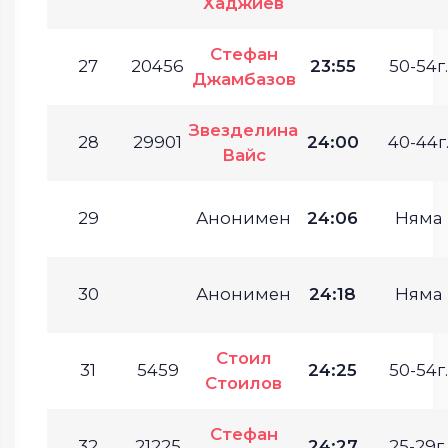
Хаджиев
Стефан
27
20456
23:55
50-54г.
Джамбазов
Звезделина
28
29901
24:00
40-44г
Вайс
29
Анонимен
24:06
Няма
30
Анонимен
24:18
Няма
Стоил
31
5459
24:25
50-54г.
Стоилов
Стефан
32
21225
24:27
25-29г.