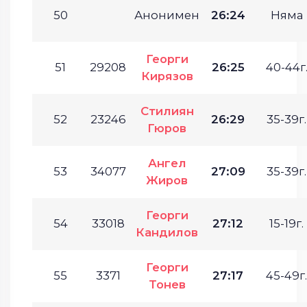
50
Анонимен
26:24
Няма
Георги
51
29208
26:25
40-44г
Кирязов
Стилиян
52
23246
26:29
35-39г.
Гюров
Ангел
53
34077
27:09
35-39г.
Жиров
Георги
54
33018
27:12
15-19г.
Кандилов
Георги
55
3371
27:17
45-49г.
Тонев