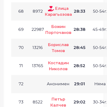
Елица
68
8972
28:33
50-54г.
Карагьозова
Божин
69
22987
28:38
45-49г.
Порточанов
Борислав
70
13216
28:45
50-54г.
Томов
Костадин
71
13765
28:52
50-54г.
Николов
72
Анонимен
29:01
Няма
Петър
73
8522
29:02
30-34г.
Калчев