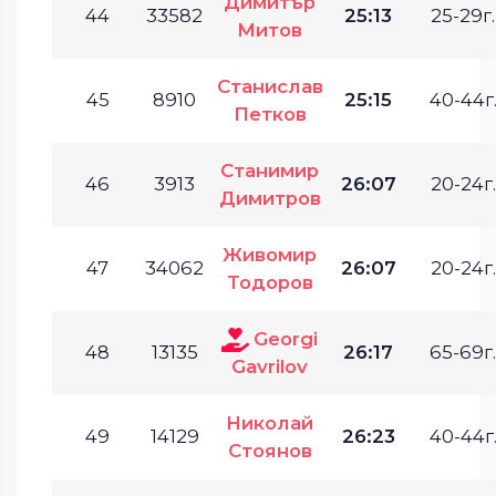
Димитър
44
33582
25:13
25-29г.
Митов
Станислав
45
8910
25:15
40-44г
Петков
Станимир
46
3913
26:07
20-24г.
Димитров
Живомир
47
34062
26:07
20-24г.
Тодоров
Georgi
48
13135
26:17
65-69г.
Gavrilov
Николай
49
14129
26:23
40-44г
Стоянов