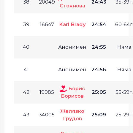
38
20049
24:43
35-39г.
Стоянова
39
16647
Karl Brady
24:54
60-64г
40
Анонимен
24:55
Няма
41
Анонимен
24:56
Няма
Борис
42
19985
25:05
55-59г.
Борисов
Желязко
43
34005
25:09
25-29г.
Грудов