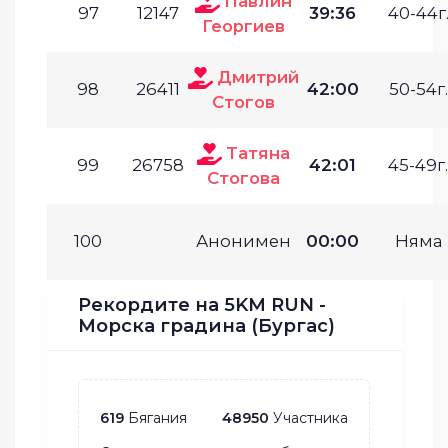
Павлин
97
12147
39:36
40-44г
Георгиев
Дмитрий
98
26411
42:00
50-54г.
Стогов
Татяна
99
26758
42:01
45-49г.
Стогова
100
Анонимен
00:00
Няма
Рекордите на 5KM RUN -
Морска градина (Бургас)
619
Бягания
48950
Участника