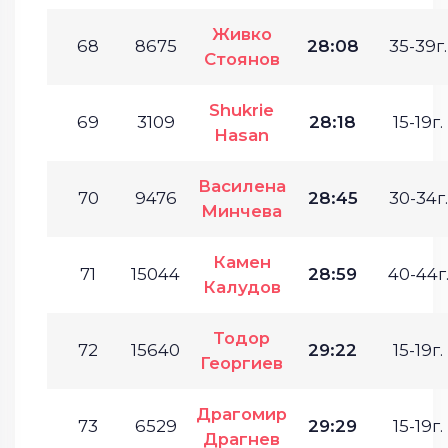
Живко
68
8675
28:08
35-39г.
Стоянов
Shukrie
69
3109
28:18
15-19г.
Hasan
Василена
70
9476
28:45
30-34г.
Минчева
Камен
71
15044
28:59
40-44г
Калудов
Тодор
72
15640
29:22
15-19г.
Георгиев
Драгомир
73
6529
29:29
15-19г.
Драгнев