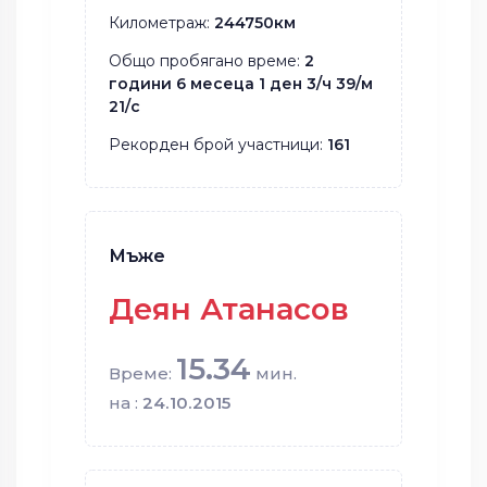
Километраж:
244750км
Общо пробягано време:
2
години 6 месеца 1 ден 3/ч 39/м
21/с
Рекорден брой участници:
161
Мъже
Деян Атанасов
15.34
Време:
мин.
на :
24.10.2015