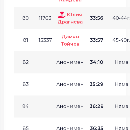
Юлия
80
11763
33:56
40-44г
Драгнева
Дамян
81
15337
33:57
45-49г.
Тойчев
82
Анонимен
34:10
Няма
83
Анонимен
35:29
Няма
84
Анонимен
36:29
Няма
85
Анонимен
36:35
Няма