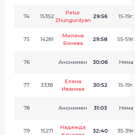
Petur
74
15352
29:56
15-19г.
Zhungurdyan
Милена
75
14281
29:58
55-59г.
Бонева
76
Анонимен
30:06
Няма
Елена
77
3338
30:52
15-19г.
Иванова
78
Анонимен
31:03
Няма
Надежда
79
15271
32:40
35-39г.
Кандева