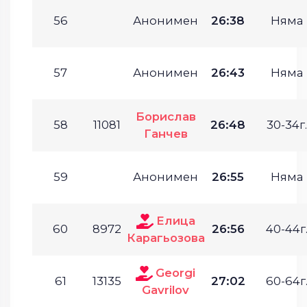
56
Анонимен
26:38
Няма
57
Анонимен
26:43
Няма
Борислав
58
11081
26:48
30-34г.
Ганчев
59
Анонимен
26:55
Няма
Елица
60
8972
26:56
40-44г
Карагьозова
Georgi
61
13135
27:02
60-64г
Gavrilov