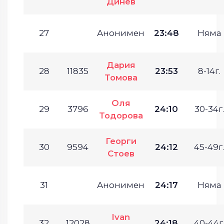
Динев
27
Анонимен
23:48
Няма
Дария
28
11835
23:53
8-14г.
Томова
Оля
29
3796
24:10
30-34г.
Тодорова
Георги
30
9594
24:12
45-49г.
Стоев
31
Анонимен
24:17
Няма
Ivan
32
12028
24:18
40-44г