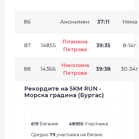
86
Анонимен
37:11
Няма
Пламена
87
14855
39:35
8-14г.
Петрова
Николина
88
14366
39:38
30-34г.
Петрова
Рекордите на 5KM RUN -
Морска градина (Бургас)
619
Бягания
48950
Участника
Средно
79
участника на бягане