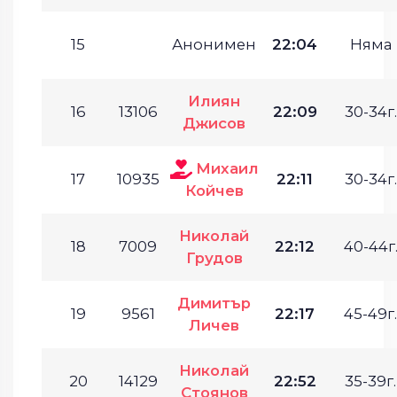
15
Анонимен
22:04
Няма
Илиян
16
13106
22:09
30-34г.
Джисов
Михаил
17
10935
22:11
30-34г.
Койчев
Николай
18
7009
22:12
40-44г
Грудов
Димитър
19
9561
22:17
45-49г.
Личев
Николай
20
14129
22:52
35-39г.
Стоянов