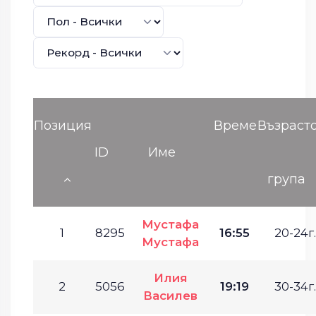
Позиция
Време
Възраст
ID
Име
група
Мустафа
1
8295
16:55
20-24г.
Мустафа
Илия
2
5056
19:19
30-34г.
Василев