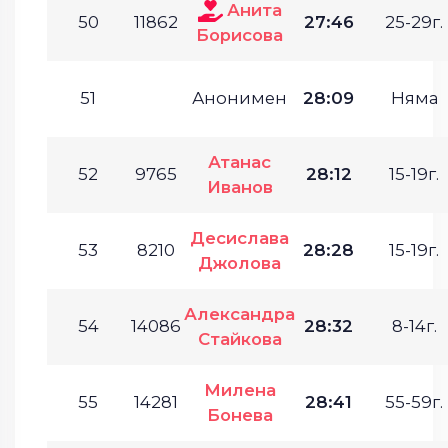
Анита
50
11862
27:46
25-29г.
Борисова
51
Анонимен
28:09
Няма
Атанас
52
9765
28:12
15-19г.
Иванов
Десислава
53
8210
28:28
15-19г.
Джолова
Александра
54
14086
28:32
8-14г.
Стайкова
Милена
55
14281
28:41
55-59г.
Бонева