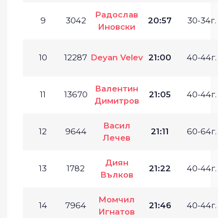
Радослав
9
3042
20:57
30-34г.
Иновски
10
12287
Deyan Velev
21:00
40-44г.
Валентин
11
13670
21:05
40-44г.
Димитров
Васил
12
9644
21:11
60-64г.
Лечев
Диян
13
1782
21:22
40-44г.
Вълков
Момчил
14
7964
21:46
40-44г.
Игнатов