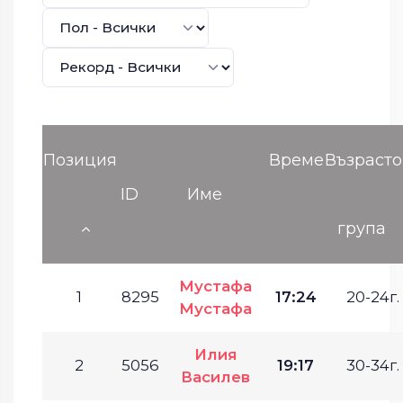
Позиция
Време
Възрасто
ID
Име
група
Мустафа
1
8295
17:24
20-24г.
Мустафа
Илия
2
5056
19:17
30-34г.
Василев