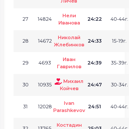
Личев
Нели
27
14824
24:22
40-44г.
Иванова
Николай
28
14672
24:33
15-19г.
Жлебинков
Иван
29
4693
24:39
35-39г.
Гаврилов
Михаил
30
10935
24:47
30-34г.
Койчев
Ivan
31
12028
24:51
40-44г.
Parashkevov
Костадин
32
13765
25:03
40-44г.