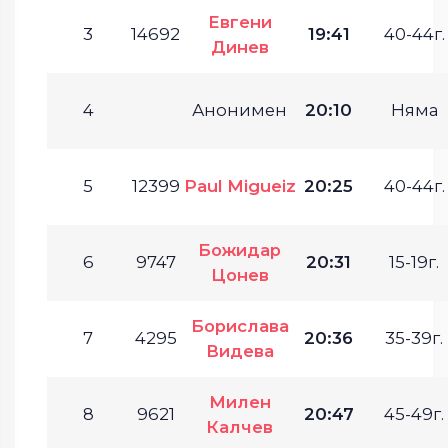
Евгени
3
14692
19:41
40-44г.
Динев
4
Анонимен
20:10
Няма
5
12399
Paul Migueiz
20:25
40-44г.
Божидар
6
9747
20:31
15-19г.
Цонев
Борислава
7
4295
20:36
35-39г.
Видева
Милен
8
9621
20:47
45-49г.
Калчев