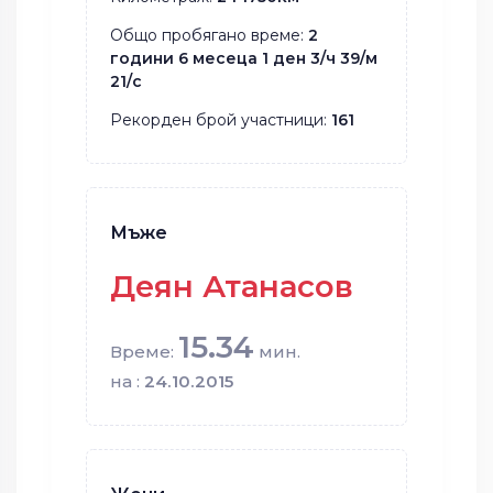
Общо пробягано време:
2
години 6 месеца 1 ден 3/ч 39/м
21/с
Рекорден брой участници:
161
Мъже
Деян Атанасов
15.34
Време:
мин.
на :
24.10.2015