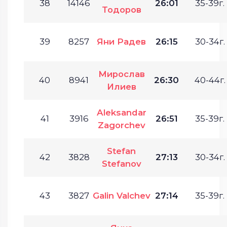
38
14146
26:01
35-39г.
Тодоров
39
8257
Яни Радев
26:15
30-34г.
Мирослав
40
8941
26:30
40-44г.
Илиев
Aleksandar
41
3916
26:51
35-39г.
Zagorchev
Stefan
42
3828
27:13
30-34г.
Stefanov
43
3827
Galin Valchev
27:14
35-39г.