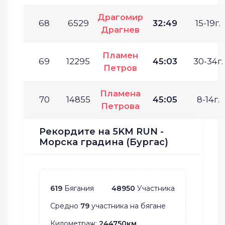
Драгомир
68
6529
32:49
15-19г.
Драгнев
Пламен
69
12295
45:03
30-34г.
Петров
Пламена
70
14855
45:05
8-14г.
Петрова
Рекордите на 5KM RUN -
Морска градина (Бургас)
619
Бягания
48950
Участника
Средно
79
участника на бягане
Километраж:
244750км