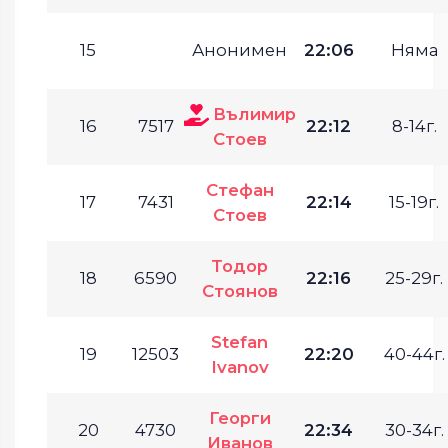
15
Анонимен
22:06
Няма
Вълимир
16
7517
22:12
8-14г.
Стоев
Стефан
17
7431
22:14
15-19г.
Стоев
Тодор
18
6590
22:16
25-29г.
Стоянов
Stefan
19
12503
22:20
40-44г.
Ivanov
Георги
20
4730
22:34
30-34г.
Иванов