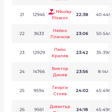
Nikolay
21
12946
22:38
40-44г.
Pisarov
Нейко
22
3633
23:06
50-54г.
Плачков
Пейо
23
12929
23:42
35-39г.
Кралев
Виктор
24
14766
23:56
8-14г.
Динев
Георги
25
9594
24:02
45-49г.
Стоев
Димитър
26
9561
24:18
45-49г.