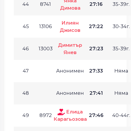
Янка
44
8741
27:16
35-39г.
Димова
Илиян
45
13106
27:22
30-34г.
Джисов
Димитър
46
13003
27:23
35-39г.
Янев
47
Анонимен
27:33
Няма
48
Анонимен
27:41
Няма
Елица
49
8972
27:46
40-44г.
Карагьозова