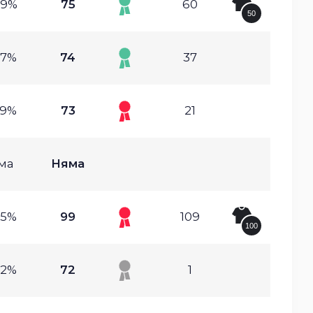
89%
75
60
50
77%
74
37
39%
73
21
ма
Няма
75%
99
109
100
42%
72
1