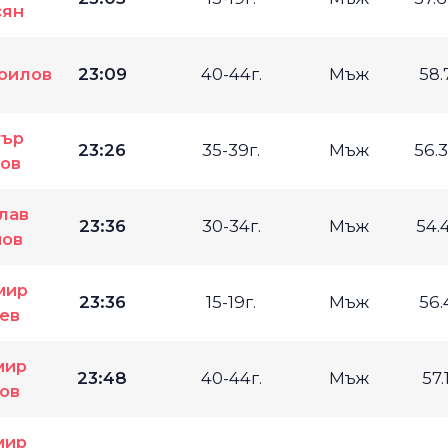
сян
оилов
23:09
40-44г.
Мъж
58.
тър
23:26
35-39г.
Мъж
56.
ов
лав
23:36
30-34г.
Мъж
54.
ов
мир
23:36
15-19г.
Мъж
56.
ев
мир
23:48
40-44г.
Мъж
57.
ов
мир