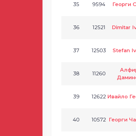
35
9594
Георги 
36
12521
Dimitar 
37
12503
Stefan I
Алфи
38
11260
Дамин
39
12622
Ивайло Ге
40
10572
Георги Ч