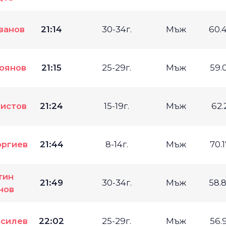
ванов
21:14
30-34г.
Мъж
60.
оянов
21:15
25-29г.
Мъж
59.
истов
21:24
15-19г.
Мъж
62.
оргиев
21:44
8-14г.
Мъж
70.
тин
21:49
30-34г.
Мъж
58.
нов
асилев
22:02
25-29г.
Мъж
56.