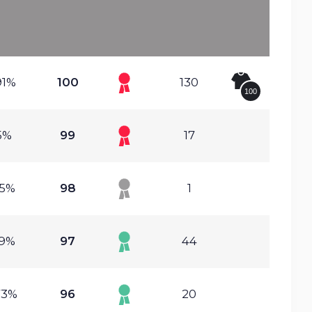
91%
100
130
100
5%
99
17
05%
98
1
59%
97
44
73%
96
20