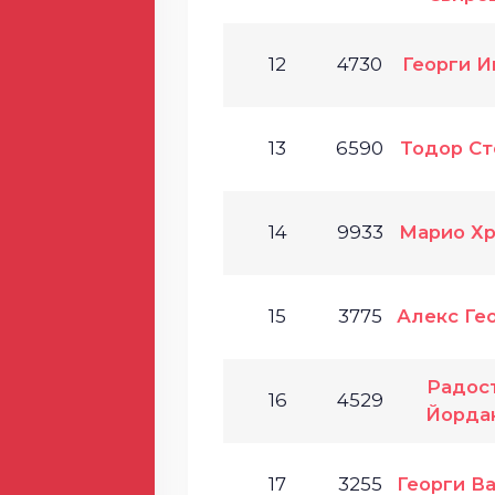
12
4730
Георги И
13
6590
Тодор Ст
14
9933
Марио Хр
15
3775
Алекс Ге
Радос
16
4529
Йорда
17
3255
Георги В