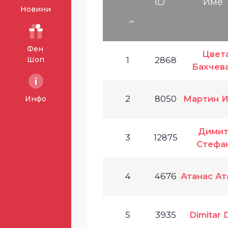
ID
Име
Новини
Фен
Цвет
Шоп
1
2868
Бахчев
2
8050
Мартин И
Инфо
Дими
3
12875
Стефа
4
4676
Атанас Ат
5
3935
Dimitar 