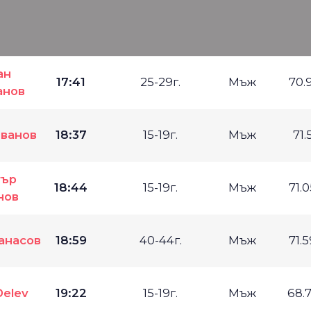
ан
17:41
25-29г.
Мъж
70.
анов
ванов
18:37
15-19г.
Мъж
71.
тър
18:44
15-19г.
Мъж
71.
нов
анасов
18:59
40-44г.
Мъж
71.
Delev
19:22
15-19г.
Мъж
68.