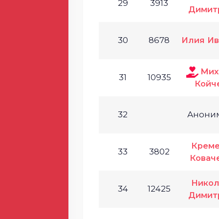
29
3913
Димит
30
8678
Илия Ив
Мих
31
10935
Койч
32
Анони
Креме
33
3802
Ковач
Никол
34
12425
Димит