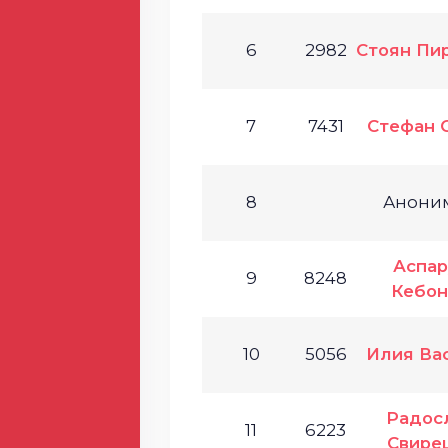
6
2982
Стоян Пи
7
7431
Стефан 
8
Анони
Аспар
9
8248
Кебон
10
5056
Илия Ва
Радос
11
6223
Свире