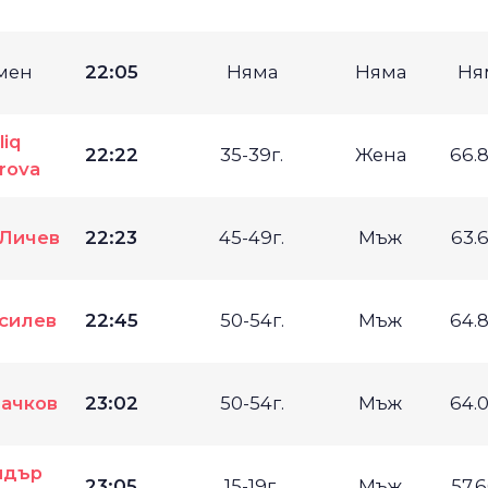
мен
22:05
Няма
Няма
Ня
liq
22:22
35-39г.
Жена
66.
arova
Личев
22:23
45-49г.
Мъж
63.
силев
22:45
50-54г.
Мъж
64.
ачков
23:02
50-54г.
Мъж
64.
ндър
23:05
15-19г.
Мъж
57.