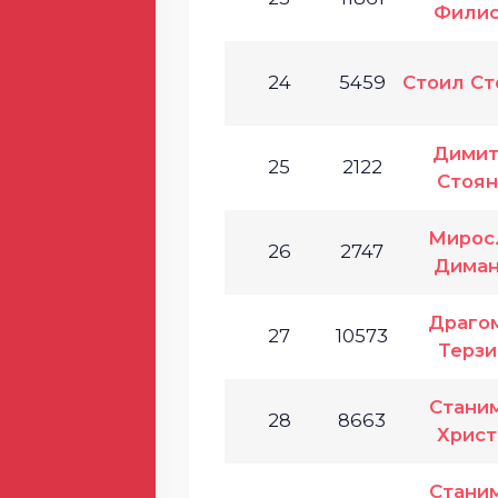
Фили
24
5459
Стоил Ст
Дими
25
2122
Стоян
Мирос
26
2747
Диман
Драго
27
10573
Терзи
Стани
28
8663
Христ
Стани