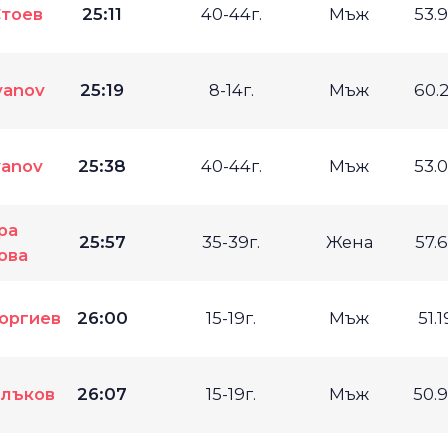
Стоев
25:11
40-44г.
Мъж
53.
Ivanov
25:19
8-14г.
Мъж
60.
vanov
25:38
40-44г.
Мъж
53.
ра
25:57
35-39г.
Жена
57.
ова
оргиев
26:00
15-19г.
Мъж
51.
алъков
26:07
15-19г.
Мъж
50.