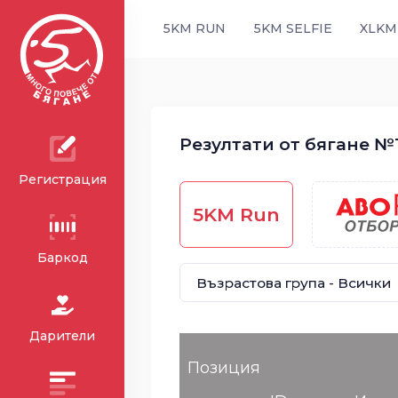
5KM RUN
5KM SELFIE
XLKM
Резултати от бягане №13
Регистрация
5KM Run
Баркод
Дарители
Позиция