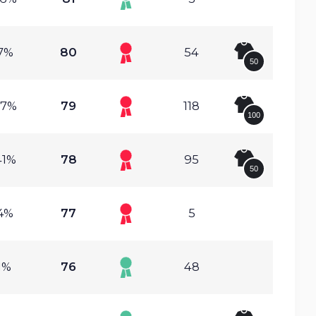
7%
80
54
50
37%
79
118
100
41%
78
95
50
4%
77
5
1%
76
48