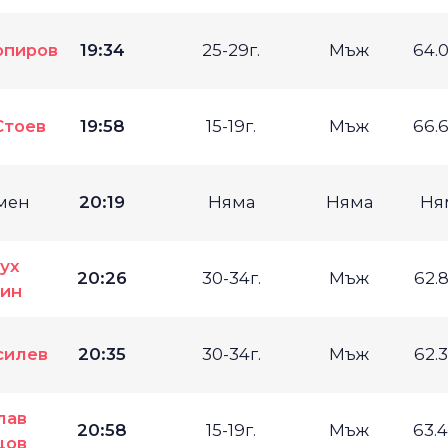
рпиров
19:34
25-29г.
Мъж
64.
Стоев
19:58
15-19г.
Мъж
66.
мен
20:19
Няма
Няма
Ня
ух
20:26
30-34г.
Мъж
62.
ин
силев
20:35
30-34г.
Мъж
62.
лав
20:58
15-19г.
Мъж
63.
цов