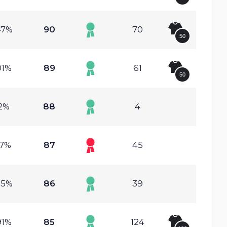
47%
90
70
50
01%
89
61
50
2%
88
4
17%
87
45
85%
86
39
91%
85
124