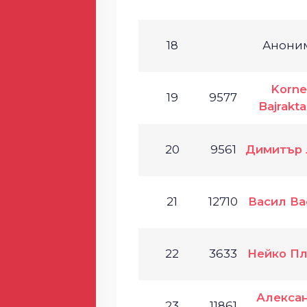
18
Анони
Korne
19
9577
Bajrakt
20
9561
Димитър 
21
12710
Васил Ва
22
3633
Нейко Пл
Алекса
23
11861