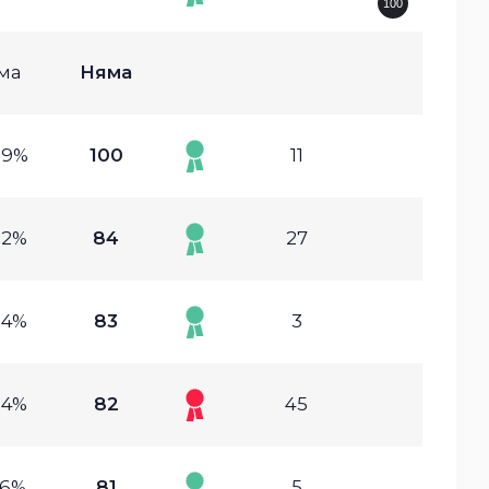
100
ма
Няма
89%
100
11
62%
84
27
84%
83
3
04%
82
45
66%
81
5