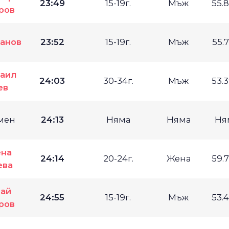
23:49
15-19г.
Мъж
55.
ров
анов
23:52
15-19г.
Мъж
55.
аил
24:03
30-34г.
Мъж
53.
ев
мен
24:13
Няма
Няма
Ня
на
24:14
20-24г.
Жена
59.
ева
ай
24:55
15-19г.
Мъж
53.
ров