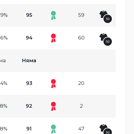
09%
95
59
50
66%
94
60
50
ма
Няма
84%
93
20
38%
92
2
48%
91
47
50