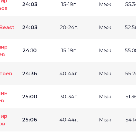
мир
24:03
15-19г.
Мъж
55.
ров
Beast
24:03
20-24г.
Мъж
52.
мир
24:10
15-19г.
Мъж
55.
ев
тоев
24:36
40-44г.
Мъж
55.
лин
25:00
30-34г.
Мъж
51.
ев
мир
25:06
40-44г.
Мъж
54.
ов