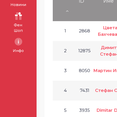
ID
Име
Новини
Фен
Цвет
Шоп
1
2868
Бахчев
Димит
2
12875
Инфо
Стефа
3
8050
Мартин И
4
7431
Стефан 
5
3935
Dimitar 