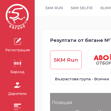
5KM RUN
5KM SELFIE
XLKM
Резултати от бягане №1
Регистрация
5KM Run
Баркод
Дарители
Позиция