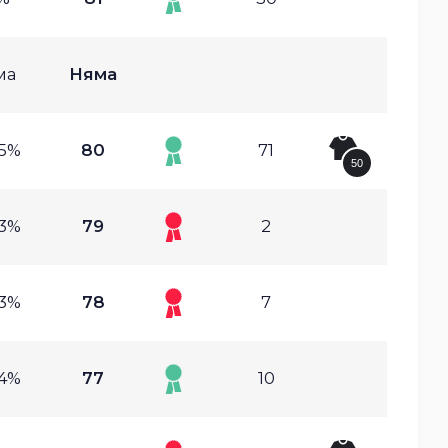
ма
Няма
45%
80
71
50
83%
79
2
73%
78
7
54%
77
10