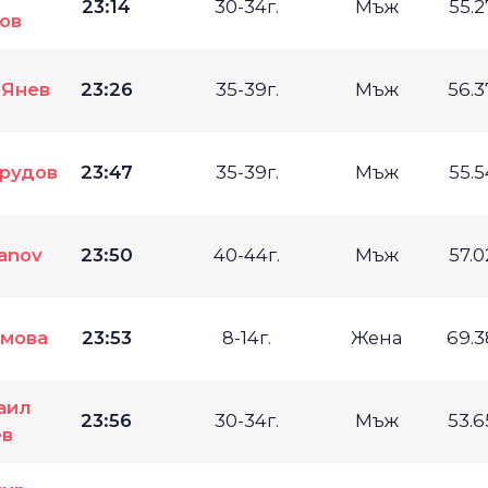
23:14
30-34г.
Мъж
55.
ов
 Янев
23:26
35-39г.
Мъж
56.
Грудов
23:47
35-39г.
Мъж
55.
vanov
23:50
40-44г.
Мъж
57.
омова
23:53
8-14г.
Жена
69.
аил
23:56
30-34г.
Мъж
53.
ев