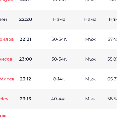
мен
22:20
Няма
Няма
Ня
рилов
22:21
30-34г.
Мъж
57.
жисов
23:00
30-34г.
Мъж
55.
 Митев
23:12
8-14г.
Мъж
65.
elev
23:13
40-44г.
Мъж
58.
лав