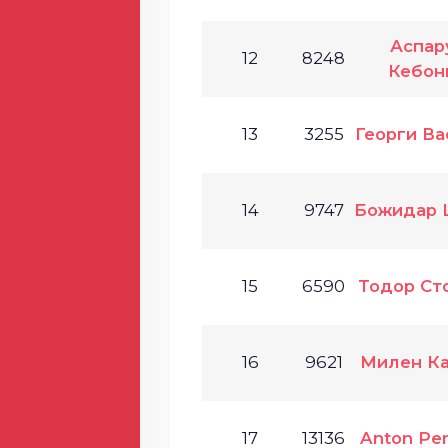
Аспар
12
8248
Кебон
13
3255
Георги Ва
14
9747
Божидар 
15
6590
Тодор Ст
16
9621
Милен К
17
13136
Anton Pe