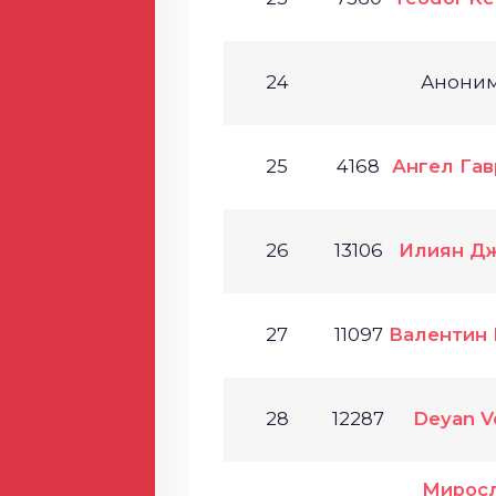
24
Анони
25
4168
Ангел Гав
26
13106
Илиян Д
27
11097
Валентин
28
12287
Deyan V
Мирос