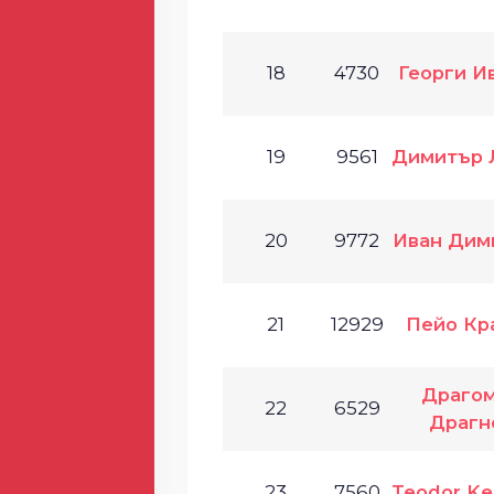
18
4730
Георги И
19
9561
Димитър 
20
9772
Иван Дим
21
12929
Пейо Кр
Драго
22
6529
Драгн
23
7560
Teodor Ke