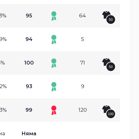
23%
95
64
50
29%
94
5
3%
100
71
50
02%
93
9
63%
99
120
100
ма
Няма