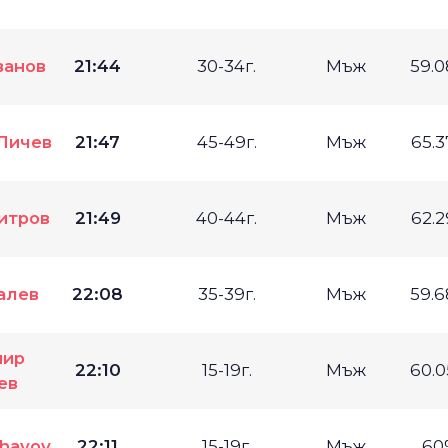
ванов
21:44
30-34г.
Мъж
59.
Личев
21:47
45-49г.
Мъж
65.
итров
21:49
40-44г.
Мъж
62.
алев
22:08
35-39г.
Мъж
59.
мир
22:10
15-19г.
Мъж
60.
ев
hayov
22:11
15-19г.
Мъж
60