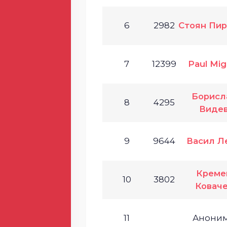
6
2982
Стоян Пи
7
12399
Paul Mig
Борисл
8
4295
Виде
9
9644
Васил Л
Креме
10
3802
Ковач
11
Анони