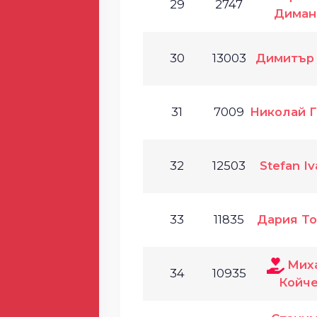
29
2747
Диман
30
13003
Димитър
31
7009
Николай 
32
12503
Stefan I
33
11835
Дария Т
Мих
34
10935
Койч