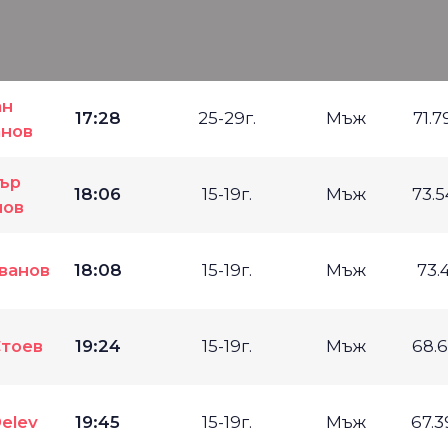
ан
17:28
25-29г.
Мъж
71.
анов
ър
18:06
15-19г.
Мъж
73.
нов
ванов
18:08
15-19г.
Мъж
73.
Стоев
19:24
15-19г.
Мъж
68.
Delev
19:45
15-19г.
Мъж
67.