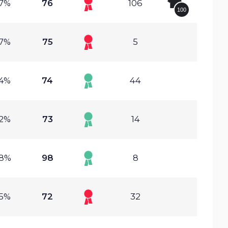
27%
76
106
100
37%
75
5
54%
74
44
02%
73
14
38%
98
8
65%
72
32