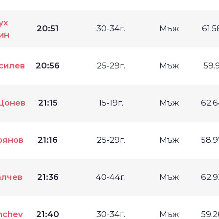
ух
20:51
30-34г.
Мъж
61.
ин
силев
20:56
25-29г.
Мъж
59.
Цонев
21:15
15-19г.
Мъж
62.
оянов
21:16
25-29г.
Мъж
58.
алчев
21:36
40-44г.
Мъж
62.
nchev
21:40
30-34г.
Мъж
59.