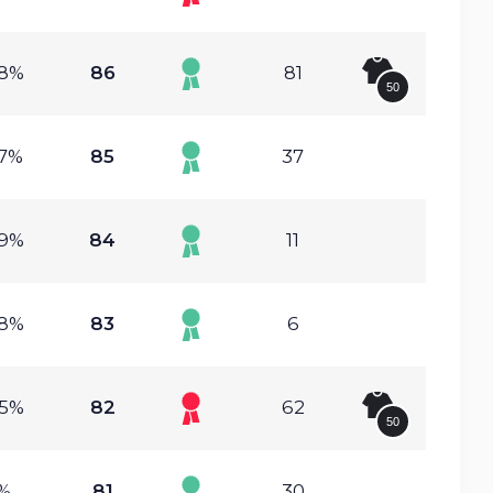
08%
86
81
50
37%
85
37
29%
84
11
68%
83
6
05%
82
62
50
%
81
30