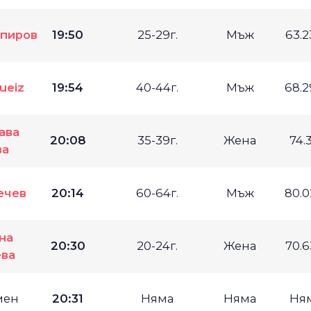
рпиров
19:50
25-29г.
Мъж
63.
ueiz
19:54
40-44г.
Мъж
68.
ава
20:08
35-39г.
Жена
74.
ва
ечев
20:14
60-64г.
Мъж
80.
на
20:30
20-24г.
Жена
70.
ева
мен
20:31
Няма
Няма
Ня