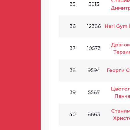
Стани
35
3913
Димит
36
12386
Hari Gym 
Драго
37
10573
Терзи
38
9594
Георги С
Цвете
39
5587
Панч
Стани
40
8663
Христ