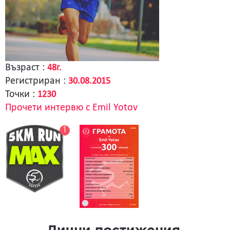
Възраст :
48г.
Регистриран :
30.08.2015
Точки :
1230
Прочети интервю с Emil Yotov
1