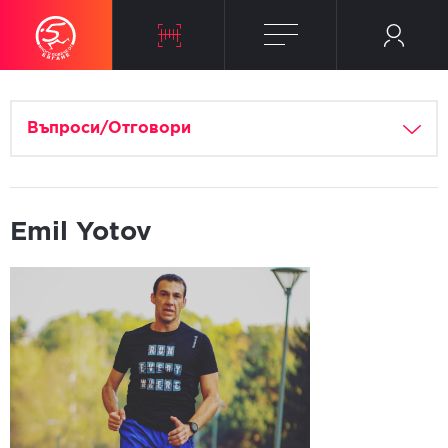
Въпроси/Отговори
Emil Yotov