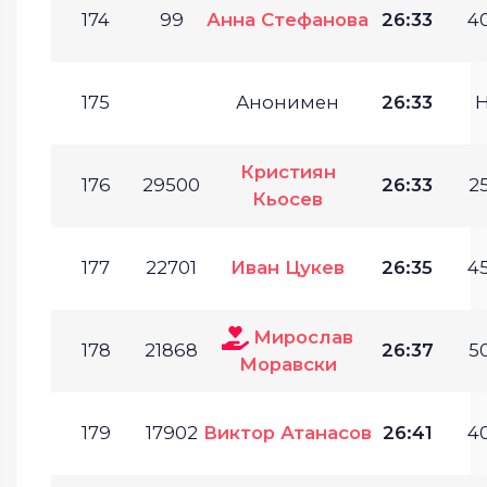
174
99
Анна Стефанова
26:33
40
175
Анонимен
26:33
Кристиян
176
29500
26:33
25
Кьосев
177
22701
Иван Цукев
26:35
45
Мирослав
178
21868
26:37
50
Моравски
179
17902
Виктор Атанасов
26:41
40