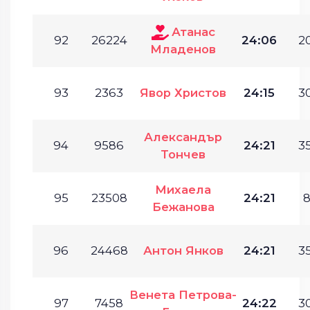
Атанас
92
26224
24:06
20
Младенов
93
2363
Явор Христов
24:15
30
Александър
94
9586
24:21
35
Тончев
Михаела
95
23508
24:21
8
Бежанова
96
24468
Антон Янков
24:21
35
Венета Петрова-
97
7458
24:22
30