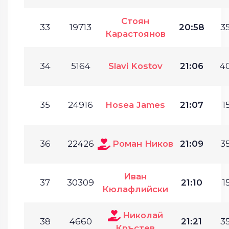
Стоян
33
19713
20:58
35
Карастоянов
34
5164
Slavi Kostov
21:06
40
35
24916
Hosea James
21:07
1
36
22426
Роман Ников
21:09
35
Иван
37
30309
21:10
1
Кюлафлийски
Николай
38
4660
21:21
35
Кръстев