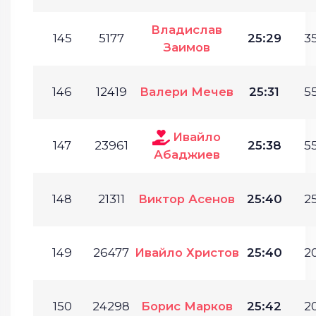
Владислав
145
5177
25:29
35
Заимов
146
12419
Валери Мечев
25:31
55
Ивайло
147
23961
25:38
55
Абаджиев
148
21311
Виктор Асенов
25:40
25
149
26477
Ивайло Христов
25:40
20
150
24298
Борис Марков
25:42
20