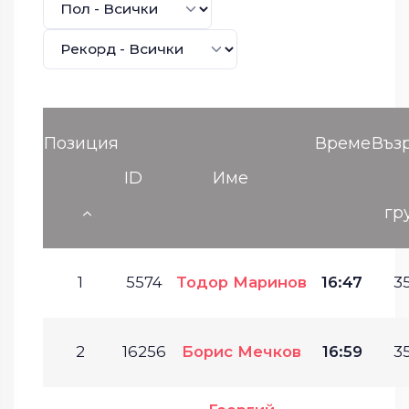
Позиция
Време
Въз
ID
Име
гр
1
5574
Тодор Маринов
16:47
35
2
16256
Борис Мечков
16:59
35