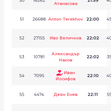
50
18262
21:59
40
Атанасова
51
26688
Anton Terekhov
22:00
45
52
27155
Иво Величков
22:02
40
Александър
53
10781
22:02
35
Наков
Иван
54
7095
22:10
40
Йосифов
55
4474
Деян Енев
22:11
55