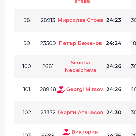
Гатева
98
28913
Мирослав Стоев
24:23
30
99
23509
Петър Бежанов
24:24
8
Simona
100
2681
24:26
30
Nedelcheva
101
28848
Georgi Mitsov
24:26
40
102
23372
Георги Атанасов
24:30
30
Виктория
103
6899
24:35
20