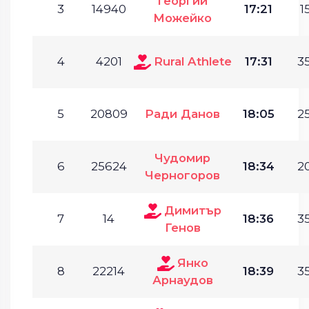
Георгий
3
14940
17:21
1
Можейко
4
4201
Rural Athlete
17:31
35
5
20809
Ради Данов
18:05
25
Чудомир
6
25624
18:34
20
Черногоров
Димитър
7
14
18:36
35
Генов
Янко
8
22214
18:39
35
Арнаудов