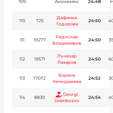
109
Анонимен
24:48
Дафинка
110
725
24:50
40
Тодорова
Радослав
111
19277
24:50
35
Владимиров
Лъчезар
112
19571
24:50
60
Лазаров
Боряна
113
17072
24:52
30
Кепеджиева
Georgi
114
8830
24:54
40
Drambozov