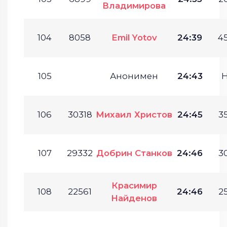
Владимирова
104
8058
Emil Yotov
24:39
45
105
Анонимен
24:43
106
30318
Михаил Христов
24:45
35
107
29332
Добрин Станков
24:46
30
Красимир
108
22561
24:46
25
Найденов