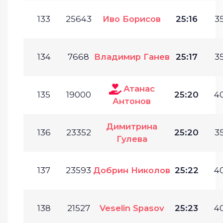
133
25643
Иво Борисов
25:16
35
134
7668
Владимир Ганев
25:17
35
Атанас
135
19000
25:20
40
Антонов
Димитрина
136
23352
25:20
35
Гулева
137
23593
Добрин Николов
25:22
40
138
21527
Veselin Spasov
25:23
40