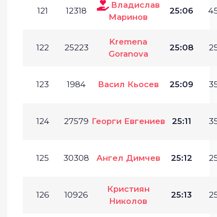
Владислав
121
12318
25:06
45
Маринов
Kremena
122
25223
25:08
25
Goranova
123
1984
Васил Кьосев
25:09
35
124
27579
Георги Евгениев
25:11
35
125
30308
Ангел Димчев
25:12
25
Кристиян
126
10926
25:13
25
Николов