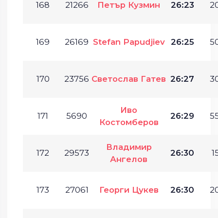
168
21266
Петър Кузмин
26:23
20
169
26169
Stefan Papudjiev
26:25
50
170
23756
Светослав Гатев
26:27
30
Иво
171
5690
26:29
55
Костомберов
Владимир
172
29573
26:30
1
Ангелов
173
27061
Георги Цукев
26:30
20