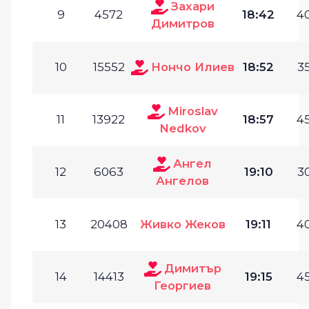
Захари
9
4572
18:42
40
Димитров
10
15552
Нончо Илиев
18:52
35
Miroslav
11
13922
18:57
45
Nedkov
Ангел
12
6063
19:10
30
Ангелов
13
20408
Живко Жеков
19:11
40
Димитър
14
14413
19:15
45
Георгиев