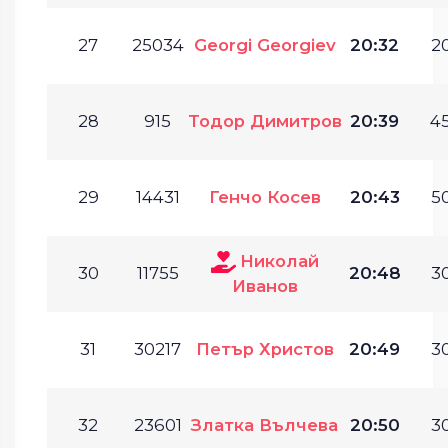
27
25034
Georgi Georgiev
20:32
20
28
915
Тодор Димитров
20:39
45
29
14431
Генчо Косев
20:43
50
Николай
30
11755
20:48
30
Иванов
31
30217
Петър Христов
20:49
30
32
23601
Златка Вълчева
20:50
30