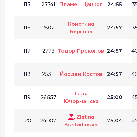
115
25741
Пламен Цанков
24:55
35
Кристина
116
2502
24:57
35
Бергова
117
2773
Тодор Прокопов
24:57
40
118
25311
Йордан Костов
24:57
40
Галя
119
26657
25:00
45
Ючорманска
Zlatina
120
24007
25:04
45
Kostadinova