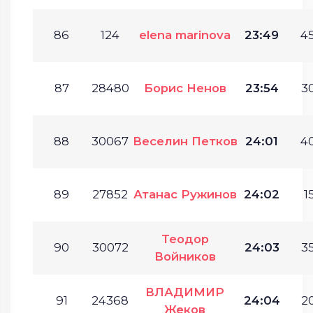
86
124
elena marinova
23:49
45
87
28480
Борис Ненов
23:54
30
88
30067
Веселин Петков
24:01
40
89
27852
Атанас Ружинов
24:02
1
Теодор
90
30072
24:03
35
Войников
ВЛАДИМИР
91
24368
24:04
20
Жеков