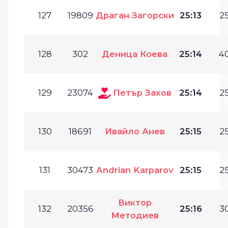
127
19809
Драган Загорски
25:13
25
128
302
Деница Коева
25:14
40
129
23074
Петър Захов
25:14
25
130
18691
Ивайло Анев
25:15
25
131
30473
Andrian Karparov
25:15
25
Виктор
132
20356
25:16
30
Методиев