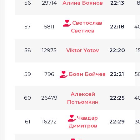
56
29714
Алина Боянов
22:13
8
Светослав
57
5811
22:18
40
Светиев
58
12975
Viktor Yotov
22:20
1
59
796
Боян Бойчев
22:21
50
Алексей
60
26479
22:25
40
Потьомкин
Чавдар
61
16272
22:29
30
Димитров