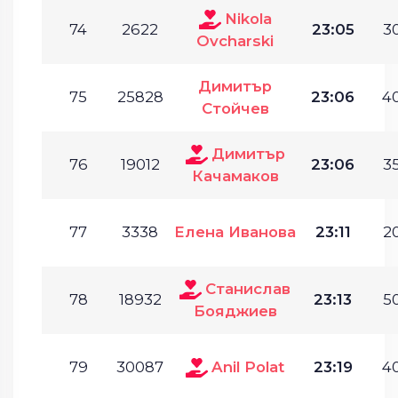
Nikola
74
2622
23:05
30
Ovcharski
Димитър
75
25828
23:06
40
Стойчев
Димитър
76
19012
23:06
35
Качамаков
77
3338
Елена Иванова
23:11
20
Станислав
78
18932
23:13
50
Бояджиев
79
30087
Anil Polat
23:19
40