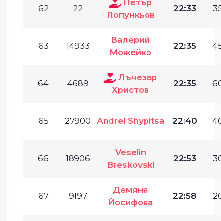
Петър
62
22
22:33
35
Попункьов
Валерий
63
14933
22:35
45
Можейко
Лъчезар
64
4689
22:35
60
Христов
65
27900
Andrei Shypitsa
22:40
40
Veselin
66
18906
22:53
30
Breskovski
Демяна
67
9197
22:58
20
Йосифова