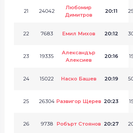
Любомир
21
24042
20:11
25
Димитров
22
7683
Емил Михов
20:12
30
Александър
23
19335
20:16
1
Алексиев
24
15022
Наско Башев
20:19
50
25
26304
Развигор Щерев
20:23
1
26
9738
Робърт Стоянов
20:27
20