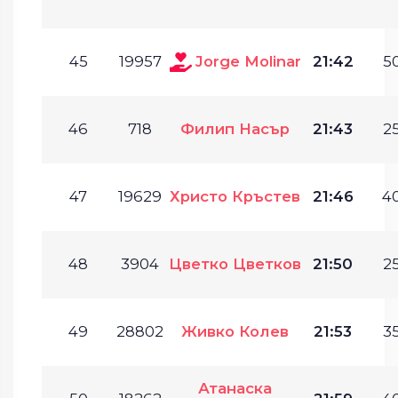
45
19957
Jorge Molinar
21:42
50
46
718
Филип Насър
21:43
25
47
19629
Христо Кръстев
21:46
40
48
3904
Цветко Цветков
21:50
25
49
28802
Живко Колев
21:53
35
Атанаска