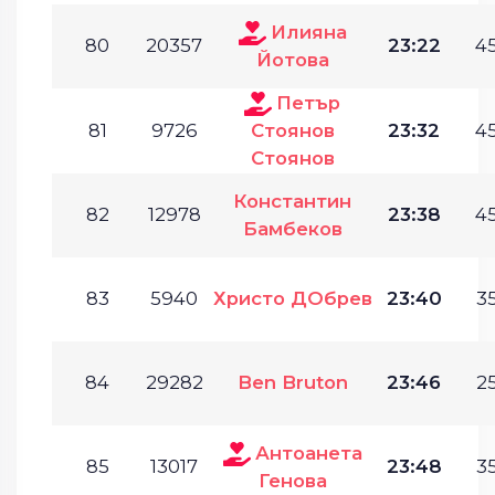
Илияна
80
20357
23:22
45
Йотова
Петър
81
9726
Стоянов
23:32
45
Стоянов
Константин
82
12978
23:38
45
Бамбеков
83
5940
Христо ДОбрев
23:40
35
84
29282
Ben Bruton
23:46
25
Антоанета
85
13017
23:48
35
Генова