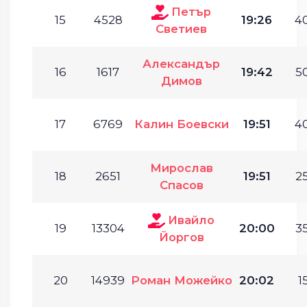
Петър
15
4528
19:26
40
Светиев
Александър
16
1617
19:42
50
Димов
17
6769
Калин Боевски
19:51
40
Мирослав
18
2651
19:51
25
Спасов
Ивайло
19
13304
20:00
35
Йоргов
20
14939
Роман Можейко
20:02
1