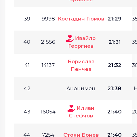
39
9998
Костадин Гюмов
21:29
35
Ивайло
40
21556
21:31
35
Георгиев
Борислав
41
14137
21:32
30
Пенчев
42
Анонимен
21:38
Илиан
43
16054
21:40
20
Стефчов
44
7254
Стоян Бонев
21:40
35