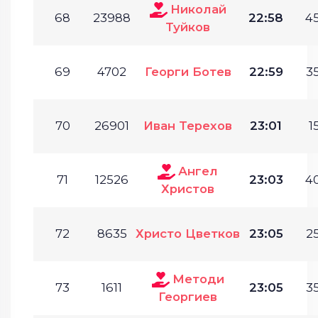
Николай
68
23988
22:58
45
Туйков
69
4702
Георги Ботев
22:59
35
70
26901
Иван Терехов
23:01
1
Ангел
71
12526
23:03
40
Христов
72
8635
Христо Цветков
23:05
25
Методи
73
1611
23:05
35
Георгиев