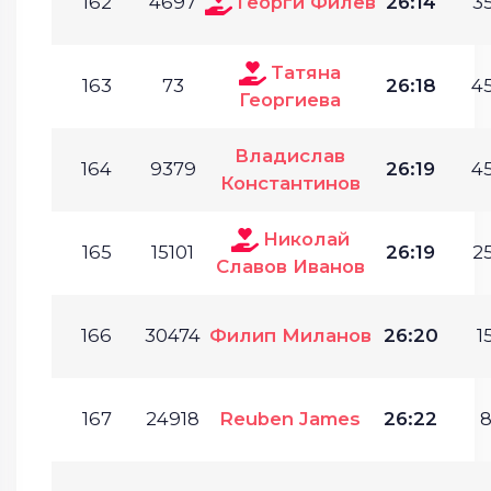
162
4697
Георги Филев
26:14
35
Татяна
163
73
26:18
45
Георгиева
Владислав
164
9379
26:19
45
Константинов
Николай
165
15101
26:19
25
Славов Иванов
166
30474
Филип Миланов
26:20
1
167
24918
Reuben James
26:22
8