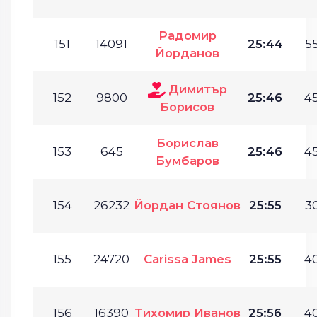
Радомир
151
14091
25:44
55
Йорданов
Димитър
152
9800
25:46
45
Борисов
Борислав
153
645
25:46
45
Бумбаров
154
26232
Йордан Стоянов
25:55
30
155
24720
Carissa James
25:55
40
156
16390
Тихомир Иванов
25:56
40