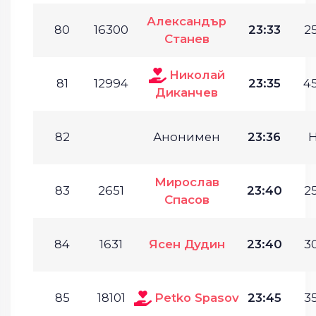
Александър
80
16300
23:33
25
Станев
Николай
81
12994
23:35
45
Диканчев
82
Анонимен
23:36
Мирослав
83
2651
23:40
25
Спасов
84
1631
Ясен Дудин
23:40
30
85
18101
Petko Spasov
23:45
35