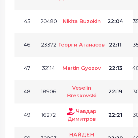
45
20480
Nikita Buzokin
22:04
35
46
23372
Георги Атанасов
22:11
35
47
32114
Martin Gyozov
22:13
40
Veselin
48
18906
22:19
30
Breskovski
Чавдар
49
16272
22:21
30
Димитров
НАЙДЕН