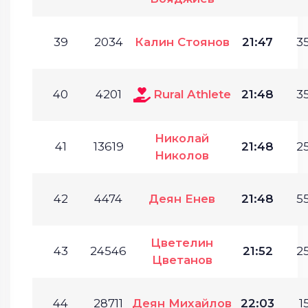
39
2034
Калин Стоянов
21:47
35
40
4201
Rural Athlete
21:48
35
Николай
41
13619
21:48
25
Николов
42
4474
Деян Енев
21:48
55
Цветелин
43
24546
21:52
25
Цветанов
44
28711
Деян Михайлов
22:03
1