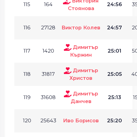
Виктория
115
164
24:56
35
Стоянова
116
27128
Виктор Колев
24:57
20
Димитър
117
1420
25:01
50
Кържин
Димитър
118
31817
25:05
40
Христов
Димитър
119
31608
25:13
1
Данчев
120
25643
Иво Борисов
25:20
35