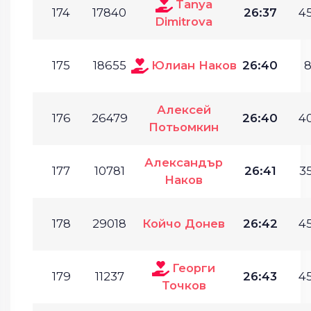
Tanya
174
17840
26:37
45
Dimitrova
175
18655
Юлиан Наков
26:40
8
Алексей
176
26479
26:40
40
Потьомкин
Александър
177
10781
26:41
35
Наков
178
29018
Койчо Донев
26:42
45
Георги
179
11237
26:43
45
Точков