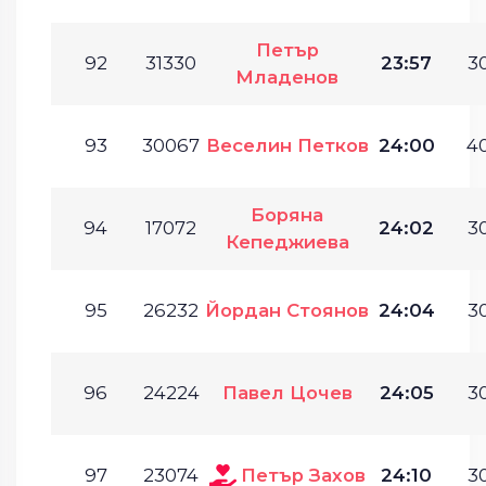
Петър
92
31330
23:57
30
Младенов
93
30067
Веселин Петков
24:00
40
Боряна
94
17072
24:02
30
Кепеджиева
95
26232
Йордан Стоянов
24:04
30
96
24224
Павел Цочев
24:05
30
97
23074
Петър Захов
24:10
30