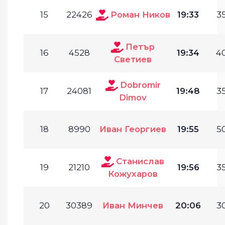
15
22426
Роман Ников
19:33
35
Петър
16
4528
19:34
40
Светиев
Dobromir
17
24081
19:48
35
Dimov
18
8990
Иван Георгиев
19:55
50
Станислав
19
21210
19:56
35
Кожухаров
20
30389
Иван Минчев
20:06
30