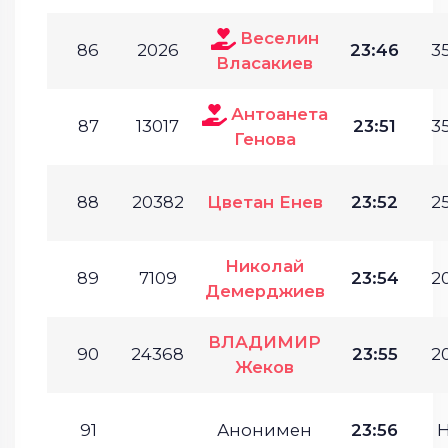
Веселин
86
2026
23:46
35
Власакиев
Антоанета
87
13017
23:51
35
Генова
88
20382
Цветан Енев
23:52
25
Николай
89
7109
23:54
20
Демерджиев
ВЛАДИМИР
90
24368
23:55
20
Жеков
91
Анонимен
23:56