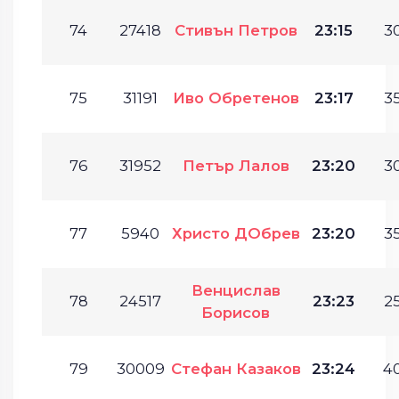
74
27418
Стивън Петров
23:15
30
75
31191
Иво Обретенов
23:17
35
76
31952
Петър Лалов
23:20
30
77
5940
Христо ДОбрев
23:20
35
Венцислав
78
24517
23:23
25
Борисов
79
30009
Стефан Казаков
23:24
40