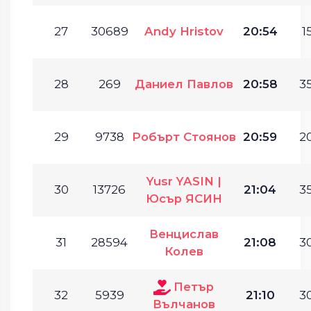
27
30689
Andy Hristov
20:54
1
28
269
Даниел Павлов
20:58
35
29
9738
Робърт Стоянов
20:59
20
Yusr YASIN |
30
13726
21:04
35
Юсър ЯСИН
Венцислав
31
28594
21:08
30
Колев
Петър
32
5939
21:10
30
Вълчанов