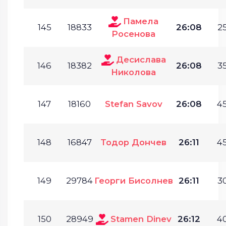
Памела
145
18833
26:08
25
Росенова
Десислава
146
18382
26:08
35
Николова
147
18160
Stefan Savov
26:08
45
148
16847
Тодор Дончев
26:11
45
149
29784
Георги Бисолнев
26:11
30
150
28949
Stamen Dinev
26:12
40