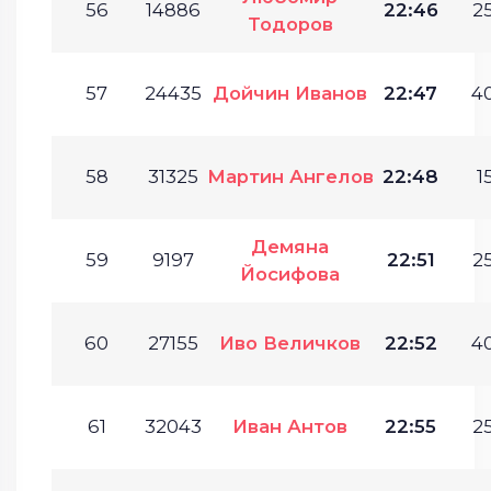
56
14886
22:46
25
Тодоров
57
24435
Дойчин Иванов
22:47
40
58
31325
Мартин Ангелов
22:48
1
Демяна
59
9197
22:51
25
Йосифова
60
27155
Иво Величков
22:52
40
61
32043
Иван Антов
22:55
25