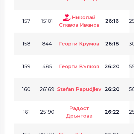
Николай
157
15101
26:16
25
Славов Иванов
158
844
Георги Крумов
26:18
30
159
485
Георги Вълков
26:20
55
160
26169
Stefan Papudjiev
26:20
50
Радост
161
25190
26:22
25
Дрънгова