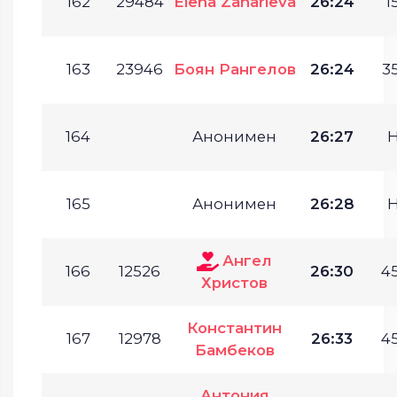
162
29484
Elena Zaharieva
26:24
1
163
23946
Боян Рангелов
26:24
35
164
Анонимен
26:27
165
Анонимен
26:28
Ангел
166
12526
26:30
45
Христов
Константин
167
12978
26:33
45
Бамбеков
Антония