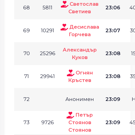
Светослав
68
5811
23:06
40
Светиев
Десислава
69
10291
23:07
30
Горчева
Александър
70
25296
23:08
1
Куков
Огнян
71
29941
23:08
35
Кръстев
72
Анонимен
23:09
Петър
73
9726
Стоянов
23:09
45
Стоянов