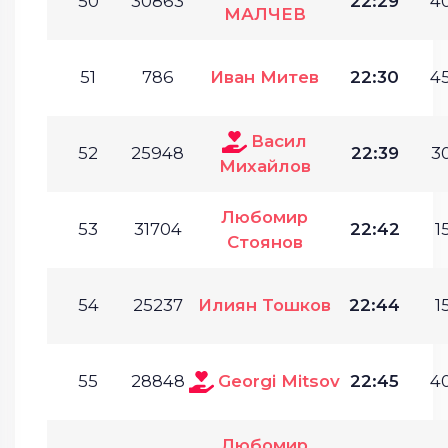
50
30863
22:29
40
МАЛЧЕВ
51
786
Иван Митев
22:30
45
Васил
52
25948
22:39
30
Михайлов
Любомир
53
31704
22:42
1
Стоянов
54
25237
Илиян Тошков
22:44
1
55
28848
Georgi Mitsov
22:45
40
Любомир