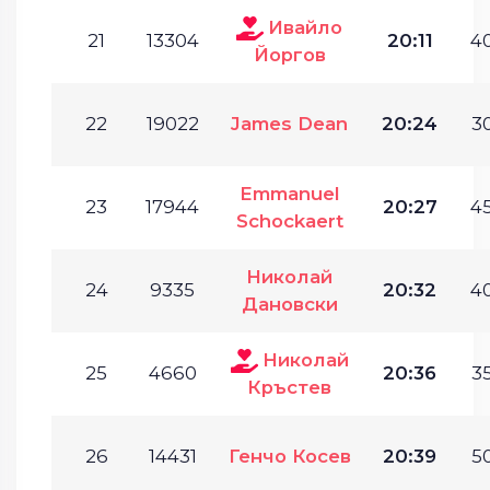
Ивайло
21
13304
20:11
40
Йоргов
22
19022
James Dean
20:24
30
Emmanuel
23
17944
20:27
45
Schockaert
Николай
24
9335
20:32
40
Дановски
Николай
25
4660
20:36
35
Кръстев
26
14431
Генчо Косев
20:39
50