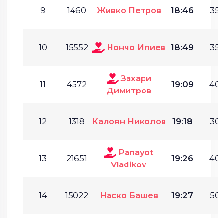
9
1460
Живко Петров
18:46
35
10
15552
Нончо Илиев
18:49
35
Захари
11
4572
19:09
40
Димитров
12
1318
Калоян Николов
19:18
30
Panayot
13
21651
19:26
40
Vladikov
14
15022
Наско Башев
19:27
50