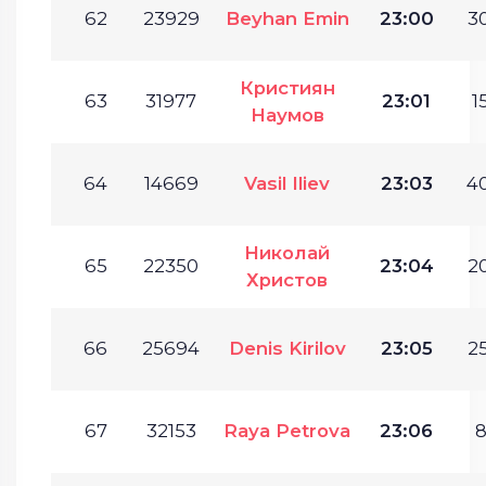
62
23929
Beyhan Emin
23:00
30
Кристиян
63
31977
23:01
1
Наумов
64
14669
Vasil Iliev
23:03
40
Николай
65
22350
23:04
20
Христов
66
25694
Denis Kirilov
23:05
25
67
32153
Raya Petrova
23:06
8