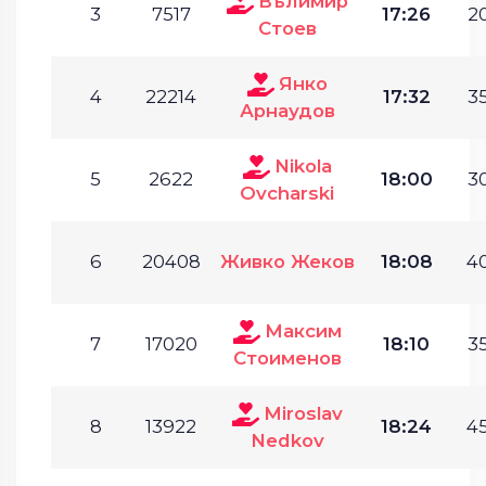
Вълимир
3
7517
17:26
20
Стоев
Янко
4
22214
17:32
35
Арнаудов
Nikola
5
2622
18:00
30
Ovcharski
6
20408
Живко Жеков
18:08
40
Максим
7
17020
18:10
35
Стоименов
Miroslav
8
13922
18:24
45
Nedkov