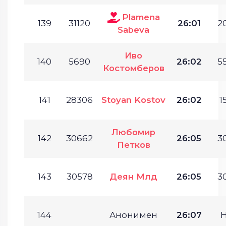
Plamena
139
31120
26:01
20
Sabeva
Иво
140
5690
26:02
55
Костомберов
141
28306
Stoyan Kostov
26:02
1
Любомир
142
30662
26:05
30
Петков
143
30578
Деян Млд
26:05
30
144
Анонимен
26:07