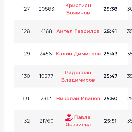
Кристиян
127
20883
25:38
30
Божинов
128
4168
Ангел Гаврилов
25:41
35
129
24561
Калин Димитров
25:43
35
Радослав
130
19277
25:47
35
Владимиров
131
23121
Николай Иванов
25:50
25
Павла
132
21760
25:51
35
Янакиева