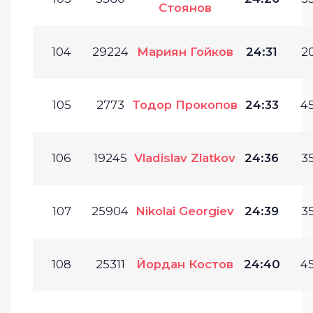
Стоянов
104
29224
Мариян Гойков
24:31
20
105
2773
Тодор Прокопов
24:33
45
106
19245
Vladislav Zlatkov
24:36
35
107
25904
Nikolai Georgiev
24:39
35
108
25311
Йордан Костов
24:40
45