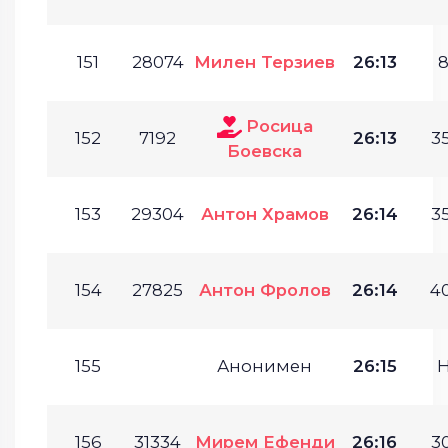
151
28074
Милен Терзиев
26:13
8
Росица
152
7192
26:13
35
Боевска
153
29304
Антон Храмов
26:14
35
154
27825
Антон Фролов
26:14
40
155
Анонимен
26:15
156
31334
Мирем Ефенди
26:16
30