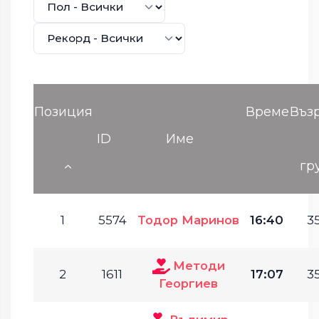
Позиция
Време
Въз
ID
Име
гр
1
5574
Тодор Маринов
16:40
35
Методи
2
1611
17:07
35
Георгиев