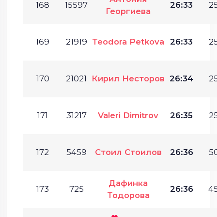
168
15597
26:33
25
Георгиева
169
21919
Teodora Petkova
26:33
25
170
21021
Кирил Несторов
26:34
25
171
31217
Valeri Dimitrov
26:35
25
172
5459
Стоил Стоилов
26:36
50
Дафинка
173
725
26:36
45
Тодорова