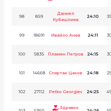
Даниел
98
859
24:10
35
Кубашлиев
99
18691
Ивайло Анев
24:11
30
100
5835
Пламен Петров
24:15
30
101
14668
Спартак Цаков
24:18
25
102
27112
Petko Georgiev
24:25
45
Здравко
103
5360
24:26
55