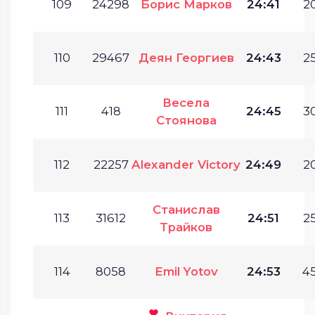
109
24298
Борис Марков
24:41
20
110
29467
Деян Георгиев
24:43
25
Весела
111
418
24:45
30
Стоянова
112
22257
Alexander Victory
24:49
20
Станислав
113
31612
24:51
25
Трайков
114
8058
Emil Yotov
24:53
45