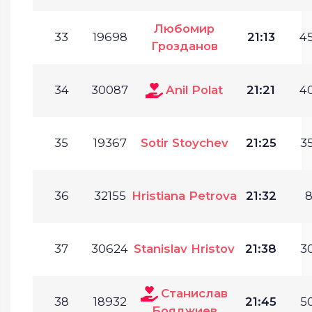
Любомир
33
19698
21:13
45
Грозданов
34
30087
Anil Polat
21:21
40
35
19367
Sotir Stoychev
21:25
35
36
32155
Hristiana Petrova
21:32
8
37
30624
Stanislav Hristov
21:38
30
Станислав
38
18932
21:45
50
Бояджиев