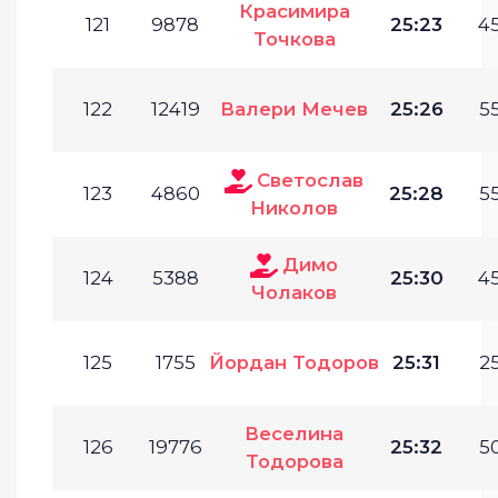
Красимира
121
9878
25:23
45
Точкова
122
12419
Валери Мечев
25:26
55
Светослав
123
4860
25:28
55
Николов
Димо
124
5388
25:30
45
Чолаков
125
1755
Йордан Тодоров
25:31
25
Веселина
126
19776
25:32
50
Тодорова