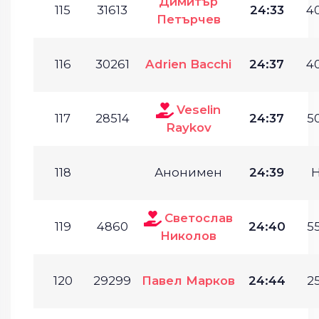
Димитър
115
31613
24:33
40
Петърчев
116
30261
Adrien Bacchi
24:37
40
Veselin
117
28514
24:37
50
Raykov
118
Анонимен
24:39
Светослав
119
4860
24:40
55
Николов
120
29299
Павел Марков
24:44
25