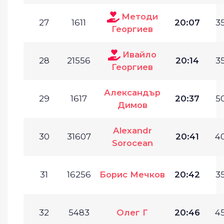
Методи
27
1611
20:07
35
Георгиев
Ивайло
28
21556
20:14
35
Георгиев
Александър
29
1617
20:37
50
Димов
Alexandr
30
31607
20:41
40
Sorocean
31
16256
Борис Мечков
20:42
35
32
5483
Олег Г
20:46
45