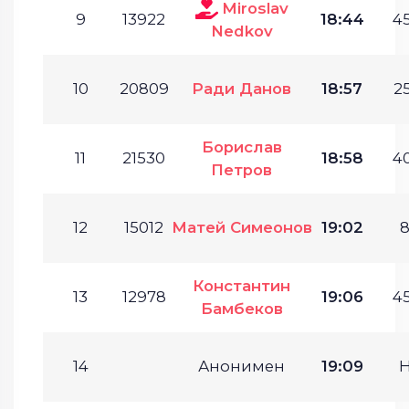
Miroslav
9
13922
18:44
45
Nedkov
10
20809
Ради Данов
18:57
25
Борислав
11
21530
18:58
40
Петров
12
15012
Матей Симеонов
19:02
8
Константин
13
12978
19:06
45
Бамбеков
14
Анонимен
19:09