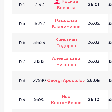
Росица
174
7192
26:01
35
Боевска
Радослав
175
19277
26:02
35
Владимиров
Кристиан
176
31629
26:03
35
Тодоров
Александър
177
31515
26:03
1
Николов
178
27580
Georgi Apostolov
26:08
1
Иво
179
5690
26:10
55
Костомберов