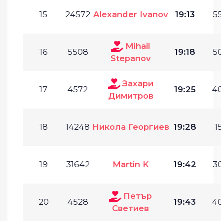
15
24572
Alexander Ivanov
19:13
55
Mihail
16
5508
19:18
50
Stepanov
Захари
17
4572
19:25
40
Димитров
18
14248
Никола Георгиев
19:28
1
19
31642
Martin K
19:42
30
Петър
20
4528
19:43
40
Светиев