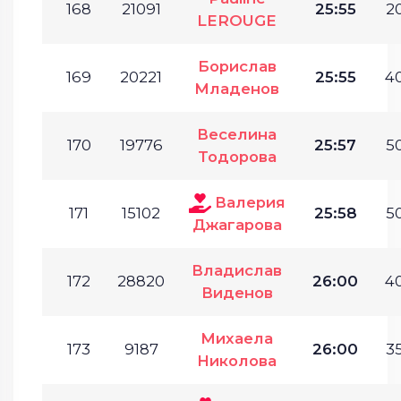
168
21091
25:55
20
LEROUGE
Борислав
169
20221
25:55
40
Младенов
Веселина
170
19776
25:57
50
Тодорова
Валерия
171
15102
25:58
50
Джагарова
Владислав
172
28820
26:00
40
Виденов
Михаела
173
9187
26:00
35
Николова