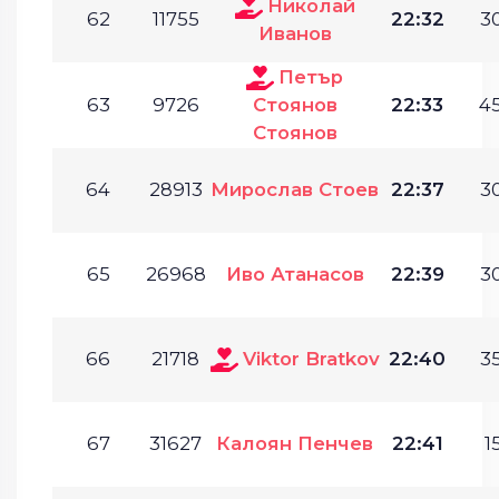
Николай
62
11755
22:32
30
Иванов
Петър
63
9726
Стоянов
22:33
45
Стоянов
64
28913
Мирослав Стоев
22:37
30
65
26968
Иво Атанасов
22:39
30
66
21718
Viktor Bratkov
22:40
35
67
31627
Калоян Пенчев
22:41
1