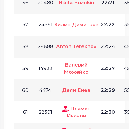
56
20480
Nikita Buzokin
22:21
35
57
24561
Калин Димитров
22:22
35
58
26688
Anton Terekhov
22:24
45
Валерий
59
14933
22:27
45
Можейко
60
4474
Деян Енев
22:29
55
Пламен
61
22391
22:30
35
Иванов