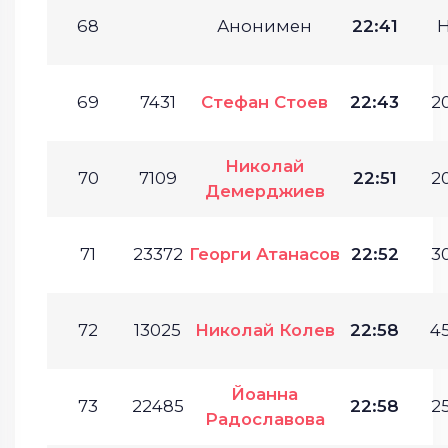
68
Анонимен
22:41
69
7431
Стефан Стоев
22:43
20
Николай
70
7109
22:51
20
Демерджиев
71
23372
Георги Атанасов
22:52
30
72
13025
Николай Колев
22:58
45
Йоанна
73
22485
22:58
25
Радославова