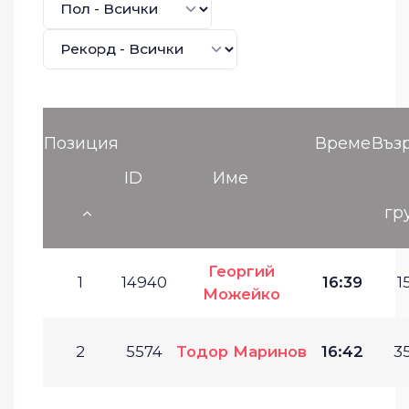
Позиция
Време
Въз
ID
Име
гр
Георгий
1
14940
16:39
1
Можейко
2
5574
Тодор Маринов
16:42
35