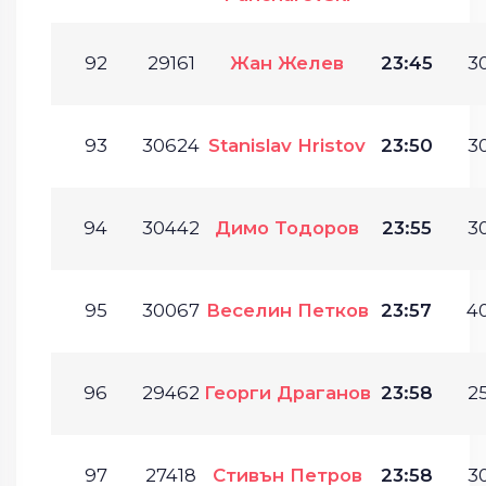
92
29161
Жан Желев
23:45
30
93
30624
Stanislav Hristov
23:50
30
94
30442
Димо Тодоров
23:55
30
95
30067
Веселин Петков
23:57
40
96
29462
Георги Драганов
23:58
25
97
27418
Стивън Петров
23:58
30