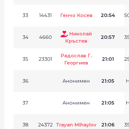
33
14431
Генчо Косев
20:54
50
Николай
34
4660
20:57
35
Кръстев
Радослав Г.
35
23301
21:01
25
Георгиев
36
Анонимен
21:05
37
Анонимен
21:05
38
24372
Trayan Mihaylov
21:06
35