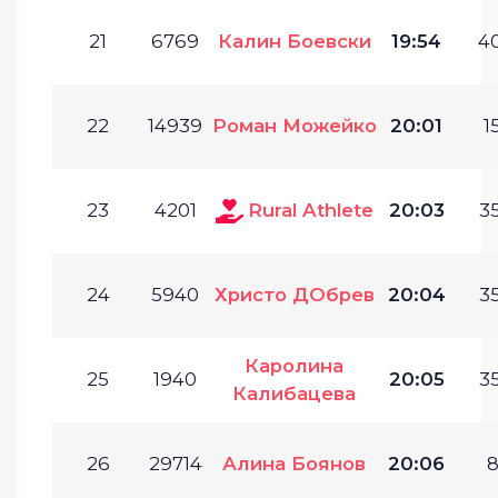
21
6769
Калин Боевски
19:54
40
22
14939
Роман Можейко
20:01
1
23
4201
Rural Athlete
20:03
35
24
5940
Христо ДОбрев
20:04
35
Каролина
25
1940
20:05
35
Калибацева
26
29714
Алина Боянов
20:06
8