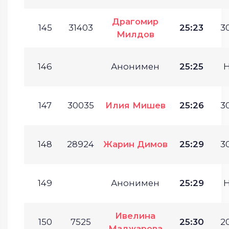
Драгомир
145
31403
25:23
30
Милдов
146
Анонимен
25:25
147
30035
Илия Мишев
25:26
30
148
28924
Жарин Димов
25:29
30
149
Анонимен
25:29
Ивелина
150
7525
25:30
20
Маджарова