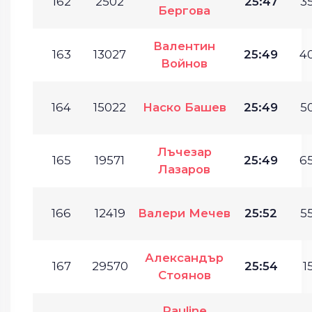
162
2502
25:47
35
Бергова
Валентин
163
13027
25:49
40
Войнов
164
15022
Наско Башев
25:49
50
Лъчезар
165
19571
25:49
65
Лазаров
166
12419
Валери Мечев
25:52
55
Александър
167
29570
25:54
1
Стоянов
Pauline