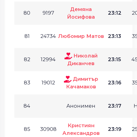
Демяна
80
9197
23:12
20
Йосифова
81
24734
Любомир Матов
23:13
35
Николай
82
12994
23:15
45
Диканчев
Димитър
83
19012
23:16
35
Качамаков
84
Анонимен
23:17
Кристиян
85
30908
23:19
25
Александров