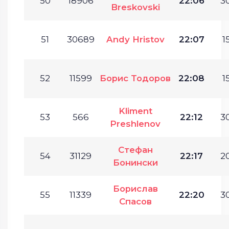
50
18906
22:06
30
Breskovski
51
30689
Andy Hristov
22:07
1
52
11599
Борис Тодоров
22:08
1
Kliment
53
566
22:12
30
Preshlenov
Стефан
54
31129
22:17
20
Бонински
Борислав
55
11339
22:20
30
Спасов