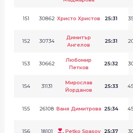
151
30862
Христо Христов
25:31
35
Димитър
152
30734
25:31
20
Ангелов
Любомир
153
30662
25:32
30
Петков
Мирослав
154
31131
25:33
45
Йорданов
155
26108
Ваня Димитрова
25:34
45
156
18101
Petko Spasov
25:37
30