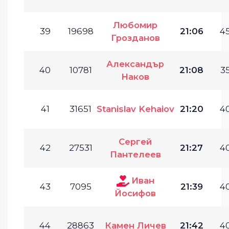
Любомир
39
19698
21:06
45
Грозданов
Александър
40
10781
21:08
35
Наков
41
31651
Stanislav Kehaiov
21:20
40
Сергей
42
27531
21:27
40
Пантелеев
Иван
43
7095
21:39
40
Йосифов
44
28863
Камен Личев
21:42
40