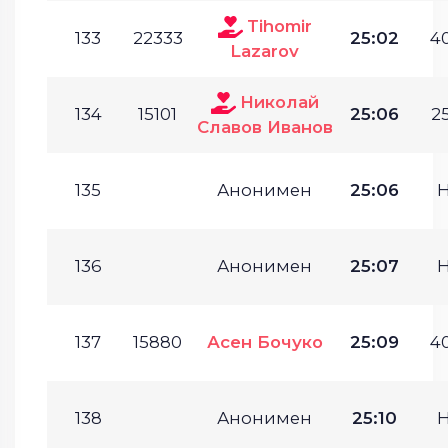
Tihomir
133
22333
25:02
40
Lazarov
Николай
134
15101
25:06
25
Славов Иванов
135
Анонимен
25:06
136
Анонимен
25:07
137
15880
Асен Бочуко
25:09
40
138
Анонимен
25:10