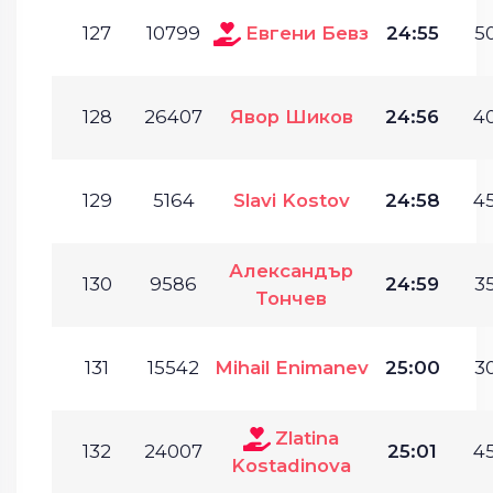
127
10799
Евгени Бевз
24:55
50
128
26407
Явор Шиков
24:56
40
129
5164
Slavi Kostov
24:58
45
Александър
130
9586
24:59
35
Тончев
131
15542
Mihail Enimanev
25:00
30
Zlatina
132
24007
25:01
45
Kostadinova