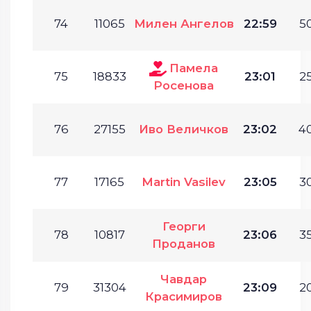
74
11065
Милен Ангелов
22:59
50
Памела
75
18833
23:01
25
Росенова
76
27155
Иво Величков
23:02
40
77
17165
Martin Vasilev
23:05
30
Георги
78
10817
23:06
35
Проданов
Чавдар
79
31304
23:09
20
Красимиров