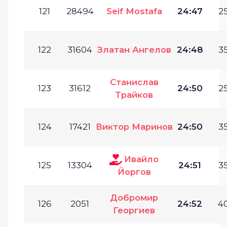
121
28494
Seif Mostafa
24:47
25
122
31604
Златан Ангелов
24:48
35
Станислав
123
31612
24:50
25
Трайков
124
17421
Виктор Маринов
24:50
35
Ивайло
125
13304
24:51
35
Йоргов
Добромир
126
2051
24:52
40
Георгиев