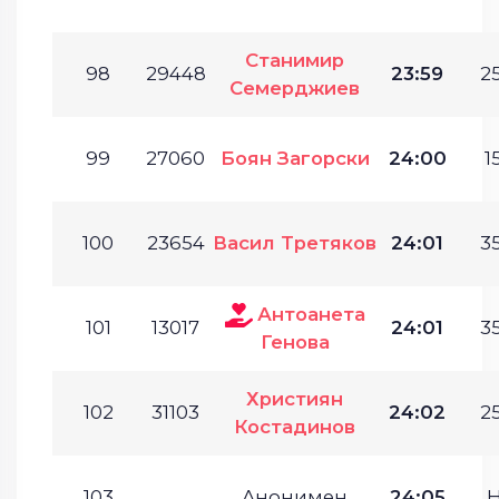
Станимир
98
29448
23:59
25
Семерджиев
99
27060
Боян Загорски
24:00
1
100
23654
Васил Третяков
24:01
35
Антоанета
101
13017
24:01
35
Генова
Християн
102
31103
24:02
25
Костадинов
103
Анонимен
24:05