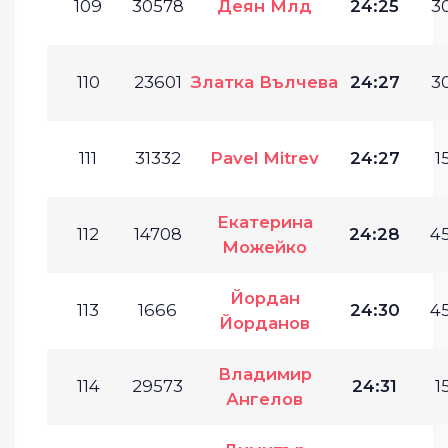
109
30578
Деян Млд
24:25
30
110
23601
Златка Вълчева
24:27
30
111
31332
Pavel Mitrev
24:27
1
Екатерина
112
14708
24:28
45
Можейко
Йордан
113
1666
24:30
45
Йорданов
Владимир
114
29573
24:31
1
Ангелов