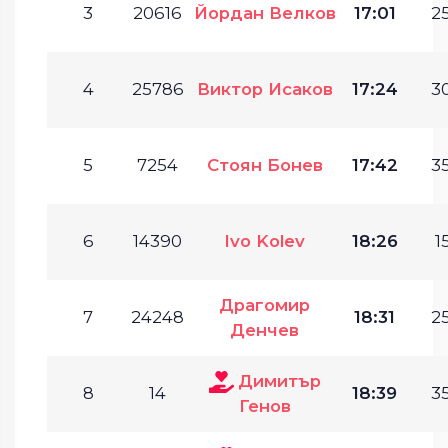
3
20616
Йордан Велков
17:01
25
4
25786
Виктор Исаков
17:24
30
5
7254
Стоян Бонев
17:42
35
6
14390
Ivo Kolev
18:26
1
Драгомир
7
24248
18:31
25
Денчев
Димитър
8
14
18:39
35
Генов