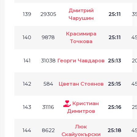
Дмитрий
139
29305
25:11
35
Чарушин
Красимира
140
9878
25:11
45
Точкова
141
31038
Георги Чавдаров
25:13
20
142
584
Цветан Стоянов
25:15
45
Кристиан
143
31116
25:16
25
Димитров
Люк
144
8622
25:18
45
Скайуокърски