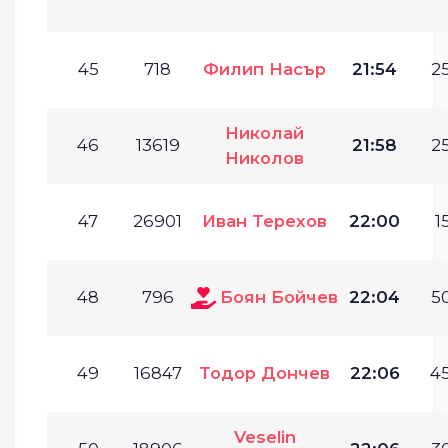
45
718
Филип Насър
21:54
25
Николай
46
13619
21:58
25
Николов
47
26901
Иван Терехов
22:00
1
48
796
Боян Бойчев
22:04
50
49
16847
Тодор Дончев
22:06
45
Veselin