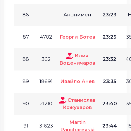
86
Анонимен
23:23
87
4702
Георги Ботев
23:25
35
Илия
88
362
23:32
40
Воденичаров
89
18691
Ивайло Анев
23:35
30
Станислав
90
21210
23:40
35
Кожухаров
Martin
91
31623
23:44
1
Pancharevski