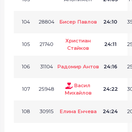
104
28804
Бисер Павлов
24:10
35
Христиан
105
21740
24:11
25
Стайков
106
31104
Радомир Антов
24:16
25
Васил
107
25948
24:22
30
Михайлов
108
30915
Елина Енчева
24:24
20