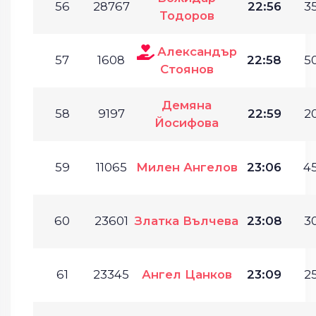
56
28767
22:56
35
Тодоров
Александър
57
1608
22:58
50
Стоянов
Демяна
58
9197
22:59
20
Йосифова
59
11065
Милен Ангелов
23:06
45
60
23601
Златка Вълчева
23:08
30
61
23345
Ангел Цанков
23:09
25