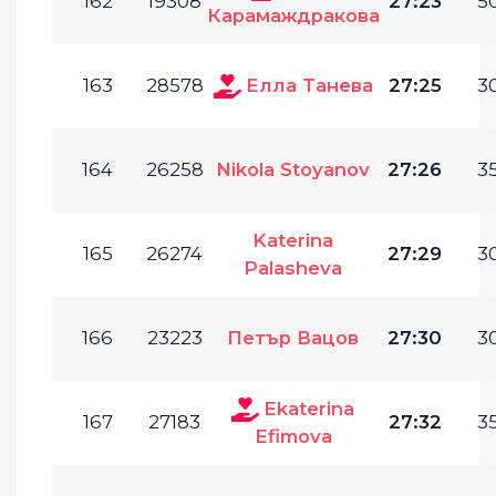
162
19308
27:23
50
Карамаждракова
163
28578
Елла Танева
27:25
30
164
26258
Nikola Stoyanov
27:26
35
Katerina
165
26274
27:29
30
Palasheva
166
23223
Петър Вацов
27:30
30
Ekaterina
167
27183
27:32
35
Efimova