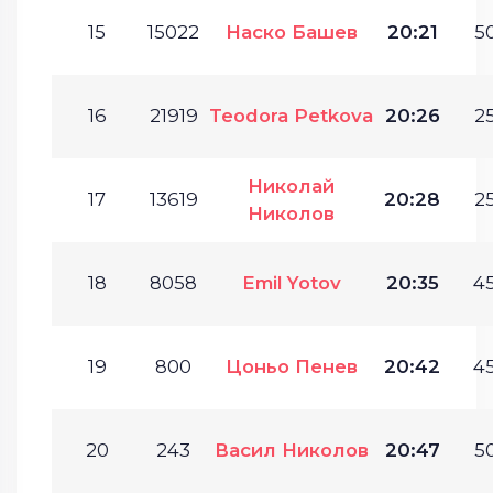
15
15022
Наско Башев
20:21
50
16
21919
Teodora Petkova
20:26
25
Николай
17
13619
20:28
25
Николов
18
8058
Emil Yotov
20:35
45
19
800
Цоньо Пенев
20:42
45
20
243
Васил Николов
20:47
50