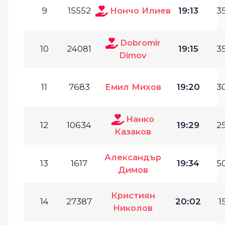
9
15552
Нончо Илиев
19:13
35
Dobromir
10
24081
19:15
35
Dimov
11
7683
Емил Михов
19:20
30
Нанко
12
10634
19:29
25
Казаков
Александър
13
1617
19:34
50
Димов
Кристиян
14
27387
20:02
1
Николов