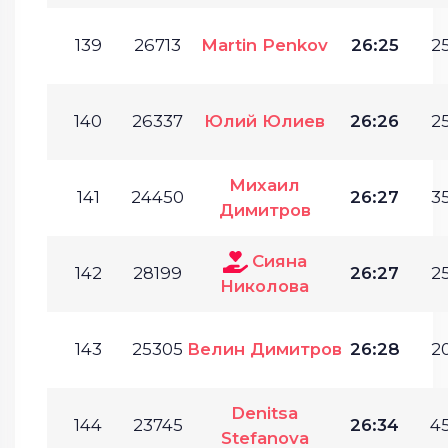
139
26713
Martin Penkov
26:25
25
140
26337
Юлий Юлиев
26:26
25
Михаил
141
24450
26:27
35
Димитров
Сияна
142
28199
26:27
25
Николова
143
25305
Велин Димитров
26:28
20
Denitsa
144
23745
26:34
45
Stefanova