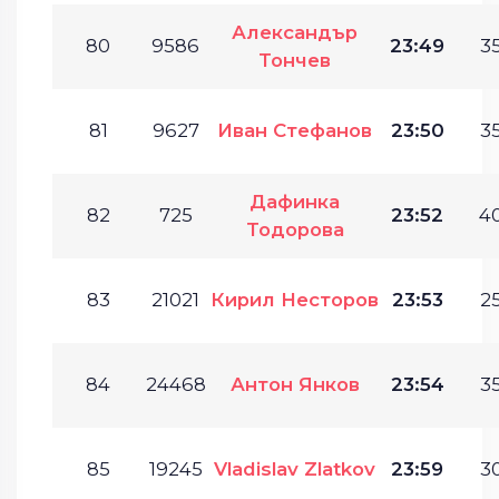
Александър
80
9586
23:49
35
Тончев
81
9627
Иван Стефанов
23:50
35
Дафинка
82
725
23:52
40
Тодорова
83
21021
Кирил Несторов
23:53
25
84
24468
Антон Янков
23:54
35
85
19245
Vladislav Zlatkov
23:59
30