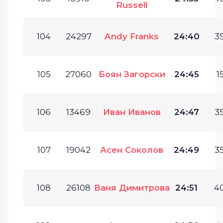
Russell
104
24297
Andy Franks
24:40
35
105
27060
Боян Загорски
24:45
1
106
13469
Иван Иванов
24:47
35
107
19042
Асен Соколов
24:49
35
108
26108
Ваня Димитрова
24:51
40