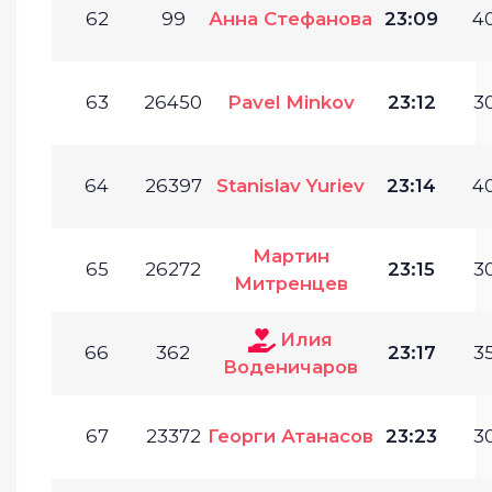
62
99
Анна Стефанова
23:09
40
63
26450
Pavel Minkov
23:12
30
64
26397
Stanislav Yuriev
23:14
40
Мартин
65
26272
23:15
30
Митренцев
Илия
66
362
23:17
35
Воденичаров
67
23372
Георги Атанасов
23:23
30