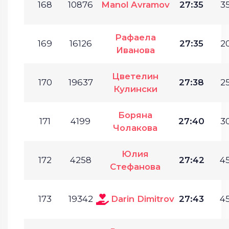
168
10876
Manol Avramov
27:35
35
Рафаела
169
16126
27:35
20
Иванова
Цветелин
170
19637
27:38
25
Кулински
Боряна
171
4199
27:40
30
Чолакова
Юлия
172
4258
27:42
45
Стефанова
173
19342
Darin Dimitrov
27:43
45