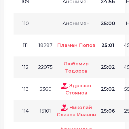
109
Анонимен
24:56
110
Анонимен
25:00
111
18287
Пламен Попов
25:01
45
Любомир
112
22975
25:02
45
Тодоров
Здравко
113
5360
25:02
55
Стоянов
Николай
114
15101
25:06
25
Славов Иванов