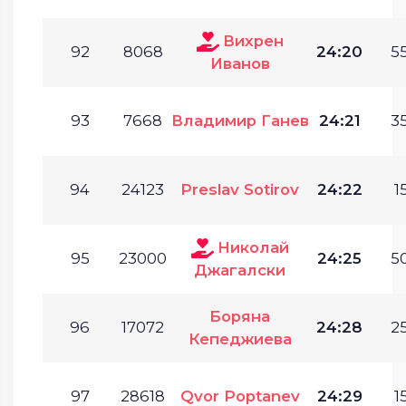
Вихрен
92
8068
24:20
55
Иванов
93
7668
Владимир Ганев
24:21
35
94
24123
Preslav Sotirov
24:22
1
Николай
95
23000
24:25
50
Джагалски
Боряна
96
17072
24:28
25
Кепеджиева
97
28618
Qvor Poptanev
24:29
1