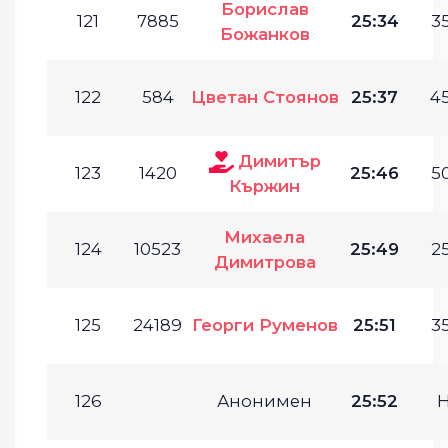
Борислав
121
7885
25:34
35
Божанков
122
584
Цветан Стоянов
25:37
45
Димитър
123
1420
25:46
50
Кържин
Михаела
124
10523
25:49
25
Димитрова
125
24189
Георги Руменов
25:51
35
126
Анонимен
25:52