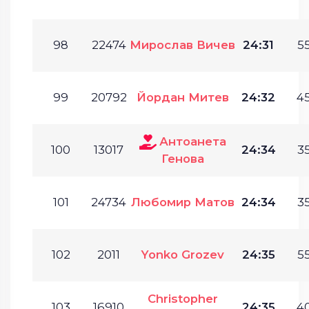
98
22474
Мирослав Вичев
24:31
55
99
20792
Йордан Митев
24:32
45
Антоанета
100
13017
24:34
35
Генова
101
24734
Любомир Матов
24:34
35
102
2011
Yonko Grozev
24:35
55
Christopher
103
16910
24:35
40