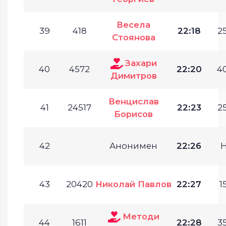
Весела
39
418
22:18
25
Стоянова
Захари
40
4572
22:20
40
Димитров
Венцислав
41
24517
22:23
25
Борисов
42
Анонимен
22:26
43
20420
Николай Павлов
22:27
1
Методи
44
1611
22:28
35