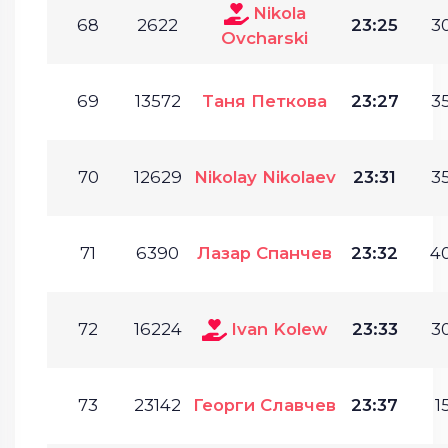
Nikola
68
2622
23:25
30
Ovcharski
69
13572
Таня Петкова
23:27
35
70
12629
Nikolay Nikolaev
23:31
35
71
6390
Лазар Спанчев
23:32
40
72
16224
Ivan Kolew
23:33
30
73
23142
Георги Славчев
23:37
1