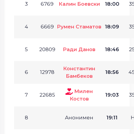
3
6769
Калин Боевски
18:00
35
4
6669
Румен Стаматов
18:09
35
5
20809
Ради Данов
18:46
25
Константин
6
12978
18:56
45
Бамбеков
Милен
7
22685
19:03
35
Костов
8
Анонимен
19:11