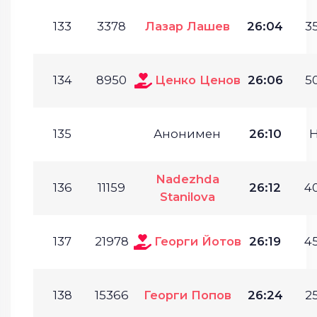
133
3378
Лазар Лашев
26:04
35
134
8950
Ценко Ценов
26:06
50
135
Анонимен
26:10
Nadezhda
136
11159
26:12
40
Stanilova
137
21978
Георги Йотов
26:19
45
138
15366
Георги Попов
26:24
25