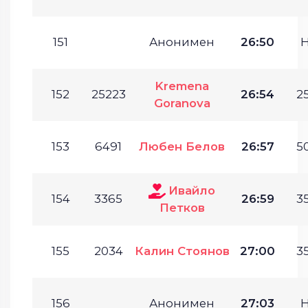
151
Анонимен
26:50
Kremena
152
25223
26:54
25
Goranova
153
6491
Любен Белов
26:57
50
Ивайло
154
3365
26:59
35
Петков
155
2034
Калин Стоянов
27:00
35
156
Анонимен
27:03