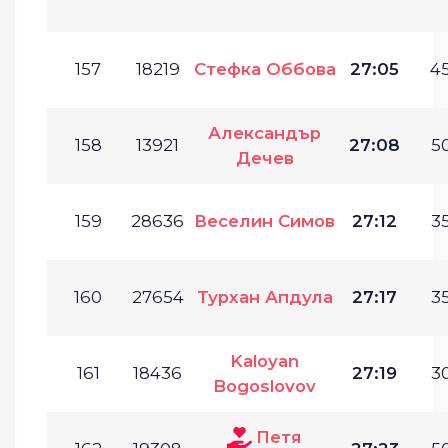
157
18219
Стефка Оббова
27:05
45
Александър
158
13921
27:08
50
Дечев
159
28636
Веселин Симов
27:12
35
160
27654
Турхан Апдула
27:17
35
Kaloyan
161
18436
27:19
30
Bogoslovov
Петя