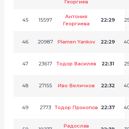
Георгиев
Антония
45
15597
22:29
25
Георгиева
46
20987
Plamen Yankov
22:29
40
47
23617
Тодор Василев
22:31
25
48
27155
Иво Величков
22:32
40
49
2773
Тодор Прокопов
22:37
40
Радослав