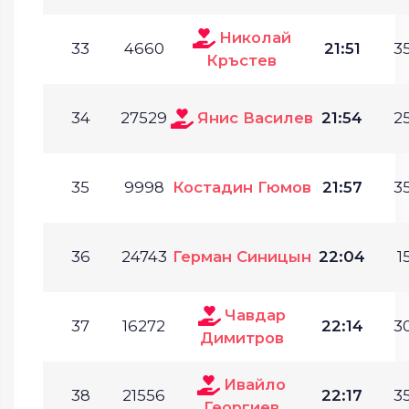
Николай
33
4660
21:51
35
Кръстев
34
27529
Янис Василев
21:54
25
35
9998
Костадин Гюмов
21:57
35
36
24743
Герман Синицын
22:04
1
Чавдар
37
16272
22:14
30
Димитров
Ивайло
38
21556
22:17
35
Георгиев