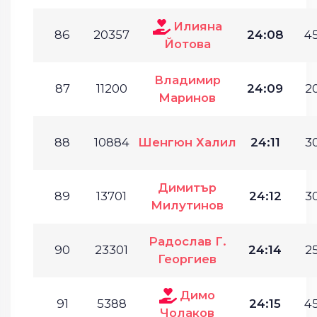
Илияна
86
20357
24:08
45
Йотова
Владимир
87
11200
24:09
20
Маринов
88
10884
Шенгюн Халил
24:11
30
Димитър
89
13701
24:12
30
Милутинов
Радослав Г.
90
23301
24:14
25
Георгиев
Димо
91
5388
24:15
45
Чолаков