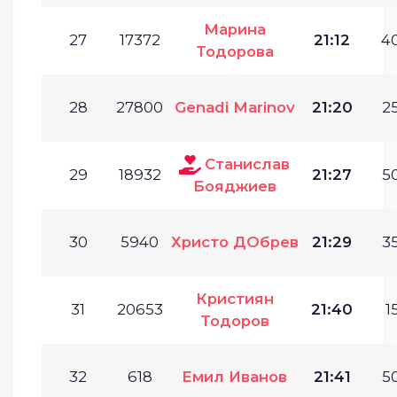
Марина
27
17372
21:12
40
Тодорова
28
27800
Genadi Marinov
21:20
25
Станислав
29
18932
21:27
50
Бояджиев
30
5940
Христо ДОбрев
21:29
35
Кристиян
31
20653
21:40
1
Тодоров
32
618
Емил Иванов
21:41
50