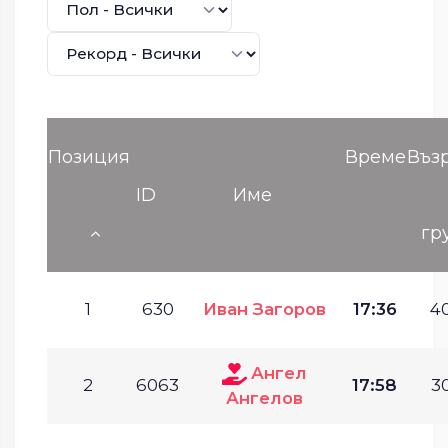
Позиция
Време
Въз
ID
Име
гр
1
630
Иван Загоров
17:36
40
Ангел
2
6063
17:58
30
Ангелов