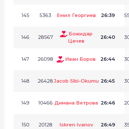
145
5363
Емил Георгиев
26:39
55
Божидар
146
28567
26:40
30
Цачев
147
26098
Иван Боров
26:44
30
148
26428
Jacob Sibi-Okumu
26:45
30
149
10466
Димана Вятрова
26:46
20
150
20128
Iskren Ivanov
26:49
35