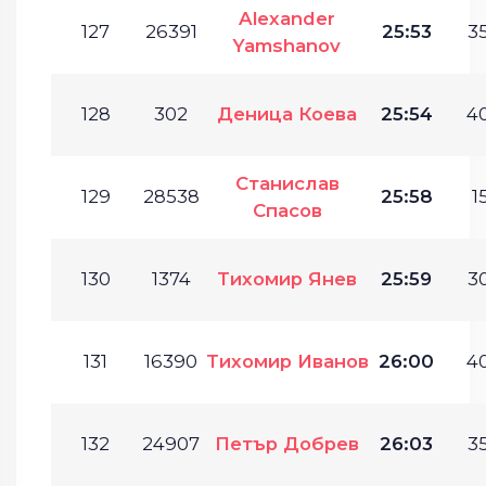
Alexander
127
26391
25:53
35
Yamshanov
128
302
Деница Коева
25:54
40
Станислав
129
28538
25:58
1
Спасов
130
1374
Тихомир Янев
25:59
30
131
16390
Тихомир Иванов
26:00
40
132
24907
Петър Добрев
26:03
35