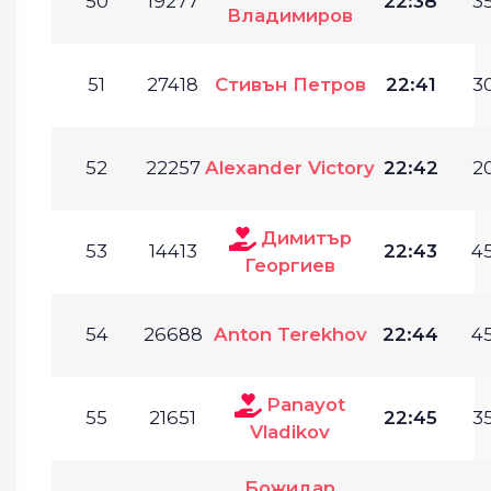
50
19277
22:38
35
Владимиров
51
27418
Стивън Петров
22:41
30
52
22257
Alexander Victory
22:42
20
Димитър
53
14413
22:43
45
Георгиев
54
26688
Anton Terekhov
22:44
45
Panayot
55
21651
22:45
35
Vladikov
Божидар