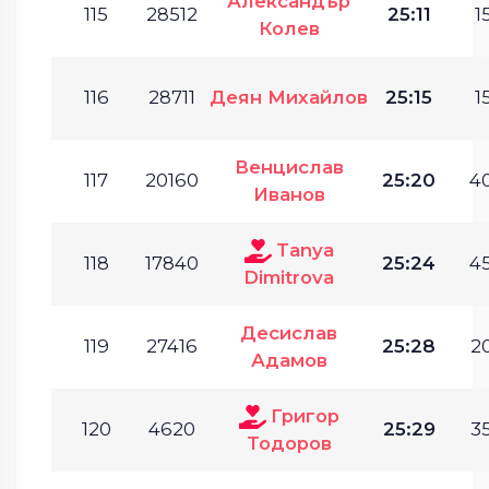
Александър
115
28512
25:11
1
Колев
116
28711
Деян Михайлов
25:15
1
Венцислав
117
20160
25:20
40
Иванов
Tanya
118
17840
25:24
45
Dimitrova
Десислав
119
27416
25:28
20
Адамов
Григор
120
4620
25:29
35
Тодоров