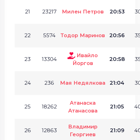
21
23217
Милен Петров
20:53
30
22
5574
Тодор Маринов
20:56
35
Ивайло
23
13304
20:58
35
Йоргов
24
236
Мая Недялкова
21:04
30
Атанаска
25
18262
21:05
40
Атанасова
Владимир
26
12863
21:09
40
Георгиев