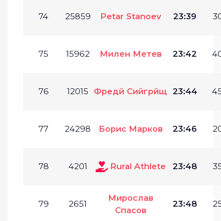
74
25859
Petar Stanoev
23:39
30
75
15962
Милен Метев
23:42
40
76
12015
Фредй Сийгрйщ
23:44
45
77
24298
Борис Марков
23:46
20
78
4201
Rural Athlete
23:48
35
Мирослав
79
2651
23:48
25
Спасов