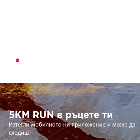
5KM
RUN
в
ръцете
ти
5KM RUN в ръцете ти
Изтегли мобилното ни приложение и може да
следиш: