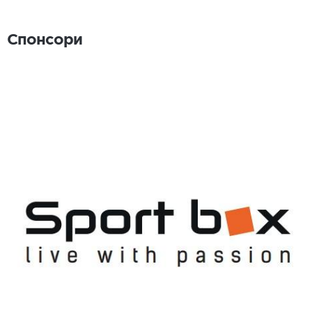
Спонсори
Спонсори