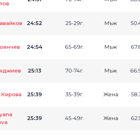
лов
авайков
24:52
25-29г.
Мъж
50.
оянчев
24:54
65-69г.
Мъж
67.
ояджиев
25:13
70-74г.
Мъж
66.
 Кирова
25:39
35-39г.
Жена
58.
iyana
25:39
45-49г.
Жена
62.
ova