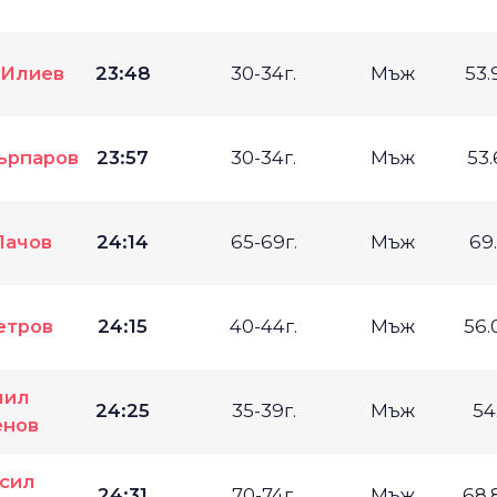
 Илиев
23:48
30-34г.
Мъж
53.
ърпаров
23:57
30-34г.
Мъж
53.
Пачов
24:14
65-69г.
Мъж
69
етров
24:15
40-44г.
Мъж
56.
чил
24:25
35-39г.
Мъж
54
енов
сил
24:31
70-74г.
Мъж
68.