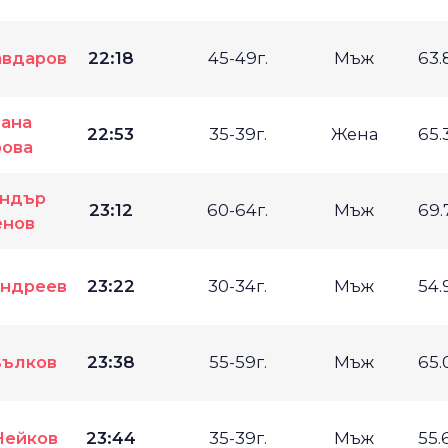
авдаров
22:18
45-49г.
Мъж
63.
ана
22:53
35-39г.
Жена
65.
ова
андър
23:12
60-64г.
Мъж
69.
енов
Андреев
23:22
30-34г.
Мъж
54.
Вълков
23:38
55-59г.
Мъж
65.
Нейков
23:44
35-39г.
Мъж
55.