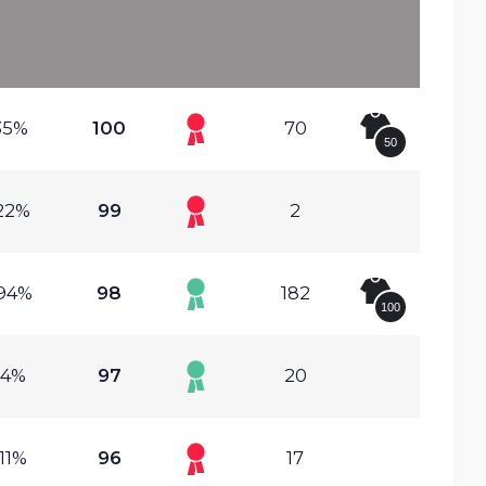
35%
100
70
50
22%
99
2
94%
98
182
100
.4%
97
20
11%
96
17