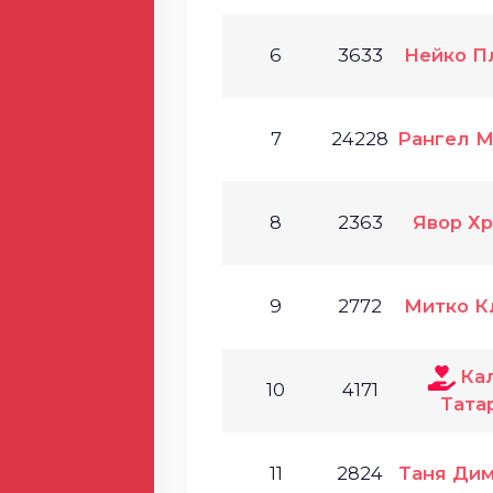
6
3633
Нейко П
7
24228
Рангел М
8
2363
Явор Хр
9
2772
Митко К
Ка
10
4171
Тата
11
2824
Таня Дим