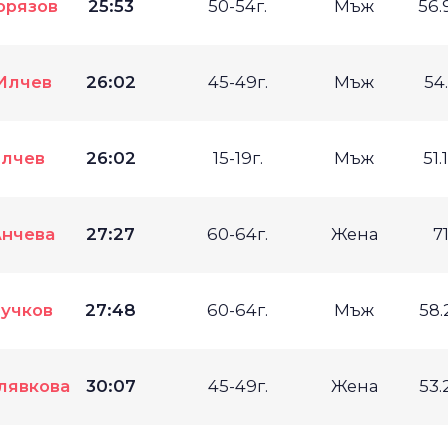
орязов
25:53
50-54г.
Мъж
56.
Илчев
26:02
45-49г.
Мъж
54
Илчев
26:02
15-19г.
Мъж
51.
нчева
27:27
60-64г.
Жена
7
учков
27:48
60-64г.
Мъж
58.
лявкова
30:07
45-49г.
Жена
53.