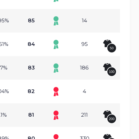
95%
85
14
61%
84
95
50
.7%
83
186
100
04%
82
4
.1%
81
211
200
89%
80
330