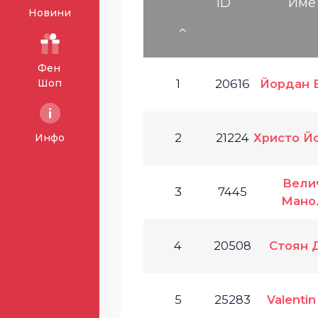
ID
Име
Новини
Фен
Шоп
1
20616
Йордан 
2
21224
Христо Й
Инфо
Вели
3
7445
Мано
4
20508
Стоян 
5
25283
Valentin