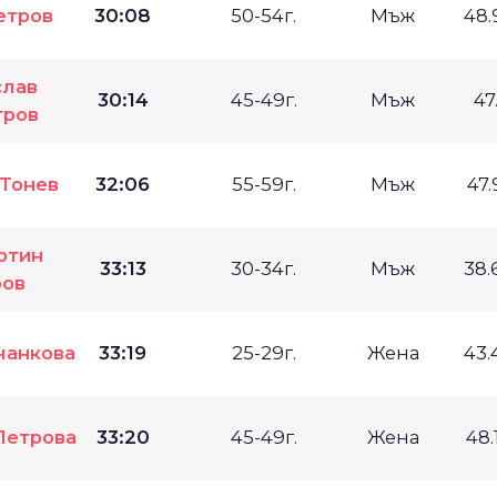
етров
30:08
50-54г.
Мъж
48.
слав
30:14
45-49г.
Мъж
47
тров
Тонев
32:06
55-59г.
Мъж
47.
ртин
33:13
30-34г.
Мъж
38.
ров
чанкова
33:19
25-29г.
Жена
43.
Петрова
33:20
45-49г.
Жена
48.