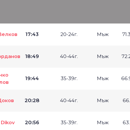
Велков
17:43
20-24г.
Мъж
71.
орданов
18:49
40-44г.
Мъж
72.
чко
19:44
35-39г.
Мъж
66.
лов
Доков
20:28
40-44г.
Мъж
66
 Dikov
20:56
35-39г.
Мъж
63.