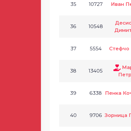
35
10727
Иван П
Деси
36
10548
Дими
37
5554
Стефчо 
Ма
38
13405
Пет
39
6338
Пенка Ко
40
9706
Зорница 