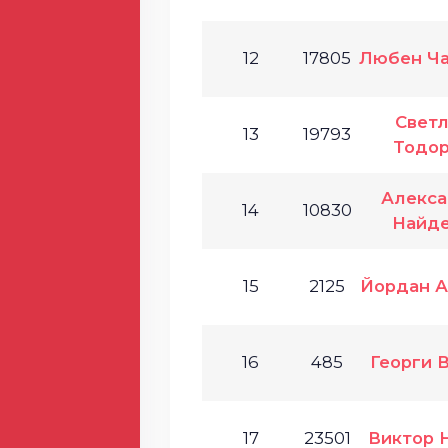
12
17805
Любен Ч
Светл
13
19793
Тодор
Алекс
14
10830
Найд
15
2125
Йордан 
16
485
Георги 
17
23501
Виктор 