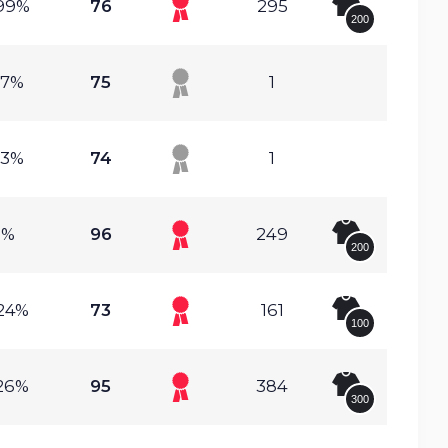
99%
76
295
200
.7%
75
1
13%
74
1
1%
96
249
200
24%
73
161
100
26%
95
384
300