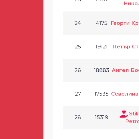
Нико
24
4175
Георги Кр
25
19121
Петър Ст
26
18883
Ангел Б
27
17535
Севелина
Stil
28
15319
Petr