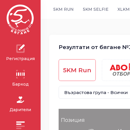
5KM RUN
5KM SELFIE
XLKM
Резултати от бягане №33
Регистрация
5KM Run
Баркод
Дарители
Позиция