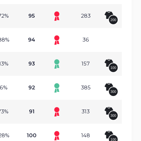
72%
95
283
200
88%
94
36
13%
93
157
100
.6%
92
385
300
73%
91
313
300
28%
100
148
100