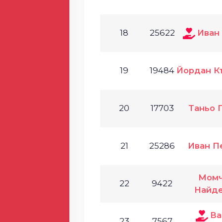
18
25622
Иван
19
19484
Йордан К
20
17703
Таньо 
21
25286
Иван П
Мом
22
9422
Найд
Ва
23
7567