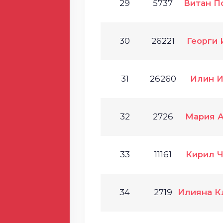
29
5737
Витан П
30
26221
Георги 
31
26260
Илин 
32
2726
Мария А
33
11161
Кирил Ч
34
2719
Илияна К