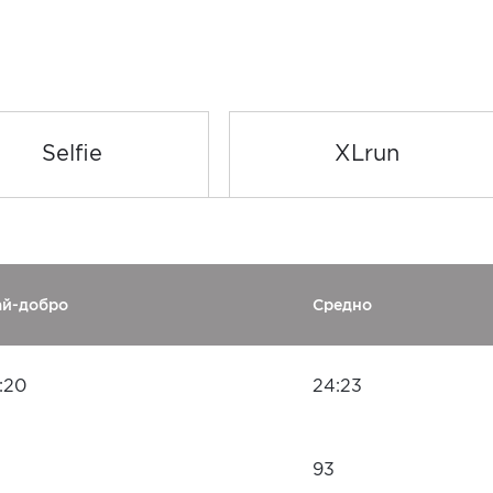
Selfie
XLrun
ай-добро
Средно
:20
24:23
93