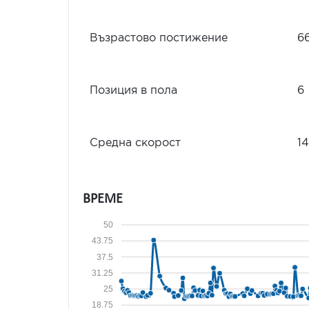
Възрастово постижение
6
Позиция в пола
6
Средна скорост
14
ВРЕМЕ
50
43.75
37.5
31.25
25
18.75