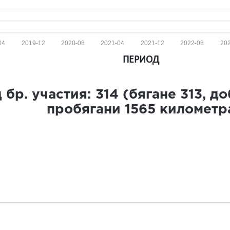
04
2019-12
2020-08
2021-04
2021-12
2022-08
20
ПЕРИОД
 бр. участия:
314
(бягане
313
, д
пробягани
1565
километр