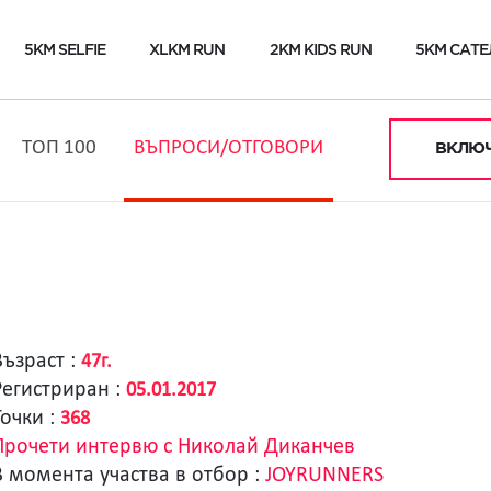
5KM SELFIE
XLKM RUN
2KM KIDS RUN
5KM САТЕ
ТОП 100
ВЪПРОСИ/ОТГОВОРИ
ВКЛЮЧ
Възраст :
47г.
Регистриран :
05.01.2017
Точки :
368
Прочети интервю с Николай Диканчев
В момента участва в отбор :
JOYRUNNERS