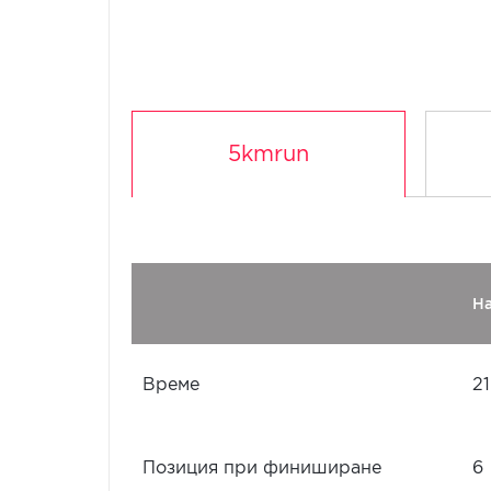
5kmrun
Н
Време
21
Позиция при финиширане
6