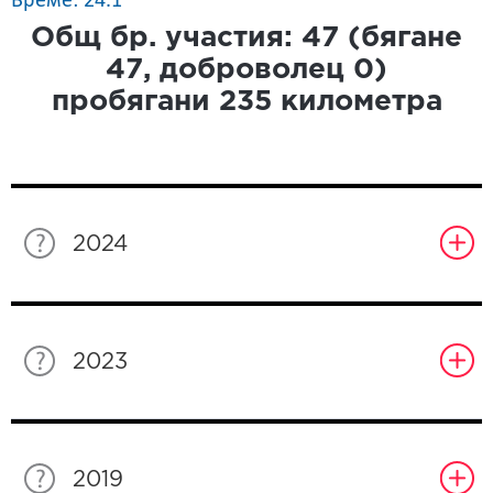
Време: 24.1
Общ бр. участия:
47
(бягане
47
, доброволец
0
)
пробягани
235
километра
2024
2023
2019