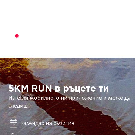
5KM
RUN
в
ръцете
ти
5KM RUN в ръцете ти
Изтегли мобилното ни приложение и може да
следиш:
Календар на събития