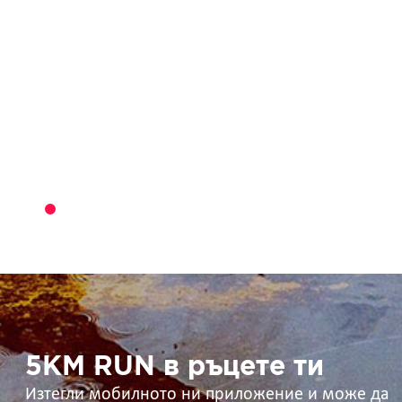
5KM
RUN
в
ръцете
ти
5KM RUN в ръцете ти
Изтегли мобилното ни приложение и може да