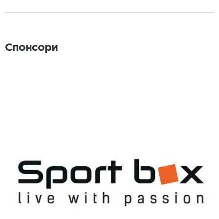
Спонсори
Спонсори