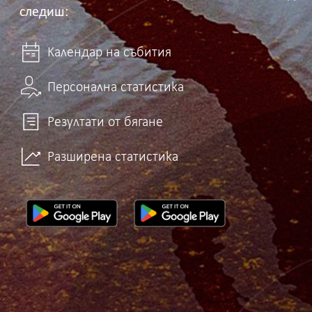
следиш:
Календар на събития
Персонална статистика
Резултати от бягане
Разширена статистика