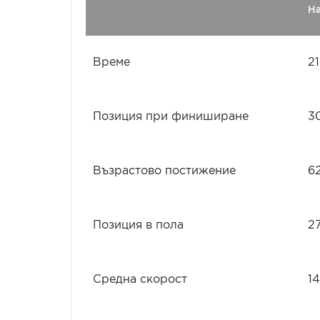
Н
Време
21
Позиция при финиширане
3
Възрастово постижение
6
Позиция в пола
2
Средна скорост
14