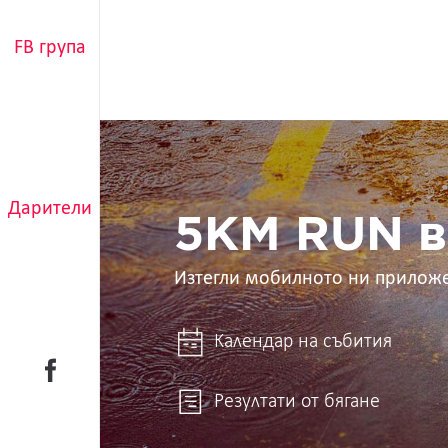
FB група
5KM
RUN
в
ръцете
Дарители
ти
5KM RUN в
Изтегли мобилното ни прилож
Календар на събития
Резултати от бягане