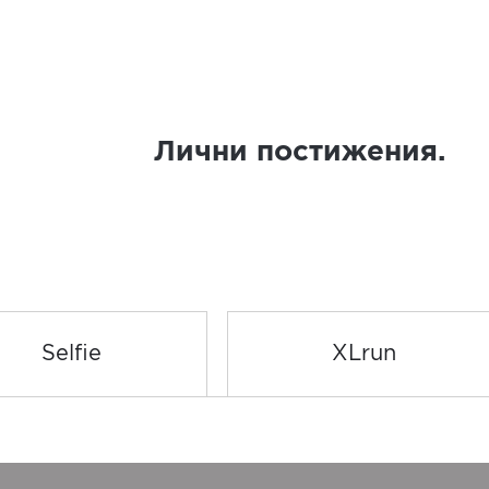
Лични постижения.
Selfie
XLrun