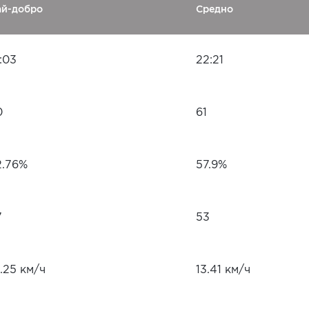
ай-добро
Средно
:03
22:21
0
61
2.76%
57.9%
7
53
.25 км/ч
13.41 км/ч