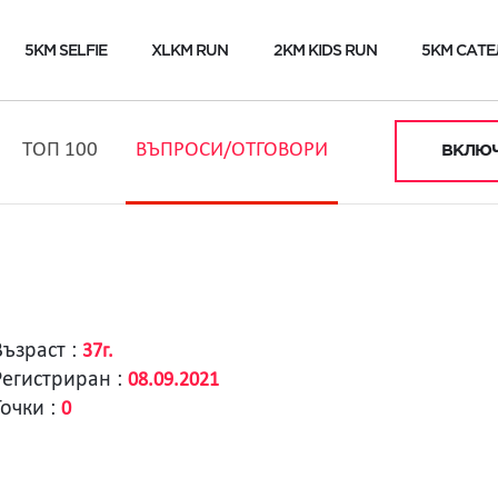
5KM SELFIE
XLKM RUN
2KM KIDS RUN
5KM САТЕ
ТОП 100
ВЪПРОСИ/ОТГОВОРИ
ВКЛЮЧ
Възраст :
37г.
Регистриран :
08.09.2021
Точки :
0