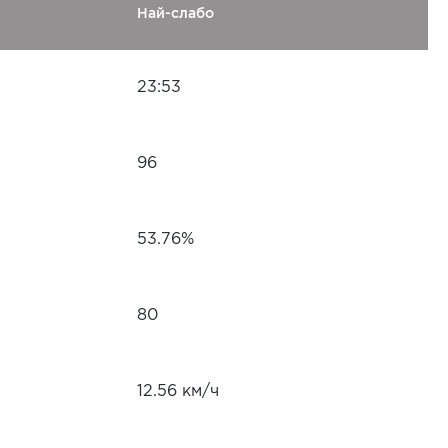
Най-слабо
23:53
96
53.76%
80
12.56 км/ч