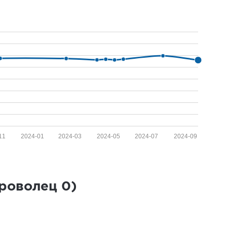
11
2024-01
2024-03
2024-05
2024-07
2024-09
броволец
0
)
а