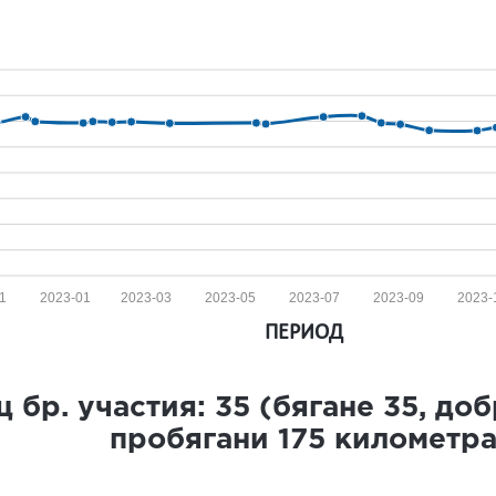
1
2023-01
2023-03
2023-05
2023-07
2023-09
2023-
ПЕРИОД
 бр. участия:
35
(бягане
35
, до
пробягани
175
километр