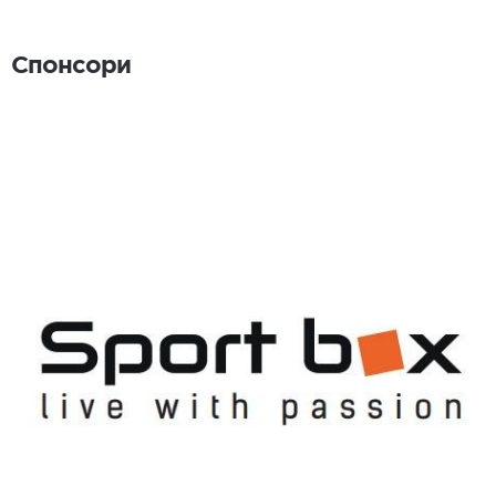
Спонсори
Спонсори