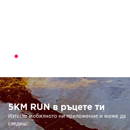
5KM
RUN
в
ръцете
ти
5KM RUN в ръцете ти
Изтегли мобилното ни приложение и може да
следиш: