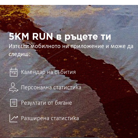
5KM
RUN
в
ръцете
ти
5KM RUN в ръцете ти
Изтегли мобилното ни приложение и може да
следиш:
Календар на събития
Персонална статистика
Резултати от бягане
Разширена статистика