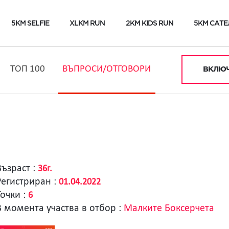
5KM SELFIE
XLKM RUN
2KM KIDS RUN
5KM САТЕ
ТОП 100
ВЪПРОСИ/ОТГОВОРИ
ВКЛЮЧ
Възраст :
36г.
Регистриран :
01.04.2022
Точки :
6
В момента участва в отбор :
Малките Боксерчета