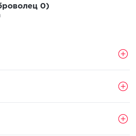
оброволец
0
)
а