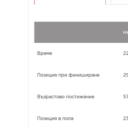
Н
Време
2
Позиция при финиширане
2
Възрастово постижение
5
Позиция в пола
2