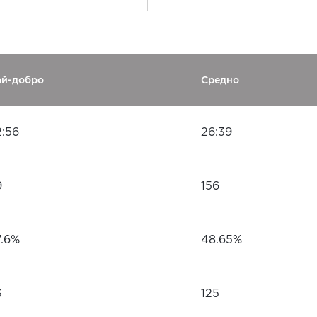
ай-добро
Средно
2:56
26:39
9
156
7.6%
48.65%
3
125