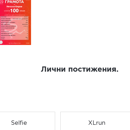
Лични постижения.
Selfie
XLrun