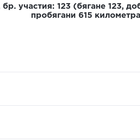
бр. участия:
123
(бягане
123
, д
пробягани
615
километр