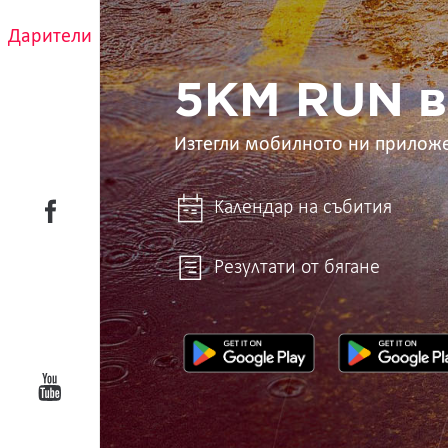
RUN
Дарители
в
ръцете
ти
5KM RUN в
Изтегли мобилното ни прилож
Календар на събития
Резултати от бягане