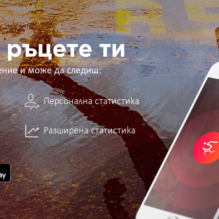
 ръцете ти
ение и може да следиш:
Персонална статистика
Разширена статистика