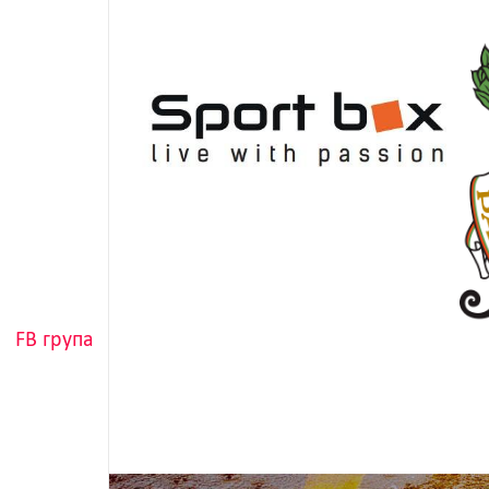
FB група
5KM