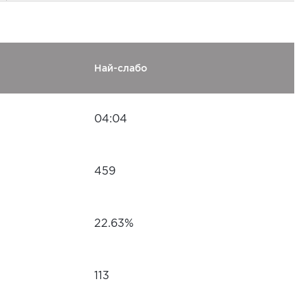
Най-слабо
04:04
459
22.63%
113