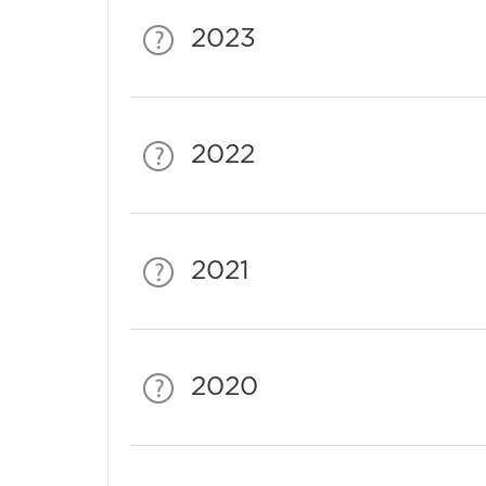
2023
2022
2021
2020