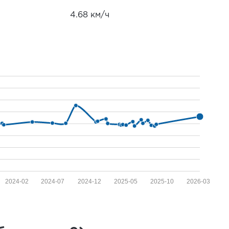
4.68 км/ч
2024-02
2024-07
2024-12
2025-05
2025-10
2026-03